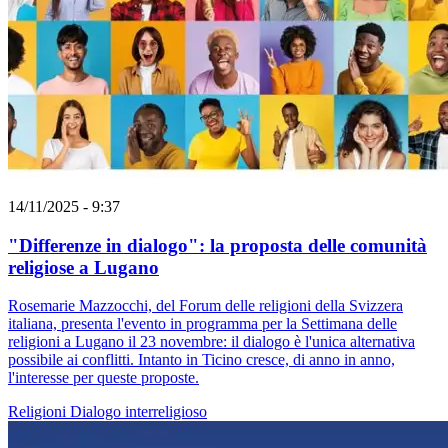
14/11/2025 - 9:37
"Differenze in dialogo": la proposta delle comunità
religiose a Lugano
Rosemarie Mazzocchi, del Forum delle religioni della Svizzera
italiana, presenta l'evento in programma per la Settimana delle
religioni a Lugano il 23 novembre: il dialogo è l'unica alternativa
possibile ai conflitti. Intanto in Ticino cresce, di anno in anno,
l'interesse per queste proposte.
Religioni
Dialogo interreligioso