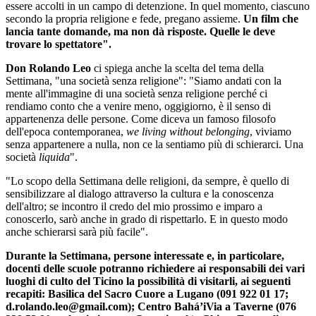
essere accolti in un campo di detenzione. In quel momento, ciascuno
secondo la propria religione e fede, pregano assieme.
Un film che
lancia tante domande, ma non dà risposte. Quelle le deve
trovare lo spettatore".
Don Rolando Leo
ci spiega anche la scelta del tema della
Settimana, "una società senza religione": "Siamo andati con la
mente all'immagine di una società senza religione perché ci
rendiamo conto che a venire meno, oggigiorno, è il senso di
appartenenza delle persone. Come diceva un famoso filosofo
dell'epoca contemporanea,
we living without belonging
, viviamo
senza appartenere a nulla, non ce la sentiamo più di schierarci. Una
società
liquida
".
"Lo scopo della Settimana delle religioni, da sempre, è quello di
sensibilizzare al dialogo attraverso la cultura e la conoscenza
dell'altro; se incontro il credo del mio prossimo e imparo a
conoscerlo, sarò anche in grado di rispettarlo. E in questo modo
anche schierarsi sarà più facile".
Durante la Settimana, persone interessate e, in particolare,
docenti delle scuole potranno richiedere ai responsabili dei vari
luoghi di culto del Ticino la possibilità di visitarli, ai seguenti
recapiti: Basilica del Sacro Cuore a Lugano (091 922 01 17;
d.rolando.leo@gmail.com); Centro Bahá’iVia a Taverne (076