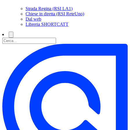
Strada Regina (RSI LA1)
Chiese in diretta (RSI ReteUno)
Dal web
Libreria SHORTCATT