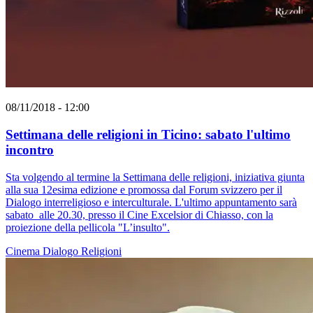
08/11/2018 - 12:00
Settimana delle religioni in Ticino: sabato l'ultimo
incontro
Sta volgendo al termine la Settimana delle religioni, iniziativa giunta
alla sua 12esima edizione e promossa dal Forum svizzero per il
Dialogo interreligioso e interculturale. L'ultimo appuntamento sarà
sabato alle 20.30, presso il Cine Excelsior di Chiasso, con la
proiezione della pellicola "L’insulto".
Cinema
Dialogo
Religioni