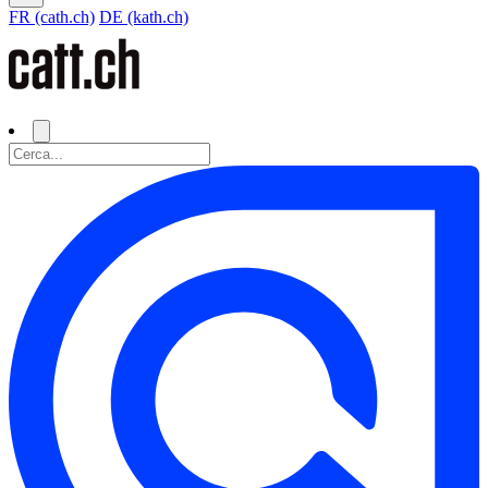
FR (cath.ch)
DE (kath.ch)