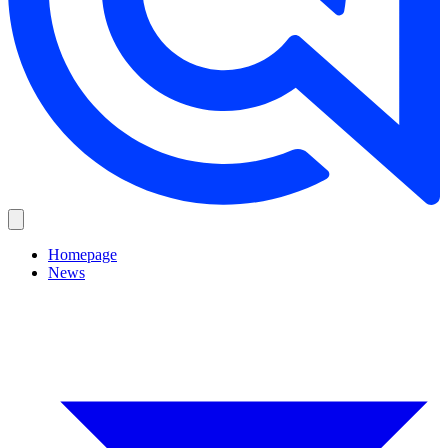
Homepage
News