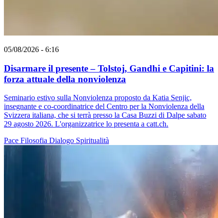
05/08/2026 - 6:16
Disarmare il presente – Tolstoj, Gandhi e Capitini: la
forza attuale della nonviolenza
Seminario estivo sulla Nonviolenza proposto da Katia Senjic,
insegnante e co-coordinatrice del Centro per la Nonviolenza della
Svizzera italiana, che si terrà presso la Casa Buzzi di Dalpe sabato
29 agosto 2026. L'organizzatrice lo presenta a catt.ch.
Pace
Filosofia
Dialogo
Spiritualità