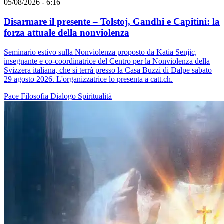
05/08/2026 - 6:16
Disarmare il presente – Tolstoj, Gandhi e Capitini: la
forza attuale della nonviolenza
Seminario estivo sulla Nonviolenza proposto da Katia Senjic,
insegnante e co-coordinatrice del Centro per la Nonviolenza della
Svizzera italiana, che si terrà presso la Casa Buzzi di Dalpe sabato
29 agosto 2026. L'organizzatrice lo presenta a catt.ch.
Pace
Filosofia
Dialogo
Spiritualità