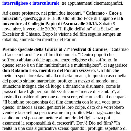
interreligioso e interculturale
, tre appuntamenti cinematografici.
Ad essere proiettato, nei primi due incontri,
"Cafarnao - Caos e
miracoli"
, quest'oggi alle 18.30 allo Studio Foce di Lugano e
il 6
novembre al Collegio Papio di Ascona alle 20.15.
Sabato 9
novembre, invece, alle 20.30, "Il figlio dell'altra" alla Sala-Cine
Excelsior di Chiasso. Dopo la visione del film seguirà sempre un
dibattito, animato dai membri del Forum.
Premio speciale della Giuria al 71° Festival di Cannes
, "Cafarnao
- Caos e miracoli" è un film di denuncia. "Dentro popoli che
soffrono abbiamo delle appartenenze religiose che soffrono. In
questo senso è un film multiculturale e multireligioso", ci suggerisce
don Rolando Leo, membro del Forum svizzero
. Un film che
mette lo spettatore davanti alla miseria umana, in questo caso quella
del popolo siriano martoriato, profugo in mezzo al mondo, una
situazione indegna che dà luogo a dinamiche disumane, come la
prassi di fare figli per poi utilizzarli come "merce di scambio", al
posto di considerarli persone da crescere, educare e di cui occuparsi.
"Il bambino protagonista del film denuncia con la sua voce tutto
questo, rinfaccia ai suoi genitori le loro colpe, dato che vorrebbero
vendere la sorellina per ricavarne un profitto. Ma il ragazzino ha
capito: non si possono mettere al mondo dei figli senza poi
assumersi la responsabilità di crescerli". Dov'è Dio nel film? "In
realtà in una sola significativa scena: quando i profughi aspettano di