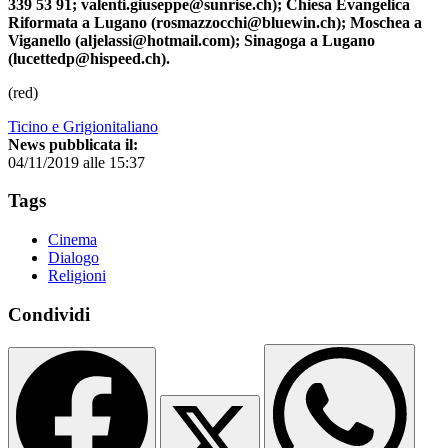
339 53 91; valenti.giuseppe@sunrise.ch); Chiesa Evangelica
Riformata a Lugano (rosmazzocchi@bluewin.ch); Moschea a
Viganello (aljelassi@hotmail.com); Sinagoga a Lugano
(lucettedp@hispeed.ch).
(red)
Ticino e Grigionitaliano
News pubblicata il:
04/11/2019 alle 15:37
Tags
Cinema
Dialogo
Religioni
Condividi