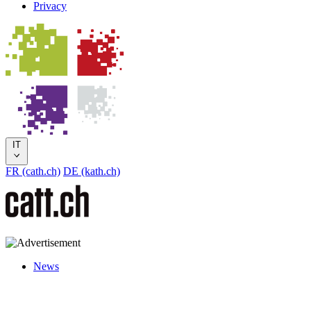
Privacy
IT
FR (cath.ch)
DE (kath.ch)
News