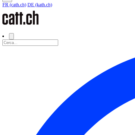
FR (cath.ch)
DE (kath.ch)