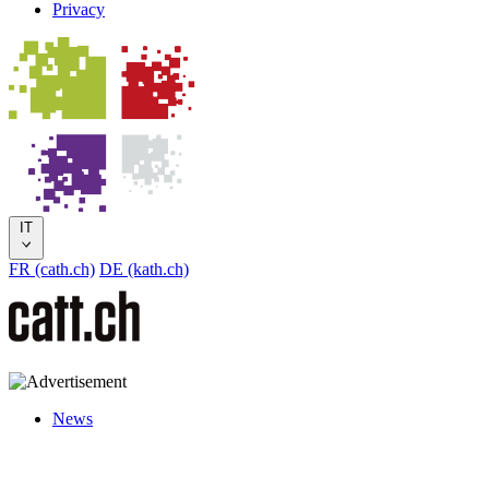
Privacy
IT
FR (cath.ch)
DE (kath.ch)
News