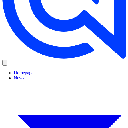
Homepage
News