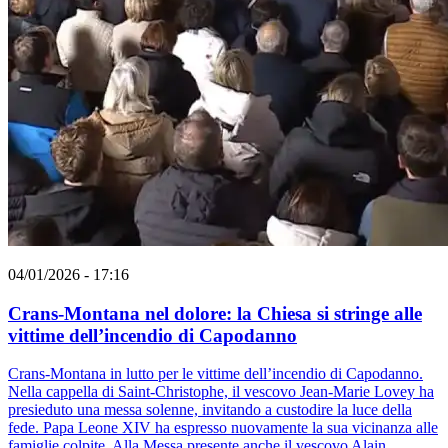
04/01/2026 - 17:16
Crans-Montana nel dolore: la Chiesa si stringe alle
vittime dell’incendio di Capodanno
Crans-Montana in lutto per le vittime dell’incendio di Capodanno.
Nella cappella di Saint-Christophe, il vescovo Jean-Marie Lovey ha
presieduto una messa solenne, invitando a custodire la luce della
fede. Papa Leone XIV ha espresso nuovamente la sua vicinanza alle
famiglie colpite. Alla Messa presente anche il vescovo Alain.