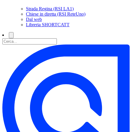
Strada Regina (RSI LA1)
Chiese in diretta (RSI ReteUno)
Dal web
Libreria SHORTCATT