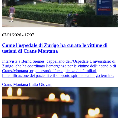
07/01/2026 - 17:07
Come l'ospedale di Zurigo ha curato le vittime di
ustioni di Crans Montana
Intervista a Bernd Siemes, cappellano dell’Ospedale Universitario di
Zurigo, che ha coordinato l’emergenza per le vittime dell’incendio di
Crans-Montana, organizzando l’accoglienza dei familiari,
l’identificazione dei pazienti e il supporto spirituale a lungo termine.
Crans-Montana
Lutto
Giovani