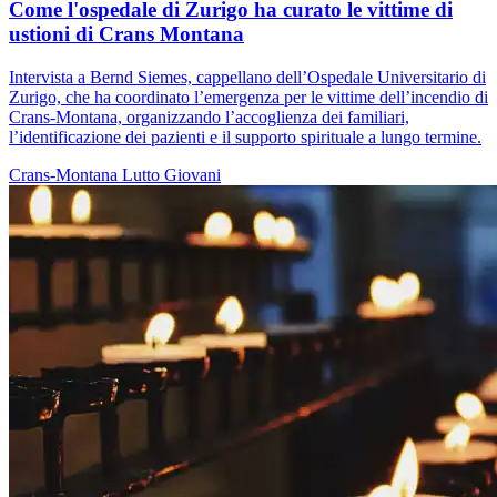
Come l'ospedale di Zurigo ha curato le vittime di
ustioni di Crans Montana
Intervista a Bernd Siemes, cappellano dell’Ospedale Universitario di
Zurigo, che ha coordinato l’emergenza per le vittime dell’incendio di
Crans-Montana, organizzando l’accoglienza dei familiari,
l’identificazione dei pazienti e il supporto spirituale a lungo termine.
Crans-Montana
Lutto
Giovani