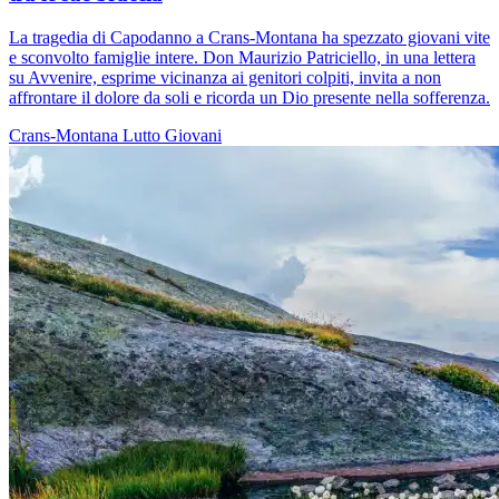
La tragedia di Capodanno a Crans-Montana ha spezzato giovani vite
e sconvolto famiglie intere. Don Maurizio Patriciello, in una lettera
su Avvenire, esprime vicinanza ai genitori colpiti, invita a non
affrontare il dolore da soli e ricorda un Dio presente nella sofferenza.
Crans-Montana
Lutto
Giovani