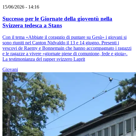
15/06/2026 - 14:16
Successo per le Giornate della gioventù nella
Svizzera tedesca a Stans
Con il tema «Abbiate il coraggio di puntare su Gesù» i giovani si
sono riuniti nel Canton Nidvaldo il 13 e 14 giugno. Presenti i
vescovi de Raemy e Bonnemain che hanno accompagnato i ragazzi
e le ragazze a vivere «giornate piene di comunione, fede e gioia».
La testimonianza del rapper svizzero Laprit
Giovani