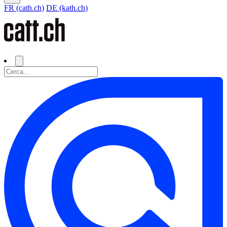
FR (cath.ch)
DE (kath.ch)