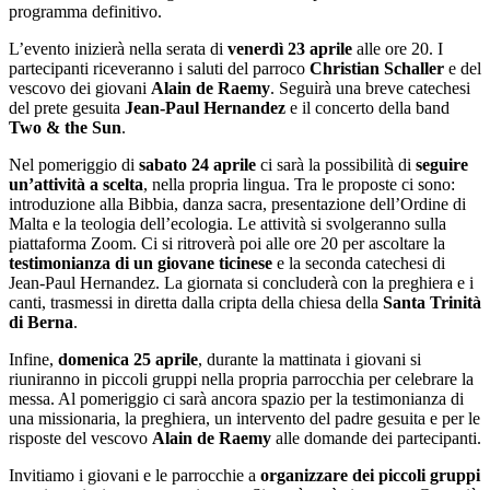
programma definitivo.
L’evento inizierà nella serata di
venerdì 23 aprile
alle ore 20. I
partecipanti riceveranno i saluti del parroco
Christian Schaller
e del
vescovo dei giovani
Alain de Raemy
. Seguirà una breve catechesi
del prete gesuita
Jean-Paul Hernandez
e il concerto della band
Two & the Sun
.
Nel pomeriggio di
sabato 24 aprile
ci sarà la possibilità di
seguire
un’attività a scelta
, nella propria lingua. Tra le proposte ci sono:
introduzione alla Bibbia, danza sacra, presentazione dell’Ordine di
Malta e la teologia dell’ecologia. Le attività si svolgeranno sulla
piattaforma Zoom. Ci si ritroverà poi alle ore 20 per ascoltare la
testimonianza di un giovane ticinese
e la seconda catechesi di
Jean-Paul Hernandez. La giornata si concluderà con la preghiera e i
canti, trasmessi in diretta dalla cripta della chiesa della
Santa Trinità
di Berna
.
Infine,
domenica 25 aprile
, durante la mattinata i giovani si
riuniranno in piccoli gruppi nella propria parrocchia per celebrare la
messa. Al pomeriggio ci sarà ancora spazio per la testimonianza di
una missionaria, la preghiera, un intervento del padre gesuita e per le
risposte del vescovo
Alain de Raemy
alle domande dei partecipanti.
Invitiamo i giovani e le parrocchie a
organizzare dei piccoli gruppi