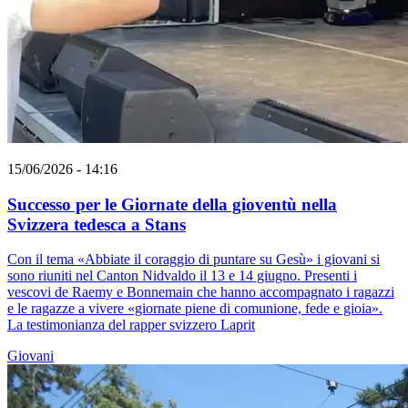
15/06/2026 - 14:16
Successo per le Giornate della gioventù nella
Svizzera tedesca a Stans
Con il tema «Abbiate il coraggio di puntare su Gesù» i giovani si
sono riuniti nel Canton Nidvaldo il 13 e 14 giugno. Presenti i
vescovi de Raemy e Bonnemain che hanno accompagnato i ragazzi
e le ragazze a vivere «giornate piene di comunione, fede e gioia».
La testimonianza del rapper svizzero Laprit
Giovani