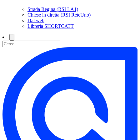
Strada Regina (RSI LA1)
Chiese in diretta (RSI ReteUno)
Dal web
Libreria SHORTCATT