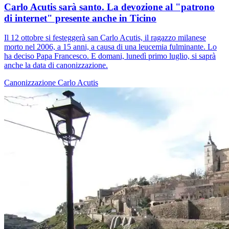
Carlo Acutis sarà santo. La devozione al "patrono
di internet" presente anche in Ticino
Il 12 ottobre si festeggerà san Carlo Acutis, il ragazzo milanese
morto nel 2006, a 15 anni, a causa di una leucemia fulminante. Lo
ha deciso Papa Francesco. E domani, lunedì primo luglio, si saprà
anche la data di canonizzazione.
Canonizzazione
Carlo Acutis