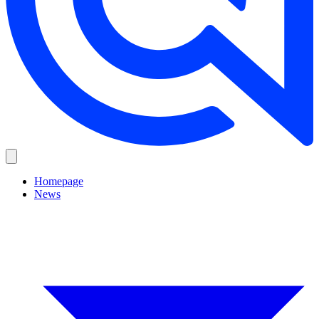
Homepage
News