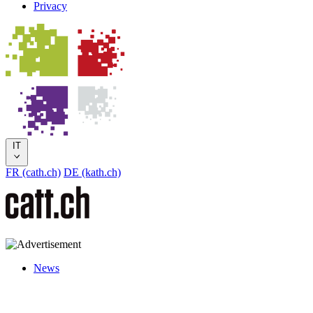
Privacy
IT
FR (cath.ch)
DE (kath.ch)
News