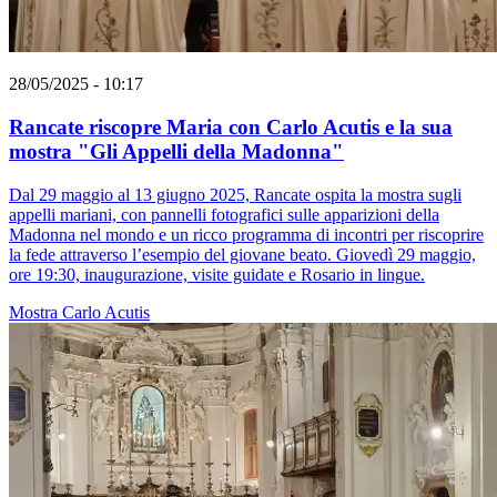
28/05/2025 - 10:17
Rancate riscopre Maria con Carlo Acutis e la sua
mostra "Gli Appelli della Madonna"
Dal 29 maggio al 13 giugno 2025, Rancate ospita la mostra sugli
appelli mariani, con pannelli fotografici sulle apparizioni della
Madonna nel mondo e un ricco programma di incontri per riscoprire
la fede attraverso l’esempio del giovane beato. Giovedì 29 maggio,
ore 19:30, inaugurazione, visite guidate e Rosario in lingue.
Mostra
Carlo Acutis