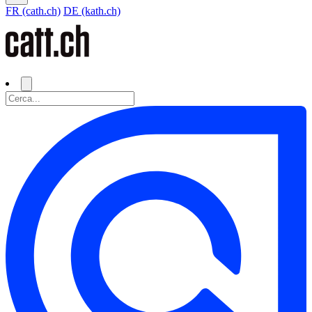
FR (cath.ch)
DE (kath.ch)