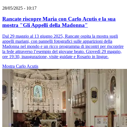
28/05/2025 - 10:17
Rancate riscopre Maria con Carlo Acutis e la sua
mostra "Gli Appelli della Madonna"
Dal 29 maggio al 13 giugno 2025, Rancate ospita la mostra sugli
appelli mariani, con pannelli fotografici sulle apparizioni della
Madonna nel mondo e un ricco programma di incontri per riscoprire
la fede attraverso l’esempio del giovane beato. Giovedì 29 maggio,
ore 19:30, inaugurazione, visite guidate e Rosario in lingue.
Mostra
Carlo Acutis