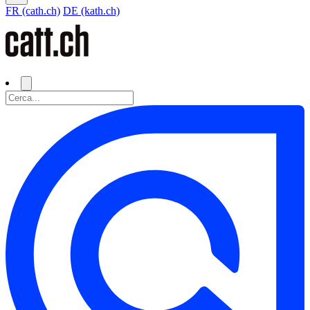
FR (cath.ch)
DE (kath.ch)