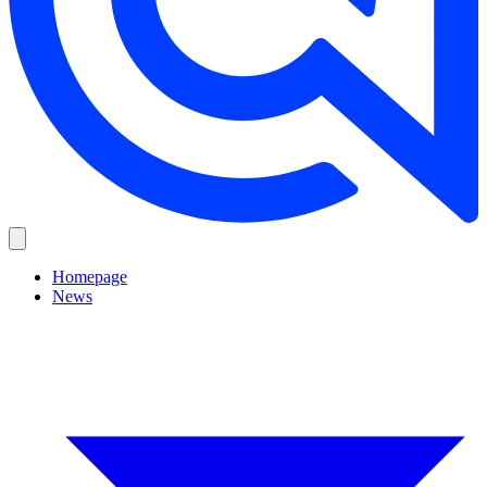
Homepage
News