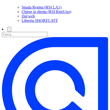
Strada Regina (RSI LA1)
Chiese in diretta (RSI ReteUno)
Dal web
Libreria SHORTCATT