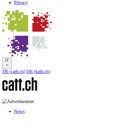
Privacy
IT
FR (cath.ch)
DE (kath.ch)
News