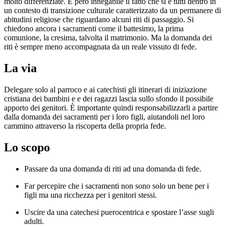
molto differenziate. È però innegabile il fatto che si è tutti dentro in
un contesto di transizione culturale caratterizzato da un permanere di
abitudini religiose che riguardano alcuni riti di passaggio. Si
chiedono ancora i sacramenti come il battesimo, la prima
comunione, la cresima, talvolta il matrimonio. Ma la domanda dei
riti è sempre meno accompagnata da un reale vissuto di fede.
La via
Delegare solo al parroco e ai catechisti gli itinerari di iniziazione
cristiana dei bambini e e dei ragazzi lascia sullo sfondo il possibile
apporto dei genitori. È importante quindi responsabilizzarli a partire
dalla domanda dei sacramenti per i loro figli, aiutandoli nel loro
cammino attraverso la riscoperta della propria fede.
Lo scopo
Passare da una domanda di riti ad una domanda di fede.
Far percepire che i sacramenti non sono solo un bene per i
figli ma una ricchezza per i genitori stessi.
Uscire da una catechesi puerocentrica e spostare l’asse sugli
adulti.