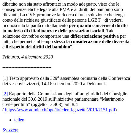
dibattito non sia stato affrontato in modo adeguato, visto che le
conseguenze etiche legate alla PMA e ai diritti del bambino sono
rilevanti. La CVS promuove la ricerca di una soluzione che tenga
conto delle richieste giustificate delle persone LGBT+ di vedersi
riconosciuta la parità di trattamento
per quanto concerne il diritto
in materia di cittadinanza e delle prestazioni sociali
. Tale
soluzione dovrebbe comportare una
differenziazione positiva
per
tutti, che permetta al tempo stesso
la
considerazione delle diversità
e il rispetto dei diritti del bambino
".
F
riburgo, 4 dicembre 2020
---------------------------------
a
[1] Testo approvato dalla 329
assemblea ordinaria della Conferenza
dei vescovi svizzeri, 14-16 settembre 2020 a Delémont.
[2]
Rapporto della Commissione degli affari giuridici del Consiglio
nazionale del 30.8.2019 sull’iniziativa parlamentare “Matrimonio
civile per tutti” (oggetto 13.468), art. 8.4
(
https://www.admin.ch/opc/it/federal-gazette/2019/7151.pdf
).
teilen
Svizzera