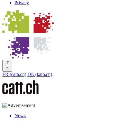
Privacy
IT
FR (cath.ch)
DE (kath.ch)
News