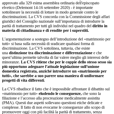
approvato alla 329 esima assemblea ordinaria dell'episcopato
elvetico (Delemont 14-16 settembre 2020) - è importante
sottolineare la necessità di lottare in modo generale contro le
discriminazioni. La CVS concorda con la Commissione degli affari
giuridici del Consiglio nazionale sull’importanza di introdurre la
parità di trattamento per tutti gli individui nel quadro del
diritto in
materia di cittadinanza e di rendite per i superstiti.
L’argomentazione a sostegno dell’introduzione del «matrimonio per
tutti» si basa sulla necessità di sradicare qualsiasi forma di
discriminazione. La CVS sottolinea, tuttavia, che esiste
una
distinzione tra discriminazione e differenziazione
e che
quest’ultima permette talvolta di far valere meglio gli interessi delle
minoranze.
La CVS ritiene che per le coppie dello stesso sesso sia
più opportuno adeguare l’attuale legislazione sull’unione
domestica registrata, anziché introdurre un «matrimonio per
tutti», che sarebbe a suo parere una maniera di uniformare
progetti di vita differenti
.
La CVS ribadisce il fatto che è impossibile affrontare il dibattito sul
«matrimonio per tutti»
eludendo le conseguenze,
che sono la
filiazione e l’accesso alla procreazione medicalmente assistita
(PMA). Questi due aspetti sollevano questioni etiche delicate e
complesse. Il fatto di non evocarne le conseguenze allo scopo di
promuovere oggi con più facilità la parità di trattamento, senza