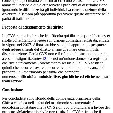
contempo le peculiarità e i diritti di ciascuno e ciascuna. La CVS
ammette il pericolo di voler risolvere i problemi di discriminazione
ignorando le differenze tra gli individui.
La considerazione della
diversità
le sembra più opportuna per vivere queste differenze nella
parità di trattamento.
Proposta di adeguamento del diritto
La CVS ritiene inoltre che le difficoltà qui illustrate potrebbero esser
risolte correggendo la legge sull’unione domestica registrata, entrata
in vigore nel 2007. Allora sarebbe stato più appropriato
proporre
degli adeguamenti del diritto
al fine di evitare ogni ingiusta
discriminazione. Per la CVS non è il rifiuto del matrimonio per tutti
a essere «stigmatizzante»
[2]
, bensì un’unione domestica registrata
che rivela unicamente l’orientamento sessuale. La CVS sostiene
quindi che occorre trovare dei correttivi al diritto attuale, anziché
proporre un «matrimonio per tutti» che comporta
numerose
difficoltà amministrative, giuridiche ed etiche
nella sua
realizzazione.
Conclusione
Per concludere sullo sfondo della competenza principale della
Chiesa cattolica nella sfera del matrimonio sacramentale, è
giocoforza constatare che la CVS non può pronunciarsi a favore del
progetto
«Matrimonio civile per tutti»
. La CVS ritiene che il