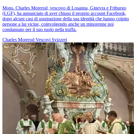
Mons. Charles Morerod, vescovo di Losanna, Ginevra e Friburgo
(LGF), ha annunciato di aver chiuso il proprio account Facebook,
dopo alcuni casi di usurpazione della sua identità che hanno colpito
persone a lui vicine, coinvolgendo anche un minorenne poi
condannato per il suo ruolo nella truffa.
Charles Morerod
Vescovi Svizzeri