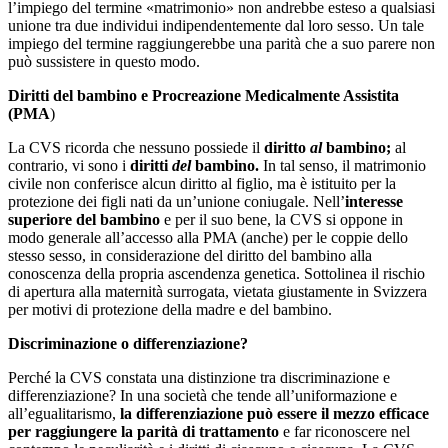
l’impiego del termine «matrimonio» non andrebbe esteso a qualsiasi
unione tra due individui indipendentemente dal loro sesso. Un tale
impiego del termine raggiungerebbe una parità che a suo parere non
può sussistere in questo modo.
Diritti del bambino e Procreazione Medicalmente Assistita
(PMA
)
La CVS ricorda che nessuno possiede il
diritto
al
bambino;
al
contrario, vi sono i
diritti
del
bambino.
In tal senso, il matrimonio
civile non conferisce alcun diritto al figlio, ma è istituito per la
protezione dei figli nati da un’unione coniugale. Nell’
interesse
superiore del bambino
e per il suo bene, la CVS si oppone in
modo generale all’accesso alla PMA (anche) per le coppie dello
stesso sesso, in considerazione del diritto del bambino alla
conoscenza della propria ascendenza genetica. Sottolinea il rischio
di apertura alla maternità surrogata, vietata giustamente in Svizzera
per motivi di protezione della madre e del bambino.
Discriminazione o differenziazione?
Perché la CVS constata una distinzione tra discriminazione e
differenziazione? In una società che tende all’uniformazione e
all’egualitarismo,
la differenziazione può essere il mezzo efficace
per raggiungere la parità di trattamento
e far riconoscere nel