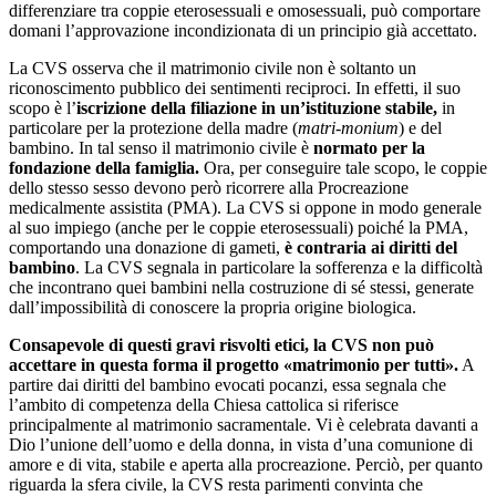
differenziare tra coppie eterosessuali e omosessuali, può comportare
domani l’approvazione incondizionata di un principio già accettato.
La CVS osserva che il matrimonio civile non è soltanto un
riconoscimento pubblico dei sentimenti reciproci. In effetti, il suo
scopo è l’
iscrizione della filiazione in un’istituzione stabile,
in
particolare per la protezione della madre (
matri-monium
) e del
bambino. In tal senso il matrimonio civile è
normato per la
fondazione della famiglia.
Ora, per conseguire tale scopo, le coppie
dello stesso sesso devono però ricorrere alla Procreazione
medicalmente assistita (PMA). La CVS si oppone in modo generale
al suo impiego (anche per le coppie eterosessuali) poiché la PMA,
comportando una donazione di gameti,
è contraria ai diritti del
bambino
. La CVS segnala in particolare la sofferenza e la difficoltà
che incontrano quei bambini nella costruzione di sé stessi, generate
dall’impossibilità di conoscere la propria origine biologica.
Consapevole di questi gravi risvolti etici, la CVS non può
accettare in questa forma il progetto «matrimonio per tutti».
A
partire dai diritti del bambino evocati pocanzi, essa segnala che
l’ambito di competenza della Chiesa cattolica si riferisce
principalmente al matrimonio sacramentale. Vi è celebrata davanti a
Dio l’unione dell’uomo e della donna, in vista d’una comunione di
amore e di vita, stabile e aperta alla procreazione. Perciò, per quanto
riguarda la sfera civile, la CVS resta parimenti convinta che