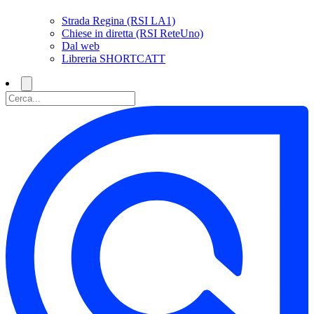
Strada Regina (RSI LA1)
Chiese in diretta (RSI ReteUno)
Dal web
Libreria SHORTCATT