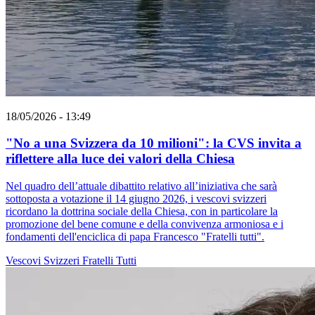
18/05/2026 - 13:49
"No a una Svizzera da 10 milioni": la CVS invita a
riflettere alla luce dei valori della Chiesa
Nel quadro dell’attuale dibattito relativo all’iniziativa che sarà
sottoposta a votazione il 14 giugno 2026, i vescovi svizzeri
ricordano la dottrina sociale della Chiesa, con in particolare la
promozione del bene comune e della convivenza armoniosa e i
fondamenti dell'enciclica di papa Francesco "Fratelli tutti".
Vescovi Svizzeri
Fratelli Tutti