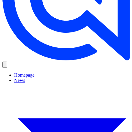
Homepage
News