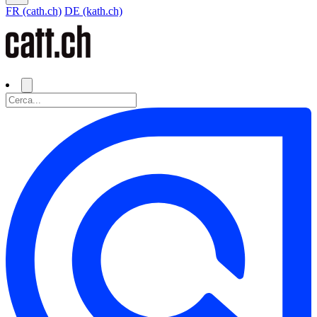
FR (cath.ch)
DE (kath.ch)