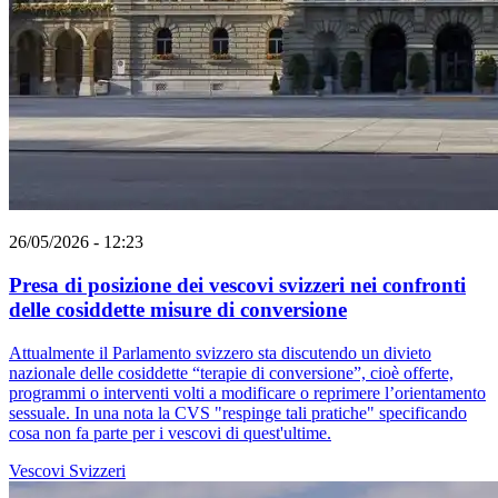
26/05/2026 - 12:23
Presa di posizione dei vescovi svizzeri nei confronti
delle cosiddette misure di conversione
Attualmente il Parlamento svizzero sta discutendo un divieto
nazionale delle cosiddette “terapie di conversione”, cioè offerte,
programmi o interventi volti a modificare o reprimere l’orientamento
sessuale. In una nota la CVS "respinge tali pratiche" specificando
cosa non fa parte per i vescovi di quest'ultime.
Vescovi Svizzeri