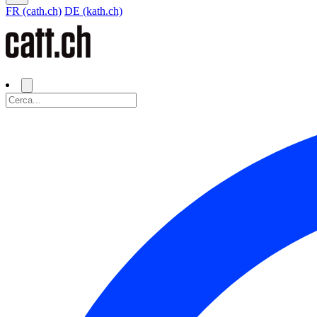
FR (cath.ch)
DE (kath.ch)