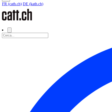
FR (cath.ch)
DE (kath.ch)