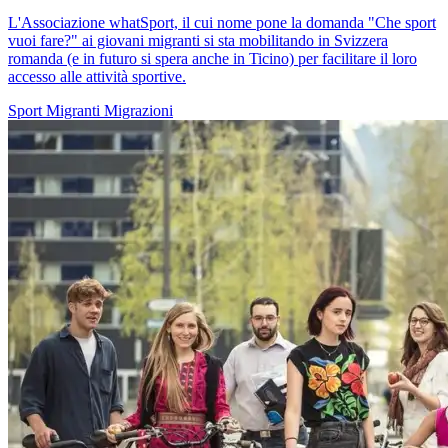
L'Associazione whatSport, il cui nome pone la domanda "Che sport
vuoi fare?" ai giovani migranti si sta mobilitando in Svizzera
romanda (e in futuro si spera anche in Ticino) per facilitare il loro
accesso alle attività sportive.
Sport
Migranti
Migrazioni