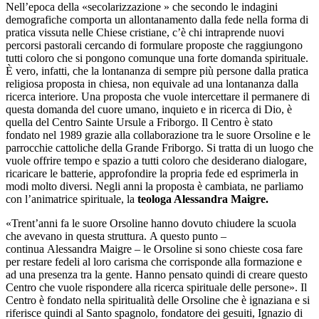
Nell’epoca della «secolarizzazione » che secondo le indagini
demografiche comporta un allontanamento dalla fede nella forma di
pratica vissuta nelle Chiese cristiane, c’è chi intraprende nuovi
percorsi pastorali cercando di formulare proposte che raggiungono
tutti coloro che si pongono comunque una forte domanda spirituale.
È vero, infatti, che la lontananza di sempre più persone dalla pratica
religiosa proposta in chiesa, non equivale ad una lontananza dalla
ricerca interiore. Una proposta che vuole intercettare il permanere di
questa domanda del cuore umano, inquieto e in ricerca di Dio, è
quella del Centro Sainte Ursule a Friborgo. Il Centro è stato
fondato nel 1989 grazie alla collaborazione tra le suore Orsoline e le
parrocchie cattoliche della Grande Friborgo. Si tratta di un luogo che
vuole offrire tempo e spazio a tutti coloro che desiderano dialogare,
ricaricare le batterie, approfondire la propria fede ed esprimerla in
modi molto diversi. Negli anni la proposta è cambiata, ne parliamo
con l’animatrice spirituale, la
teologa Alessandra Maigre.
«Trent’anni fa le suore Orsoline hanno dovuto chiudere la scuola
che avevano in questa struttura. A questo punto –
continua Alessandra Maigre – le Orsoline si sono chieste cosa fare
per restare fedeli al loro carisma che corrisponde alla formazione e
ad una presenza tra la gente. Hanno pensato quindi di creare questo
Centro che vuole rispondere alla ricerca spirituale delle persone». Il
Centro è fondato nella spiritualità delle Orsoline che è ignaziana e si
riferisce quindi al Santo spagnolo, fondatore dei gesuiti, Ignazio di