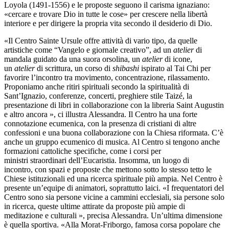
Loyola (1491-1556) e le proposte seguono il carisma ignaziano:
«cercare e trovare Dio in tutte le cose» per crescere nella libertà
interiore e per dirigere la propria vita secondo il desiderio di Dio.
«Il Centro Sainte Ursule offre attività di vario tipo, da quelle
artistiche come “Vangelo e giornale creativo”, ad un
atelier
di
mandala guidato da una suora orsolina, un
atelier
di icone,
un
atelier
di scrittura, un corso di
shibashi
ispirato al Tai Chi per
favorire l’incontro tra movimento, concentrazione, rilassamento.
Proponiamo anche ritiri spirituali secondo la spiritualità di
Sant’Ignazio, conferenze, concerti, preghiere stile Taizé, la
presentazione di libri in collaborazione con la libreria Saint Augustin
e altro ancora », ci illustra Alessandra. Il Centro ha una forte
connotazione ecumenica, con la presenza di cristiani di altre
confessioni e una buona collaborazione con la Chiesa riformata. C’è
anche un gruppo ecumenico di musica. Al Centro si tengono anche
formazioni cattoliche specifiche, come i corsi per
ministri straordinari dell’Eucaristia. Insomma, un luogo di
incontro, con spazi e proposte che mettono sotto lo stesso tetto le
Chiese istituzionali ed una ricerca spirituale più ampia. Nel Centro è
presente un’equipe di animatori, soprattutto laici. «I frequentatori del
Centro sono sia persone vicine a cammini ecclesiali, sia persone solo
in ricerca, queste ultime attirate da proposte più ampie di
meditazione e culturali », precisa Alessandra. Un’ultima dimensione
è quella sportiva. «Alla Morat-Friborgo, famosa corsa popolare che