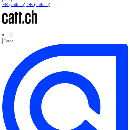
FR (cath.ch)
DE (kath.ch)