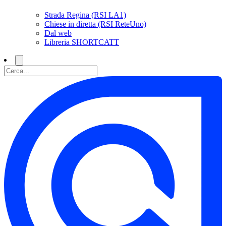
Strada Regina (RSI LA1)
Chiese in diretta (RSI ReteUno)
Dal web
Libreria SHORTCATT