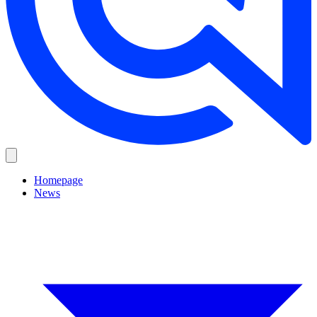
Homepage
News