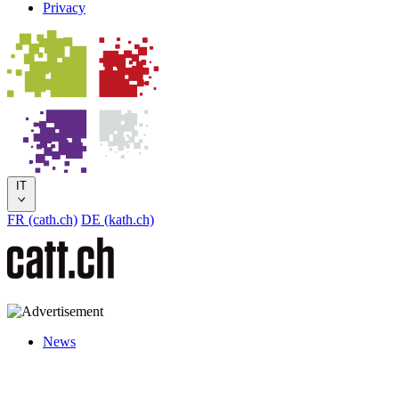
Privacy
IT
FR (cath.ch)
DE (kath.ch)
News