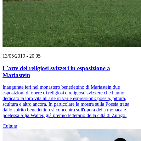
13/05/2019 - 20:05
L'arte dei religiosi svizzeri in esposizione a
Mariastein
Inaugurate ieri nel monastero benedettino di Mariastein due
esposizioni di opere di religiosi e religiose svizzere che hanno
dedicato la loro vita all'arte in varie espressioni: poesia, pittura,
scultura e altro ancora. In particolare la mostra sulla Poesia tratta
dallo spirito benedettino si concentra sull'opera della monaca e
poetessa Silja Walter, già premio letterario della città di Zurigo.
Cultura