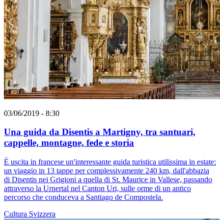
03/06/2019 - 8:30
Una guida da Disentis a Martigny, tra santuari,
cappelle, montagne, fede e storia
È uscita in francese un'interessante guida turistica utilissima in estate:
un viaggio in 13 tappe per complessivamente 240 km, dall'abbazia
di Disentis nei Grigioni a quella di St. Maurice in Vallese, passando
attraverso la Urnertal nel Canton Uri, sulle orme di un antico
percorso che conduceva a Santiago de Compostela.
Cultura
Svizzera