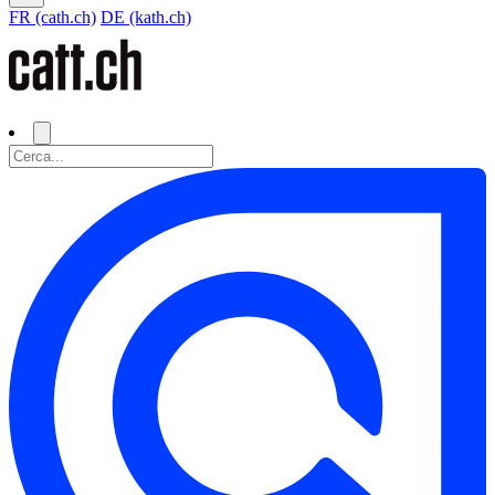
FR (cath.ch)
DE (kath.ch)