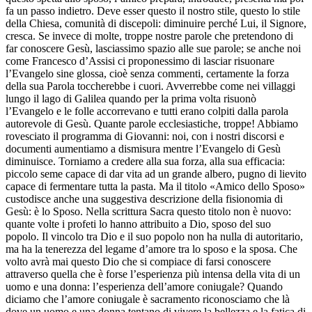
fa un passo indietro. Deve esser questo il nostro stile, questo lo stile
della Chiesa, comunità di discepoli: diminuire perché Lui, il Signore,
cresca. Se invece di molte, troppe nostre parole che pretendono di
far conoscere Gesù, lasciassimo spazio alle sue parole; se anche noi
come Francesco d’Assisi ci proponessimo di lasciar risuonare
l’Evangelo sine glossa, cioè senza commenti, certamente la forza
della sua Parola toccherebbe i cuori. Avverrebbe come nei villaggi
lungo il lago di Galilea quando per la prima volta risuonò
l’Evangelo e le folle accorrevano e tutti erano colpiti dalla parola
autorevole di Gesù. Quante parole ecclesiastiche, troppe! Abbiamo
rovesciato il programma di Giovanni: noi, con i nostri discorsi e
documenti aumentiamo a dismisura mentre l’Evangelo di Gesù
diminuisce. Torniamo a credere alla sua forza, alla sua efficacia:
piccolo seme capace di dar vita ad un grande albero, pugno di lievito
capace di fermentare tutta la pasta. Ma il titolo «Amico dello Sposo»
custodisce anche una suggestiva descrizione della fisionomia di
Gesù: è lo Sposo. Nella scrittura Sacra questo titolo non è nuovo:
quante volte i profeti lo hanno attribuito a Dio, sposo del suo
popolo. Il vincolo tra Dio e il suo popolo non ha nulla di autoritario,
ma ha la tenerezza del legame d’amore tra lo sposo e la sposa. Che
volto avrà mai questo Dio che si compiace di farsi conoscere
attraverso quella che è forse l’esperienza più intensa della vita di un
uomo e una donna: l’esperienza dell’amore coniugale? Quando
diciamo che l’amore coniugale è sacramento riconosciamo che là
dove un uomo e una donna tentano di vivere la bellezza e la fatica di