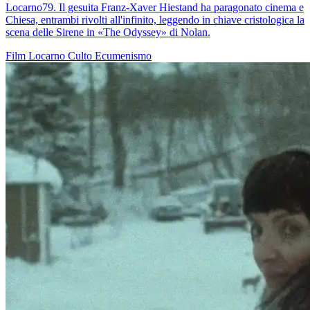
Locarno79. Il gesuita Franz-Xaver Hiestand ha paragonato cinema e
Chiesa, entrambi rivolti all'infinito, leggendo in chiave cristologica la
scena delle Sirene in «The Odyssey» di Nolan.
Film
Locarno
Culto
Ecumenismo