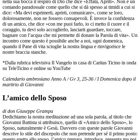
nella sua bocca il respiro di Dio che dice «Effatà, Apriti». Non è un
comando paradossale come quello che si dà spesso ai timidi a cui si
dice: «Ma devi esprimerti, aprirti, comunicare», come se loro,
dolorosamente, non ne fossero consapevoli. È invece la confidenza
di un amico, che dice «con me puoi farlo, io ci metto il cuore e il
coraggio, tu devi solo accoglierlo, lasciarti guardare, toccare,
bagnare con l’acqua che mi permette di donare la Parola di vita». Un
incontro come questo è possibile anche a noi, ogni domenica,
quando il Pane di vita scioglie la nostra lingua e rinvigorisce le
nostre braccia stanche.
*Dalla rubrica televisiva Il Vangelo in casa di Caritas Ticino in onda
su TeleTicino e online su YouTube
Calendario ambrosiano Anno A / Gv 3, 25-36
/ I Domenica dopo il
martirio di Giovanni
L’amico dello Sposo
di don Giuseppe
Grampa
Dedichiamo la nostra meditazione ad una sola parola, al titolo che
Giovanni Battista si attribuisce, quello di «Amico dello Sposo», lo
Sposo, naturalmente è Gesù. Davvero con queste parole Giovanni
descrive lo stile del discepolo che non pretende per sé il primo posto:
questo spetta allo sposo, l’amico prepara, introduce, presenta ma poi