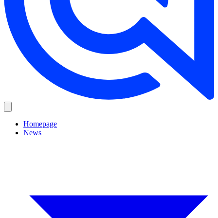
Homepage
News