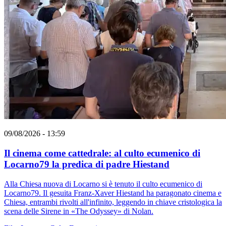
09/08/2026 - 13:59
Il cinema come cattedrale: al culto ecumenico di
Locarno79 la predica di padre Hiestand
Alla Chiesa nuova di Locarno si è tenuto il culto ecumenico di
Locarno79. Il gesuita Franz-Xaver Hiestand ha paragonato cinema e
Chiesa, entrambi rivolti all'infinito, leggendo in chiave cristologica la
scena delle Sirene in «The Odyssey» di Nolan.