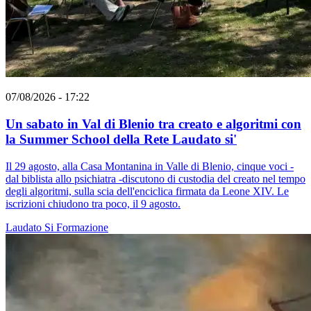
07/08/2026 - 17:22
Un sabato in Val di Blenio tra creato e algoritmi con
la Summer School della Rete Laudato si'
Il 29 agosto, alla Casa Montanina in Valle di Blenio, cinque voci -
dal biblista allo psichiatra -discutono di custodia del creato nel tempo
degli algoritmi, sulla scia dell'enciclica firmata da Leone XIV. Le
iscrizioni chiudono tra poco, il 9 agosto.
Laudato Si
Formazione