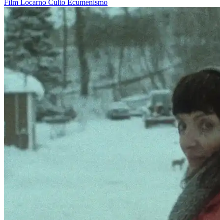
Film
Locarno
Culto
Ecumenismo