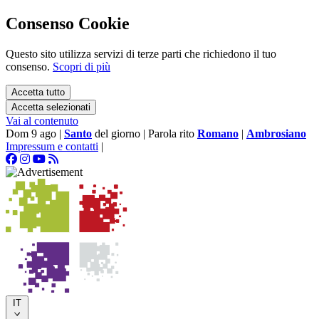
Consenso Cookie
Questo sito utilizza servizi di terze parti che richiedono il tuo
consenso.
Scopri di più
Accetta tutto
Accetta selezionati
Vai al contenuto
Dom 9 ago
|
Santo
del giorno
|
Parola rito
Romano
|
Ambrosiano
Impressum e contatti
|
IT