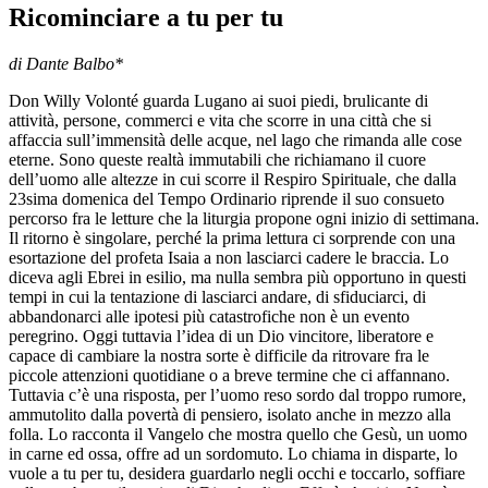
Ricominciare a tu per tu
di Dante Balbo*
Don Willy Volonté guarda Lugano ai suoi piedi, brulicante di
attività, persone, commerci e vita che scorre in una città che si
affaccia sull’immensità delle acque, nel lago che rimanda alle cose
eterne. Sono queste realtà immutabili che richiamano il cuore
dell’uomo alle altezze in cui scorre il Respiro Spirituale, che dalla
23sima domenica del Tempo Ordinario riprende il suo consueto
percorso fra le letture che la liturgia propone ogni inizio di settimana.
Il ritorno è singolare, perché la prima lettura ci sorprende con una
esortazione del profeta Isaia a non lasciarci cadere le braccia. Lo
diceva agli Ebrei in esilio, ma nulla sembra più opportuno in questi
tempi in cui la tentazione di lasciarci andare, di sfiduciarci, di
abbandonarci alle ipotesi più catastrofiche non è un evento
peregrino. Oggi tuttavia l’idea di un Dio vincitore, liberatore e
capace di cambiare la nostra sorte è difficile da ritrovare fra le
piccole attenzioni quotidiane o a breve termine che ci affannano.
Tuttavia c’è una risposta, per l’uomo reso sordo dal troppo rumore,
ammutolito dalla povertà di pensiero, isolato anche in mezzo alla
folla. Lo racconta il Vangelo che mostra quello che Gesù, un uomo
in carne ed ossa, offre ad un sordomuto. Lo chiama in disparte, lo
vuole a tu per tu, desidera guardarlo negli occhi e toccarlo, soffiare