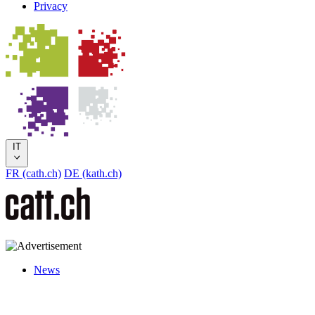
Privacy
IT
FR (cath.ch)
DE (kath.ch)
News