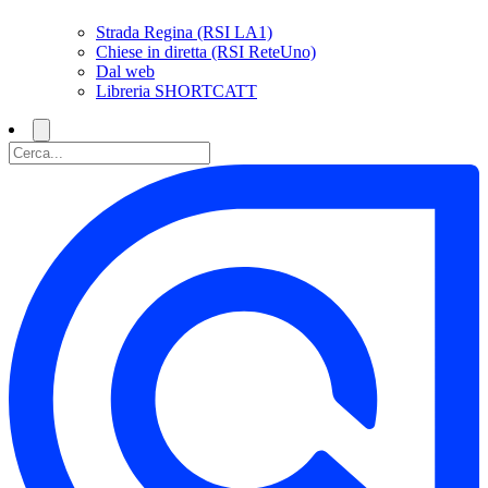
Strada Regina (RSI LA1)
Chiese in diretta (RSI ReteUno)
Dal web
Libreria SHORTCATT