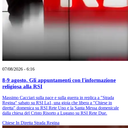
07/08/2026 - 6:16
8-9 agosto. Gli appuntamenti con l'informazione
religiosa alla RSI
Massimo Cacciari sulla pace e sulla guerra in replica a "Strada
Regina" sabato su RSI La1, una gioia che libera a "Chiese in
diretta" domenica su RSI Rete Uno e la Santa Messa domenicale
dalla chiesa del Cristo Risorto a Lugano su RSI Rete Due.
Chiese In Diretta
Strada Regina