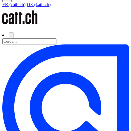
FR (cath.ch)
DE (kath.ch)