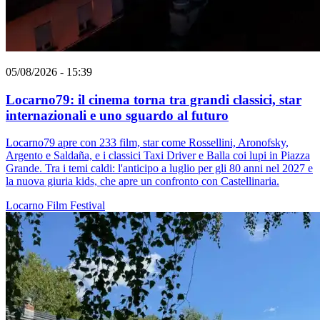
05/08/2026 - 15:39
Locarno79: il cinema torna tra grandi classici, star
internazionali e uno sguardo al futuro
Locarno79 apre con 233 film, star come Rossellini, Aronofsky,
Argento e Saldaña, e i classici Taxi Driver e Balla coi lupi in Piazza
Grande. Tra i temi caldi: l'anticipo a luglio per gli 80 anni nel 2027 e
la nuova giuria kids, che apre un confronto con Castellinaria.
Locarno
Film
Festival