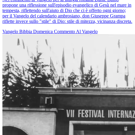
propone una riflessione sull'episodio evangelico di Gesù nel mare in
tempesta, riflettendo sull'aiuto di Dio che ci è offerto ogni giorno;
per il Vangelo del calendario ambrosiano, don Giuseppe Grampa
riflette invece sullo "stile" di Dio: stile di mitezza, vicinanza discreta.
Vangelo
Bibbia
Domenica
Commento Al Vangelo