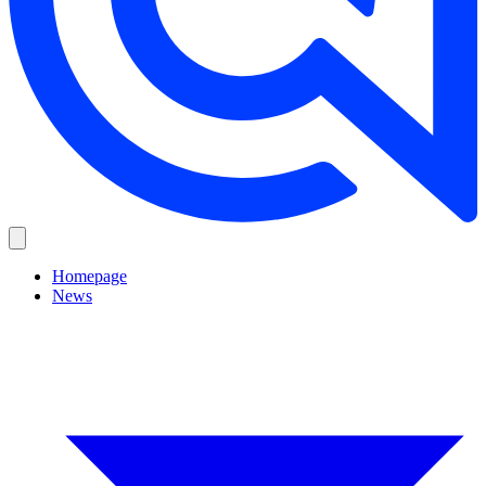
Homepage
News