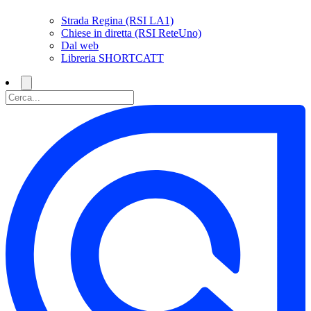
Strada Regina (RSI LA1)
Chiese in diretta (RSI ReteUno)
Dal web
Libreria SHORTCATT