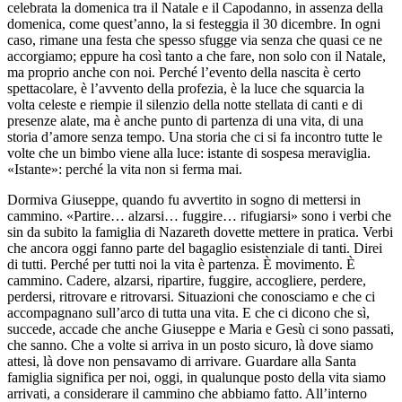
celebrata la domenica tra il Natale e il Capodanno, in assenza della
domenica, come quest’anno, la si festeggia il 30 dicembre. In ogni
caso, rimane una festa che spesso sfugge via senza che quasi ce ne
accorgiamo; eppure ha così tanto a che fare, non solo con il Natale,
ma proprio anche con noi. Perché l’evento della nascita è certo
spettacolare, è l’avvento della profezia, è la luce che squarcia la
volta celeste e riempie il silenzio della notte stellata di canti e di
presenze alate, ma è anche punto di partenza di una vita, di una
storia d’amore senza tempo. Una storia che ci si fa incontro tutte le
volte che un bimbo viene alla luce: istante di sospesa meraviglia.
«Istante»: perché la vita non si ferma mai.
Dormiva Giuseppe, quando fu avvertito in sogno di mettersi in
cammino. «Partire… alzarsi… fuggire… rifugiarsi» sono i verbi che
sin da subito la famiglia di Nazareth dovette mettere in pratica. Verbi
che ancora oggi fanno parte del bagaglio esistenziale di tanti. Direi
di tutti. Perché per tutti noi la vita è partenza. È movimento. È
cammino. Cadere, alzarsi, ripartire, fuggire, accogliere, perdere,
perdersi, ritrovare e ritrovarsi. Situazioni che conosciamo e che ci
accompagnano sull’arco di tutta una vita. E che ci dicono che sì,
succede, accade che anche Giuseppe e Maria e Gesù ci sono passati,
che sanno. Che a volte si arriva in un posto sicuro, là dove siamo
attesi, là dove non pensavamo di arrivare. Guardare alla Santa
famiglia significa per noi, oggi, in qualunque posto della vita siamo
arrivati, a considerare il cammino che abbiamo fatto. All’interno