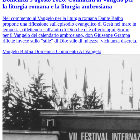
la liturgia romana e la liturgia ambrosiana
Nel commento al Vangelo per la liturgia romana Dante Balbo
propone una riflessione sull'episodio evangelico di Gesù nel mare in
tempesta, riflettendo sull'aiuto di Dio che ci è offerto ogni giorno;
per il Vangelo del calendario ambrosiano, don Giuseppe Grampa
riflette invece sullo "stile" di Dio: stile di mitezza, vicinanza discreta.
Vangelo
Bibbia
Domenica
Commento Al Vangelo