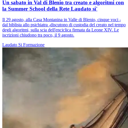
Un sabato in Val di Blenio tra creato e algoritmi con
la Summer School della Rete Laudato si'
Il 29 agosto, alla Casa Montanina in Valle di Blenio, cinque voci -
dal biblista allo psichiatra -discutono di custodia del creato nel tempo
degli algoritmi, sulla scia dell'enciclica firmata da Leone XIV. Le
iscrizioni chiudono tra poco, il 9 agosto.
Laudato Si
Formazione