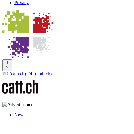
Privacy
IT
FR (cath.ch)
DE (kath.ch)
News