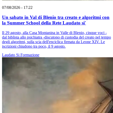
07/08/2026 - 17:22
Un sabato in Val di Blenio tra creato e algoritmi con
la Summer School della Rete Laudato si'
Il 29 agosto, alla Casa Montanina in Valle di Blenio, cinque voci -
dal biblista allo psichiatra -discutono di custodia del creato nel tempo
degli algoritmi, sulla scia dell'enciclica firmata da Leone XIV. Le
iscrizioni chiudono tra poco, il 9 agosto.
Laudato Si
Formazione