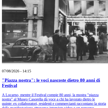
07/08/2026 - 14:15
"Piazza nostra": le voci nascoste dietro 80 anni di
Festival
A Locarno, mentre il Festival compie 80 anni, la mostra "piazza
nostra" al Museo Casorella dà voce a chi ha lavorato dietro le
quinte: ex collaboratori, residenti e commercianti raccontano la storia
della manifestazione attraverso interviste video e un percorso