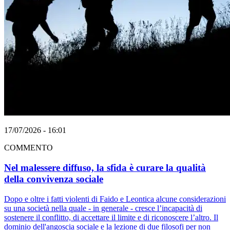
17/07/2026 - 16:01
COMMENTO
Nel malessere diffuso, la sfida è curare la qualità
della convivenza sociale
Dopo e oltre i fatti violenti di Faido e Leontica alcune considerazioni
su una società nella quale - in generale - cresce l’incapacità di
sostenere il conflitto, di accettare il limite e di riconoscere l’altro. Il
dominio dell'angoscia sociale e la lezione di due filosofi per non