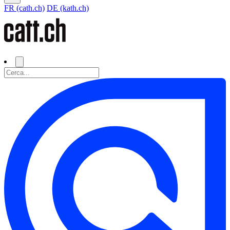
FR (cath.ch)
DE (kath.ch)