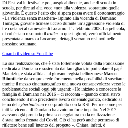
Di Festival in festival e poi, auspicabilmente, anche di scuola in
scuola, per dire ad alta voce «no» alla violenza, soprattutto quella
giovanile. È questo l’esito che si spera possa avere il cortometraggio
«La violenza senza maschera» ispirato alla vicenda di Damiano
Tamagni, giovane ticinese ucciso durante un’aggressione violenta di
tre coetanei al carnevale di Locarno il 1. febbraio 2008. La pellicola,
di cui è stato reso noto il
trailer
in questi giorni, verrà ufficialmente
presentata a marzo a Locarno; i dettagli verranno resi noti nelle
prossime settimane.
Guarda il video su YouTube
La sua realizzazione, che è stata fortemente voluta dalla Fondazione
dedicata a Damiano e sostenuta dai famigliari, in particolare il papà
Maurizio, è stata affidata al giovane regista bellinzonese
Marco
Bitonti
che da sempre crede fortemente nella possibilità di suscitare
tramite il mezzo cinematografico una nuova consapevolezza verso le
problematiche sociali oggi più urgenti: «Ho iniziato a conoscere la
famiglia di Damiano nel 2016 – ci racconta – quando ormai stavo
concludendo il mio precedente lavoro cinematografico, dedicato al
tema del
cyberbullismo
e co-prodotto con la RSI. Per me come per
tutti la vicenda di Damiano ha avuto un forte impatto. Nel 2017
avevamo già pronta la prima sceneggiatura ma la realizzazione
è stata molto frenata dal Covid. Ciò ci ha però anche permesso di
riflettere bene sull’intento del progetto ». Chiara, infatti, è