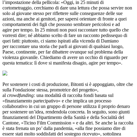
l’impostazione della pellicola: «Oggi, in 25 minuti di
cortometraggio, cerchiamo di dare una lettura che possa servire non
solo al giovane stesso per riflettere sulle conseguenze delle sue
azioni, ma anche ai genitori, per sapersi orientare di fronte a quei
comportamenti dei figli che possono sembrare pericolosi e ad
agire per tempo. In 25 minuti non puoi raccontare tutto quello che
vorresti dire; né abbiamo scelto di fare un racconto pedissequo di
quei fatti: piuttosto, ci siamo ispirati alla vicenda di Damiano
per raccontare una storia che parli ai giovani di qualsiasi luogo,
Paese, continente, per far dibattere ovunque sul problema della
violenza giovanile. Chiediamo di avere un occhio di riguardo per
questa tematica: lì dove si manifesta disagio, agire per tempo».
Per sostenere i costi di produzione, Bitonti si è appoggiato, oltre che
sulla Fondazione stessa, promotrice del progetto»,
al
crowdfunding:
una modalità di raccolta fondi basata sul
«finanziamento partecipativo» e che implica un processo
collaborativo in cui un gruppo di persone utilizza il proprio denaro
per sostenere un’idea, rendendola concreta. In seguito, sono giunti
finanziamenti del Dipartimento della Sanità e della Socialità del
Cantone, «Ticino Film Commission » e da altri. Se anche la raccolta
è stata frenata un po’ dalla pandemia, «alla fine possiamo dire di
essere stati molto soddisfatti del sostegno ricevuto», sottolinea