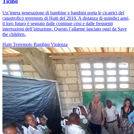
Ticino
Un’intera generazione di bambine e bambini porta le cicatrici del
catastrofico terremoto di Haiti del 2010. A distanza di quindici anni,
il loro futuro è segnato dalle continue crisi e dalle frequenti
interruzioni dell’istruzione. Questo l’allarme lanciato oggi da Save
the children.
Haiti
Terremoto
Bambini
Violenza