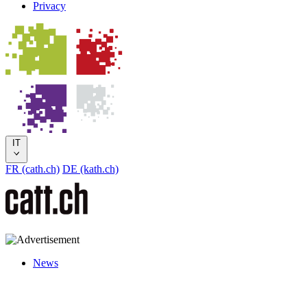
Privacy
IT
FR (cath.ch)
DE (kath.ch)
News