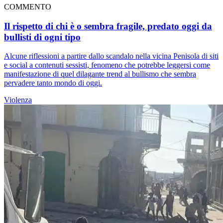
COMMENTO
Il rispetto di chi è o sembra fragile, predato oggi da
bullisti di ogni tipo
Alcune riflessioni a partire dallo scandalo nella vicina Penisola di siti
e social a contenuti sessisti, fenomeno che potrebbe leggersi come
manifestazione di quel dilagante trend al bullismo che sembra
pervadere tanto mondo di oggi.
Violenza