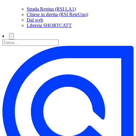
Strada Regina (RSI LA1)
Chiese in diretta (RSI ReteUno)
Dal web
Libreria SHORTCATT