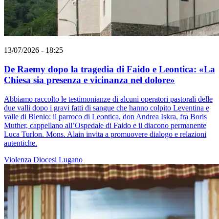
13/07/2026 - 18:25
De Raemy dopo la tragedia di Faido e Leontica: «La
Chiesa sia presenza e vicinanza nel dolore»
Abbiamo raccolto le testimonianze di alcuni operatori pastorali delle
due valli dopo i gravi fatti di sangue che hanno colpito Leventina e
valle di Blenio: il parroco di Leontica, don Andrea Iskra, fra Boris
Muther, cappellano all’Ospedale di Faido e il diacono permanente
Luca Turlon. Mons. Alain invita a promuovere dialogo e relazioni
autentiche.
Violenza
Diocesi Lugano