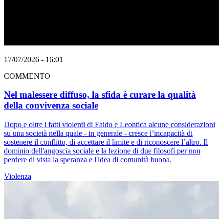
17/07/2026 - 16:01
COMMENTO
Nel malessere diffuso, la sfida è curare la qualità
della convivenza sociale
Dopo e oltre i fatti violenti di Faido e Leontica alcune considerazioni
su una società nella quale - in generale - cresce l’incapacità di
sostenere il conflitto, di accettare il limite e di riconoscere l’altro. Il
dominio dell'angoscia sociale e la lezione di due filosofi per non
perdere di vista la speranza e l'idea di comunità buona.
Violenza