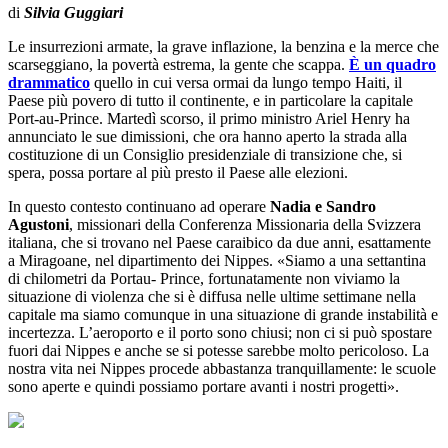
di
Silvia Guggiari
Le insurrezioni armate, la grave inflazione, la benzina e la merce che
scarseggiano, la povertà estrema, la gente che scappa.
È un quadro
drammatico
quello in cui versa ormai da lungo tempo Haiti, il
Paese più povero di tutto il continente, e in particolare la capitale
Port-au-Prince. Martedì scorso, il primo ministro Ariel Henry ha
annunciato le sue dimissioni, che ora hanno aperto la strada alla
costituzione di un Consiglio presidenziale di transizione che, si
spera, possa portare al più presto il Paese alle elezioni.
In questo contesto continuano ad operare
Nadia e Sandro
Agustoni
, missionari della Conferenza Missionaria della Svizzera
italiana, che si trovano nel Paese caraibico da due anni, esattamente
a Miragoane, nel dipartimento dei Nippes. «Siamo a una settantina
di chilometri da Portau- Prince, fortunatamente non viviamo la
situazione di violenza che si è diffusa nelle ultime settimane nella
capitale ma siamo comunque in una situazione di grande instabilità e
incertezza. L’aeroporto e il porto sono chiusi; non ci si può spostare
fuori dai Nippes e anche se si potesse sarebbe molto pericoloso. La
nostra vita nei Nippes procede abbastanza tranquillamente: le scuole
sono aperte e quindi possiamo portare avanti i nostri progetti».