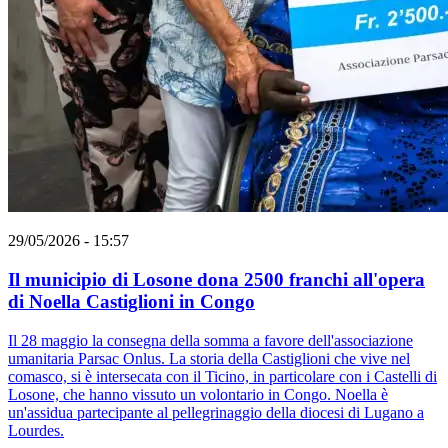
29/05/2026 - 15:57
Il municipio di Losone dona 2500 franchi all'opera
di Noella Castiglioni in Congo
Il 28 maggio la consegna della somma a favore dell'associazione
umanitaria Parsac Onlus. La storia della Castiglioni che vive nel
comasco, si è intersecata con il Ticino, in particolare con i Castelli di
Losone, che hanno vissuto un volontario in Congo. Noella è
un'assidua partecipante al pellegrinaggio della diocesi di Lugano a
Lourdes.