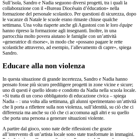
Sull’isola, Sandro e Nadia seguono diversi progetti, tra i quali la
collaborazione con il «Bureau Diocésain d’éducation» nella
formazione del personale scolastico. Per questioni di sicurezza, dopo
le vacanze di Natale le scuole erano rimaste chiuse qualche
settimana. Una volta riaperte anche gli Agustoni con le loro
équipe
hanno ripreso la formazione agli insegnanti. Inoltre, in una
parrocchia molto povera aiutano le famiglie con un’attività
«generatrice di risorse», in modo che «possano pagare le rette
scolastiche attraverso, ad esempio, l’allevamento di capre», spiega
Sandro.
Educare alla non violenza
In questa situazione di grande incertezza, Sandro e Nadia hanno
pensato fosse più sicuro prediligere progetti in zone vicine e sicure;
uno di questi è quello ideato e condotto da Nadia nella scuola locale.
«Si tratta di un corso obbligatorio di educazione civica – spiega
Nadia – : una volta alla settimana, gli alunni sperimentano un’attività
che li porta a riflettere sulla non violenza, sull’identità, su ciò che ci
differenzia ma anche su ciò che ci accomuna agli altri e su quello
che porta una persona a generare situazioni violente.
A partire dal gioco, sono nate delle riflessioni che grazie
all’intervento di un’artista locale sono state trasformate in immagini.