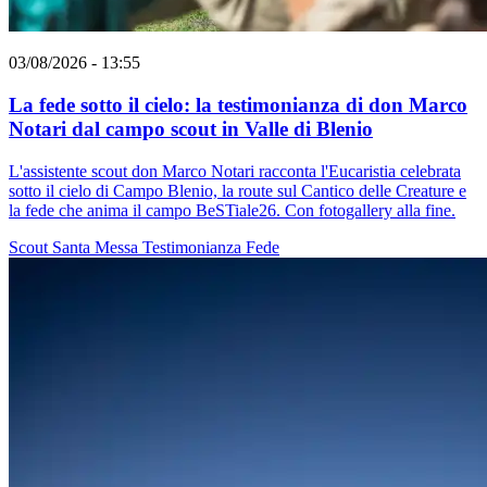
03/08/2026 - 13:55
La fede sotto il cielo: la testimonianza di don Marco
Notari dal campo scout in Valle di Blenio
L'assistente scout don Marco Notari racconta l'Eucaristia celebrata
sotto il cielo di Campo Blenio, la route sul Cantico delle Creature e
la fede che anima il campo BeSTiale26. Con fotogallery alla fine.
Scout
Santa Messa
Testimonianza
Fede