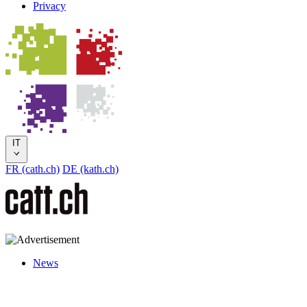
Privacy
IT
FR (cath.ch)
DE (kath.ch)
News