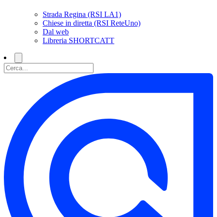
Strada Regina (RSI LA1)
Chiese in diretta (RSI ReteUno)
Dal web
Libreria SHORTCATT