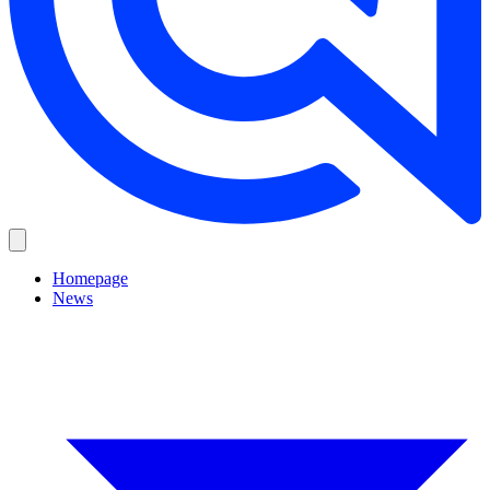
Homepage
News