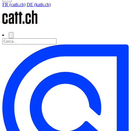
FR (cath.ch)
DE (kath.ch)