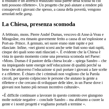
Il risultato è un affresco realizzato sulla parete della scuola su cui
tutti possono riflettere». Un progetto che può aiutare a rendere più
consapevoli i giovani che spesso, a causa della povertà, vengono
arruolati nelle
gang
.
La Chiesa, presenza scomoda
A febbraio, mons. Pierre André Dumas, vescovo di Anse-à-Veau e
Miragoâne, era rimasto gravemente ferito a causa di un’esplosione a
Port-au- Prince. A gennaio, sei suore erano state rapite e poi
rilasciate. Infine, «nei giorni scorsi anche sette frati sono stati rapiti,
cinque dei quali sono stati rilasciati ». È evidente che la Chiesa è
vista in questo momento come una presenza scomoda nel Paese:
«Mons. Dumas è il pastore della chiesa locale – spiega Sandro – che
sta impiegando tante energie nell’educazione di qualità perché sa
bene che attraverso l’educazione si può portare i giovani a fare scelte
e a riflettere. È chiaro che i criminali non vogliono che la Parola
circoli, per questo colpiscono le persone che aiutano la gente a
riflettere e che cercano di sviluppare delle idee, in un Paese dove i
giovani non hanno più nessun incentivo culturale».
«È difficile continuare a lavorare in questo contesto ove giungono
molte notizie negative – conclude Sandro – ma abbiamo a cuore la
gente e i nostri progetti e vogliamo portarli a termine ».