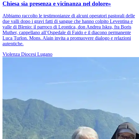
Chiesa sia presenza e vicinanza nel dolore»
Abbiamo raccolto le testimonianze di alcuni operatori pastorali delle
due valli dopo i gravi fatti di sangue che hanno colpito Leventina e
valle di Blenio: il parroco di Leontica, don Andrea Iskra, fra Boris
Muther, cappellano all’Ospedale di Faido e il diacono permanente
Luca Turlon. Mons. Alain invita a promuovere dialogo e relazioni
autentiche.
Violenza
Diocesi Lugano