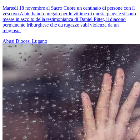
Martedì 18 novembre al Sacro Cuore un centinaio di persone con il
vescovo Alain hanno pregato per le vittime di questa piaga e si sono
messe in ascolto della testimonianza di Daniel Pittet, il diacono
permanente friburghese che da ragazzo subì violenza da un
religioso.
Abusi
Diocesi Lugano