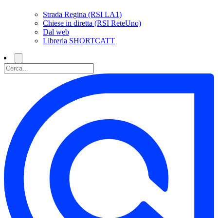
Strada Regina (RSI LA1)
Chiese in diretta (RSI ReteUno)
Dal web
Libreria SHORTCATT