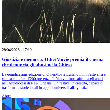
28/04/2026 - 17:10
Giustizia e memoria: OtherMovie premia il cinema
che denuncia gli abusi nella Chiesa
La quindicesima edizione di OtherMovie Lugano Film Festival si è
chiusa con oltre 1'200 presenze. Il film vincitore affronta gli abusi
nell'Arcidiocesi di New Orleans. Un festival in crescita, capace di
trasformare storie locali in appelli universali alla giustizia.
Abusi