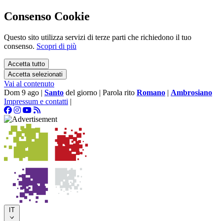
Consenso Cookie
Questo sito utilizza servizi di terze parti che richiedono il tuo
consenso.
Scopri di più
Accetta tutto
Accetta selezionati
Vai al contenuto
Dom 9 ago
|
Santo
del giorno
|
Parola rito
Romano
|
Ambrosiano
Impressum e contatti
|
IT