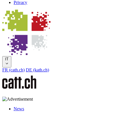
Privacy
IT
FR (cath.ch)
DE (kath.ch)
News