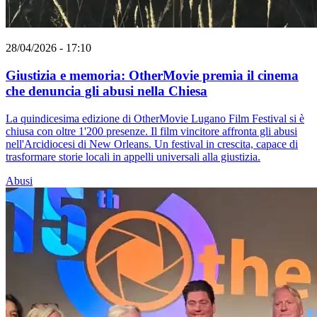
28/04/2026 - 17:10
Giustizia e memoria: OtherMovie premia il cinema
che denuncia gli abusi nella Chiesa
La quindicesima edizione di OtherMovie Lugano Film Festival si è
chiusa con oltre 1'200 presenze. Il film vincitore affronta gli abusi
nell'Arcidiocesi di New Orleans. Un festival in crescita, capace di
trasformare storie locali in appelli universali alla giustizia.
Abusi