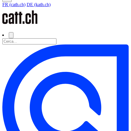
FR (cath.ch)
DE (kath.ch)