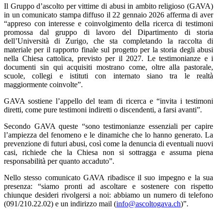
Il Gruppo d’ascolto per vittime di abusi in ambito religioso (GAVA)
in un comunicato stampa diffuso il 22 gennaio 2026 afferma di aver
“appreso con interesse e coinvolgimento della ricerca di testimoni
promossa dal gruppo di lavoro del Dipartimento di storia
dell’Università di Zurigo, che sta completando la raccolta di
materiale per il rapporto finale sul progetto per la storia degli abusi
nella Chiesa cattolica, previsto per il 2027. Le testimonianze e i
documenti sin qui acquisiti mostrano come, oltre alla pastorale,
scuole, collegi e istituti con internato siano tra le realtà
maggiormente coinvolte”.
GAVA sostiene l’appello del team di ricerca e “invita i testimoni
diretti, come pure testimoni indiretti o discendenti, a farsi avanti”.
Secondo GAVA queste “sono testimonianze essenziali per capire
l’ampiezza del fenomeno e le dinamiche che lo hanno generato. La
prevenzione di futuri abusi, così come la denuncia di eventuali nuovi
casi, richiede che la Chiesa non si sottragga e assuma piena
responsabilità per quanto accaduto”.
Nello stesso comunicato GAVA ribadisce il suo impegno e la sua
presenza: “siamo pronti ad ascoltare e sostenere con rispetto
chiunque desideri rivolgersi a noi: abbiamo un numero di telefono
(091/210.22.02) e un indirizzo mail (
info@ascoltogava.ch
)”.