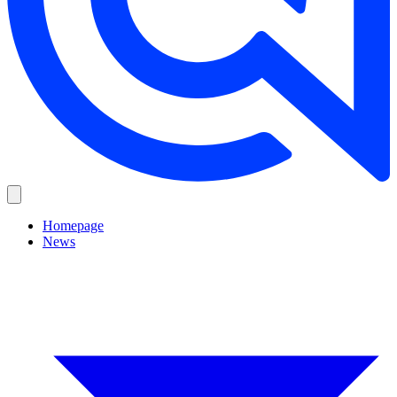
Homepage
News