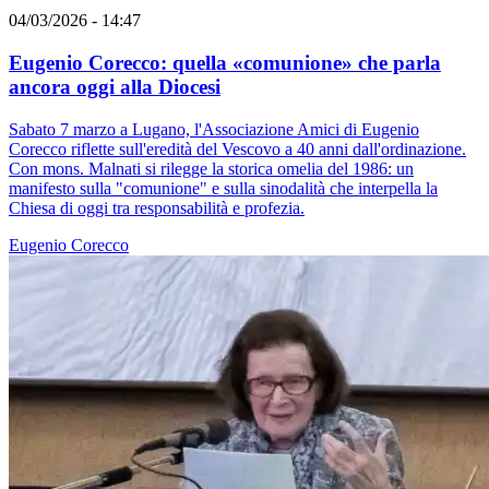
04/03/2026 - 14:47
Eugenio Corecco: quella «comunione» che parla
ancora oggi alla Diocesi
Sabato 7 marzo a Lugano, l'Associazione Amici di Eugenio
Corecco riflette sull'eredità del Vescovo a 40 anni dall'ordinazione.
Con mons. Malnati si rilegge la storica omelia del 1986: un
manifesto sulla "comunione" e sulla sinodalità che interpella la
Chiesa di oggi tra responsabilità e profezia.
Eugenio Corecco