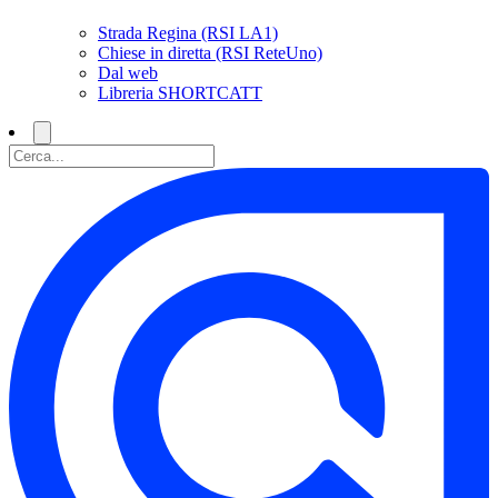
Strada Regina (RSI LA1)
Chiese in diretta (RSI ReteUno)
Dal web
Libreria SHORTCATT