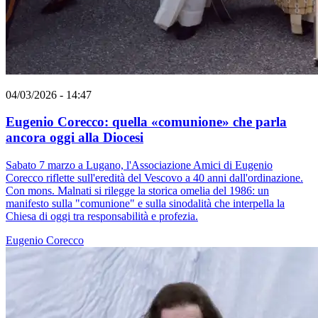
04/03/2026 - 14:47
Eugenio Corecco: quella «comunione» che parla
ancora oggi alla Diocesi
Sabato 7 marzo a Lugano, l'Associazione Amici di Eugenio
Corecco riflette sull'eredità del Vescovo a 40 anni dall'ordinazione.
Con mons. Malnati si rilegge la storica omelia del 1986: un
manifesto sulla "comunione" e sulla sinodalità che interpella la
Chiesa di oggi tra responsabilità e profezia.
Eugenio Corecco