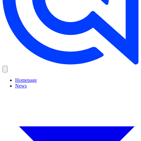
Homepage
News