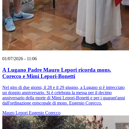
01/07/2026 - 11:06
A Lugano Padre Mauro Lepori ricorda mons.
Corecco e Mimi Lepori-Bonetti
Nel giro di due giorni, il 28 e il 29 giugno, a Lugano si è intrecciato
un doppio anniversario. Si è celebrata la messa per il decimo
anniversario della morte di Mimi Lepori-Bonetti e per i quarant'anni
dall'ordinazione episcopale di mons. Eugenio Corecco.
Mauro Lepori
Eugenio Corecco