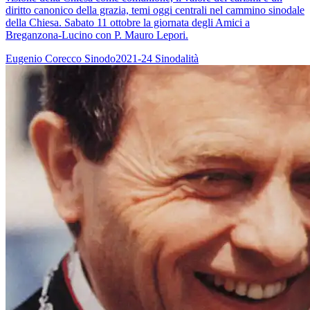
diritto canonico della grazia, temi oggi centrali nel cammino sinodale
della Chiesa. Sabato 11 ottobre la giornata degli Amici a
Breganzona-Lucino con P. Mauro Lepori.
Eugenio Corecco
Sinodo2021-24
Sinodalità