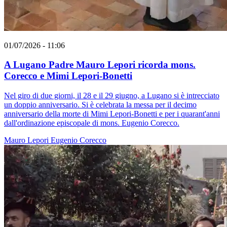
01/07/2026 - 11:06
A Lugano Padre Mauro Lepori ricorda mons.
Corecco e Mimi Lepori-Bonetti
Nel giro di due giorni, il 28 e il 29 giugno, a Lugano si è intrecciato
un doppio anniversario. Si è celebrata la messa per il decimo
anniversario della morte di Mimi Lepori-Bonetti e per i quarant'anni
dall'ordinazione episcopale di mons. Eugenio Corecco.
Mauro Lepori
Eugenio Corecco