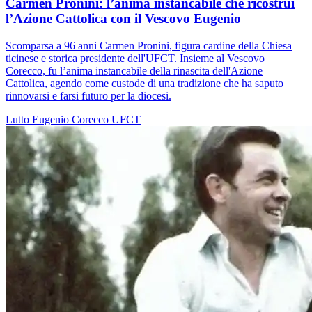
Carmen Pronini: l’anima instancabile che ricostruì
l’Azione Cattolica con il Vescovo Eugenio
Scomparsa a 96 anni Carmen Pronini, figura cardine della Chiesa
ticinese e storica presidente dell'UFCT. Insieme al Vescovo
Corecco, fu l’anima instancabile della rinascita dell'Azione
Cattolica, agendo come custode di una tradizione che ha saputo
rinnovarsi e farsi futuro per la diocesi.
Lutto
Eugenio Corecco
UFCT