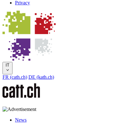
Privacy
IT
FR (cath.ch)
DE (kath.ch)
News