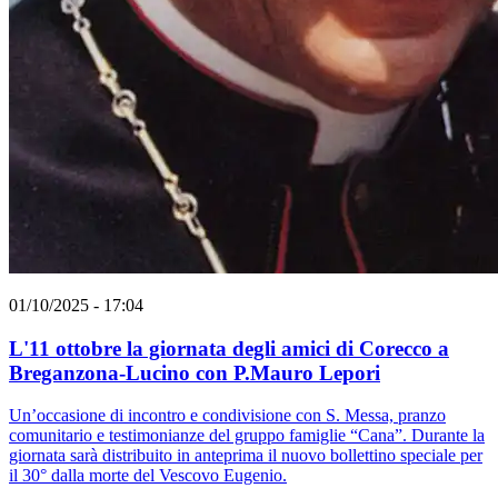
01/10/2025 - 17:04
L'11 ottobre la giornata degli amici di Corecco a
Breganzona-Lucino con P.Mauro Lepori
Un’occasione di incontro e condivisione con S. Messa, pranzo
comunitario e testimonianze del gruppo famiglie “Cana”. Durante la
giornata sarà distribuito in anteprima il nuovo bollettino speciale per
il 30° dalla morte del Vescovo Eugenio.