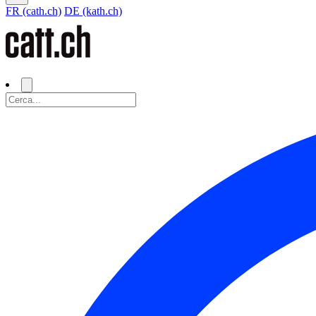
FR (cath.ch)
DE (kath.ch)