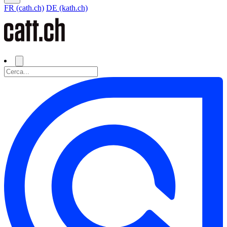
FR (cath.ch)
DE (kath.ch)