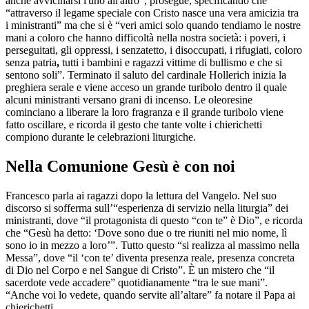
anche avvicinarsi l'uno all'altro”, prosegue, specificando che
“attraverso il legame speciale con Cristo nasce una vera amicizia tra
i ministranti” ma che si è “veri amici solo quando tendiamo le nostre
mani a coloro che hanno difficoltà nella nostra società: i poveri, i
perseguitati, gli oppressi, i senzatetto, i disoccupati, i rifugiati, coloro
senza patria
,
tutti i bambini e ragazzi vittime di bullismo e che si
sentono soli”. Terminato il saluto del cardinale Hollerich inizia la
preghiera serale e viene acceso un grande turibolo dentro il quale
alcuni ministranti versano grani di incenso. Le oleoresine
cominciano a liberare la loro fragranza e il grande turibolo viene
fatto oscillare, e ricorda il gesto che tante volte i chierichetti
compiono durante le celebrazioni liturgiche.
Nella Comunione Gesù è con noi
Francesco parla ai ragazzi dopo la lettura del Vangelo. Nel suo
discorso si sofferma sull’“esperienza di servizio nella liturgia” dei
ministranti, dove “il protagonista di questo “con te” è Dio”, e ricorda
che “Gesù ha detto: ‘Dove sono due o tre riuniti nel mio nome, lì
sono io in mezzo a loro’”. Tutto questo “si realizza al massimo nella
Messa”, dove “il ‘con te’ diventa presenza reale, presenza concreta
di Dio nel Corpo e nel Sangue di Cristo”. È un mistero che “il
sacerdote vede accadere” quotidianamente “tra le sue mani”.
“Anche voi lo vedete, quando servite all’altare” fa notare il Papa ai
chierichetti.