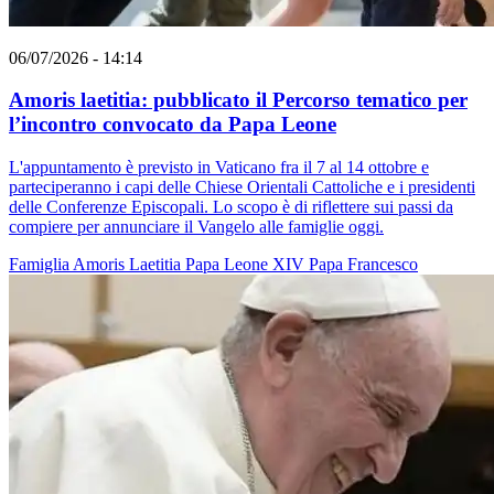
06/07/2026 - 14:14
Amoris laetitia: pubblicato il Percorso tematico per
l’incontro convocato da Papa Leone
L'appuntamento è previsto in Vaticano fra il 7 al 14 ottobre e
parteciperanno i capi delle Chiese Orientali Cattoliche e i presidenti
delle Conferenze Episcopali. Lo scopo è di riflettere sui passi da
compiere per annunciare il Vangelo alle famiglie oggi.
Famiglia
Amoris Laetitia
Papa Leone XIV
Papa Francesco