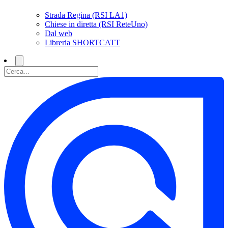
Strada Regina (RSI LA1)
Chiese in diretta (RSI ReteUno)
Dal web
Libreria SHORTCATT