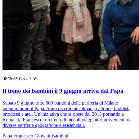
08/06/2018 - 7:55
Il treno dei bambini il 9 giugno arriva dal Papa
Sabato 9 giugno oltre 500 bambini della periferia di Milano
incontreranno il Papa. Sono piccoli musulmani, cattolici, buddisti,
ortodossi e atei. Un'iniziativa che si ripete dal 2013 portando a
Roma, da Francesco, un treno di piccoli viaggiatori provenienti da
diverse periferie geografiche e esistenziali.
Papa Francesco
Giovani
Bambini