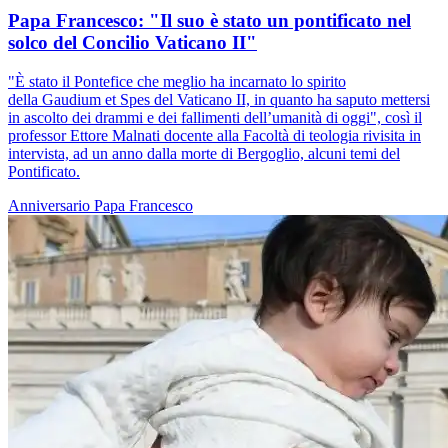
Papa Francesco: "Il suo è stato un pontificato nel
solco del Concilio Vaticano II"
"È stato il Pontefice che meglio ha incarnato lo spirito
della Gaudium et Spes del Vaticano II, in quanto ha saputo mettersi
in ascolto dei drammi e dei fallimenti dell’umanità di oggi", così il
professor Ettore Malnati docente alla Facoltà di teologia rivisita in
intervista, ad un anno dalla morte di Bergoglio, alcuni temi del
Pontificato.
Anniversario
Papa Francesco