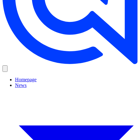
Homepage
News