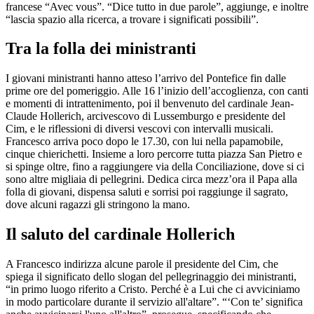
francese “Avec vous”. “Dice tutto in due parole”, aggiunge, e inoltre
“lascia spazio alla ricerca, a trovare i significati possibili”.
Tra la folla dei ministranti
I giovani ministranti hanno atteso l’arrivo del Pontefice fin dalle
prime ore del pomeriggio. Alle 16 l’inizio dell’accoglienza, con canti
e momenti di intrattenimento, poi il benvenuto del cardinale Jean-
Claude Hollerich, arcivescovo di Lussemburgo e presidente del
Cim, e le riflessioni di diversi vescovi con intervalli musicali.
Francesco arriva poco dopo le 17.30, con lui nella papamobile,
cinque chierichetti. Insieme a loro percorre tutta piazza San Pietro e
si spinge oltre, fino a raggiungere via della Conciliazione, dove si ci
sono altre migliaia di pellegrini. Dedica circa mezz’ora il Papa alla
folla di giovani, dispensa saluti e sorrisi poi raggiunge il sagrato,
dove alcuni ragazzi gli stringono la mano.
Il saluto del cardinale Hollerich
A Francesco indirizza alcune parole il presidente del Cim, che
spiega il significato dello slogan del pellegrinaggio dei ministranti,
“in primo luogo riferito a Cristo. Perché è a Lui che ci avviciniamo
in modo particolare durante il servizio all'altare”. “‘Con te’ significa