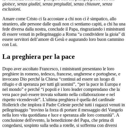
gioisce, senza giudizi, senza pregiudizi, senza chiusure, senza
esclusioni.
Amare come Cristo ci fa accostare a chi non ci è simpatico, allo
straniero, alle persone dalle quali non ci sentiamo capiti, a chi ha una
fede diversa dalla nostra, conclude il Papa, ringraziando i ministranti
di essere venuti in pellegrinaggio a Roma “a condividere la gioia” di
essere servitori dell’amore di Gesù e augurando loro buon cammino
con Lui.
La preghiera per la pace
Dopo aver ascoltato Francesco, i ministranti presentano le loro
preghiere in romeno, tedesco, francese, ungherese e portoghese, e
invocano Dio perché la Chiesa “continui ad essere un luogo di
rifugio e di speranza per tutti gli uomini”, “per la pace in Europa e
nel mondo” e perché “i popoli e i loro leader comprendano che la
vera pace può essere trovata soltanto nella collaborazione e nel
rispetto vicendevole”. L'ultima preghiera è quella del cardinale
Hollerich che implora il Padre Celeste perchè tutti i ragazzi venuti in
pellegrinaggio "trovino la forza di portare il messaggio del Vangelo
nella loro vita quotidiana e luce e speranza alle loro comunità". A
conclusione dell'evento, la benedizione del Papa, che prima di
congedarsi, sospinto sulla sedia a rotelle, si sofferma con diversi