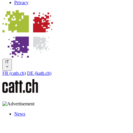
Privacy
IT
FR (cath.ch)
DE (kath.ch)
News