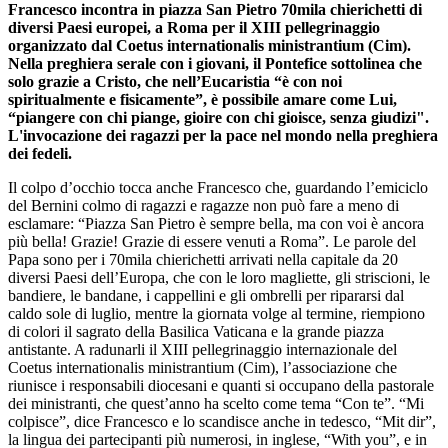
Francesco incontra in piazza San Pietro 70mila chierichetti di
diversi Paesi europei, a Roma per il XIII pellegrinaggio
organizzato dal Coetus internationalis ministrantium (Cim).
Nella preghiera serale con i giovani, il Pontefice sottolinea che
solo grazie a Cristo, che nell’Eucaristia “è con noi
spiritualmente e fisicamente”, è possibile amare come Lui,
“piangere con chi piange, gioire con chi gioisce, senza giudizi".
L'invocazione dei ragazzi per la pace nel mondo nella preghiera
dei fedeli.
Il colpo d’occhio tocca anche Francesco che, guardando l’emiciclo
del Bernini colmo di ragazzi e ragazze non può fare a meno di
esclamare: “Piazza San Pietro è sempre bella, ma con voi è ancora
più bella! Grazie! Grazie di essere venuti a Roma”. Le parole del
Papa sono per i 70mila chierichetti arrivati nella capitale da 20
diversi Paesi dell’Europa, che con le loro magliette, gli striscioni, le
bandiere, le bandane, i cappellini e gli ombrelli per ripararsi dal
caldo sole di luglio, mentre la giornata volge al termine, riempiono
di colori il sagrato della Basilica Vaticana e la grande piazza
antistante. A radunarli il XIII pellegrinaggio internazionale del
Coetus internationalis ministrantium (Cim), l’associazione che
riunisce i responsabili diocesani e quanti si occupano della pastorale
dei ministranti, che quest’anno ha scelto come tema “Con te”. “Mi
colpisce”, dice Francesco e lo scandisce anche in tedesco, “Mit dir”,
la lingua dei partecipanti più numerosi, in inglese, “With you”, e in