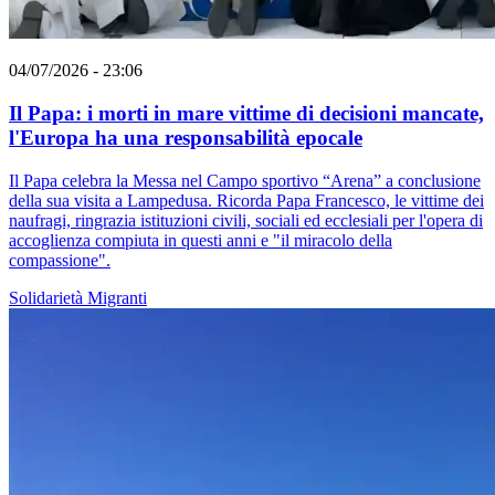
04/07/2026 - 23:06
Il Papa: i morti in mare vittime di decisioni mancate,
l'Europa ha una responsabilità epocale
Il Papa celebra la Messa nel Campo sportivo “Arena” a conclusione
della sua visita a Lampedusa. Ricorda Papa Francesco, le vittime dei
naufragi, ringrazia istituzioni civili, sociali ed ecclesiali per l'opera di
accoglienza compiuta in questi anni e "il miracolo della
compassione".
Solidarietà
Migranti