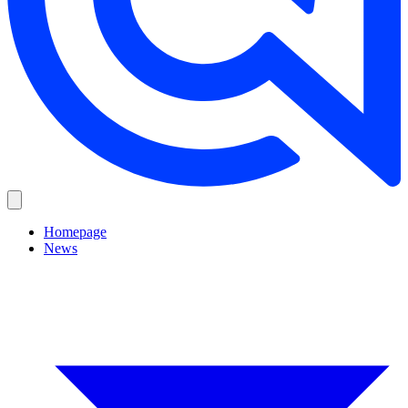
Homepage
News