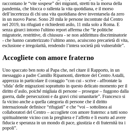
raccontano le “vite sospese” dei migranti, stretti tra la morsa della
pandemia, che blocca o rallenta la vita quotidiana, e il morso
dell’incertezza di chi una vita quotidiana deve inventarsela da zero
in un nuovo Paese. Sono 20 mila le persone incontrate dal Centro
nel 2019, tra rifugiati e richiedenti asilo, 11 mila solo a Roma. E
senza girarci intorno l'ultimo report afferma che “le politiche
migratorie, restrittive, di chiusura - se non addirittura discriminatorie
- che hanno caratterizzato l’ultimo anno, acuiscono precarietà di vita,
esclusione e irregolarità, rendendo l’intera società più vulnerabile”.
Accogliete con amore fraterno
Uno spaccato ben noto al Papa che, nel citare il Rapporto, in un
messaggio a padre Camillo Ripamonti, direttore del Centro Astalli,
apprezza in particolare il coraggio “con cui - scrive - affrontate la
‘sfida’ delle migrazioni soprattutto in questo delicato momento per il
diritto d’asilo, poiché migliaia di persone – prosegue – fuggono dalla
guerra, dalle persecuzioni e da gravi crisi umanitarie”. Francesco si
fa vicino anche a quella categoria di persone che il diritto
internazionale definisce “rifugiati” e che “voi – sottolinea ai
collaboratori del Centro – accogliete con amore fraterno: a tutti sono
spiritualmente vicino con la preghiera e l’affetto e li esorto ad avere
fiducia e speranza in un mondo di pace, giustizia e di fraternità tra i
popoli”.