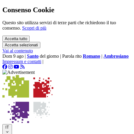
Consenso Cookie
Questo sito utilizza servizi di terze parti che richiedono il tuo
consenso.
Scopri di più
Accetta tutto
Accetta selezionati
Vai al contenuto
Dom 9 ago
|
Santo
del giorno
|
Parola rito
Romano
|
Ambrosiano
Impressum e contatti
|
IT