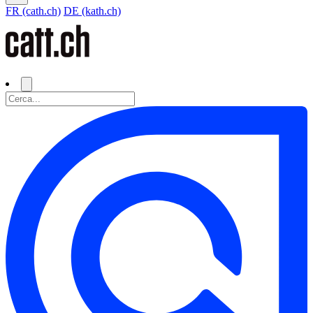
FR (cath.ch)
DE (kath.ch)