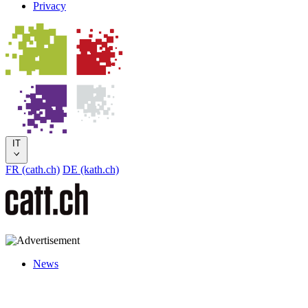
Privacy
IT
FR (cath.ch)
DE (kath.ch)
News