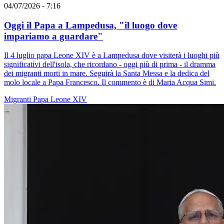
04/07/2026 - 7:16
Oggi il Papa a Lampedusa, "il luogo dove
impariamo a guardare"
Il 4 luglio papa Leone XIV è a Lampedusa dove visiterà i luoghi più
significativi dell'isola, che ricordano - oggi più di prima - il dramma
dei migranti morti in mare. Seguirà la Santa Messa e la dedica del
molo locale a Papa Francesco. Il commento è di Maria Acqua Simi.
Migranti
Papa Leone XIV