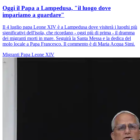
Oggi il Papa a Lampedusa, "il luogo dove
impariamo a guardare"
Il 4 luglio papa Leone XIV è a Lampedusa dove visiterà i luoghi più
significativi dell'isola, che ricordano - oggi più di prima - il dramma
dei migranti morti in mare. Seguirà la Santa Messa e la dedica del
molo locale a Papa Francesco. Il commento è di Maria Acqua Simi.
Migranti
Papa Leone XIV