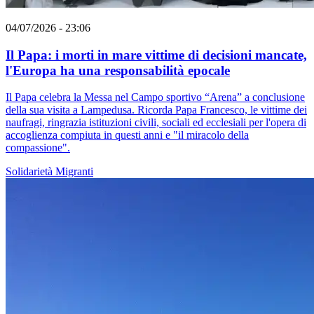
04/07/2026 - 23:06
Il Papa: i morti in mare vittime di decisioni mancate,
l'Europa ha una responsabilità epocale
Il Papa celebra la Messa nel Campo sportivo “Arena” a conclusione
della sua visita a Lampedusa. Ricorda Papa Francesco, le vittime dei
naufragi, ringrazia istituzioni civili, sociali ed ecclesiali per l'opera di
accoglienza compiuta in questi anni e "il miracolo della
compassione".
Solidarietà
Migranti