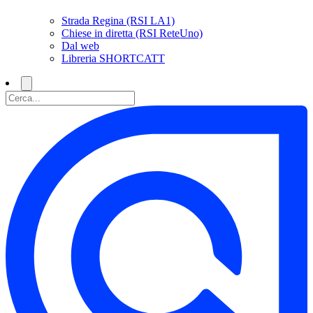
Strada Regina (RSI LA1)
Chiese in diretta (RSI ReteUno)
Dal web
Libreria SHORTCATT