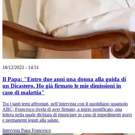
18/12/2022 - 14:51
Il Papa: "Entro due anni una donna alla guida di
un Dicastero. Ho già firmato le mie dimissioni in
caso di malattia"
Tra i tanti temi affrontati, nell’intervista con il quotidiano spagnolo
ABC, Francesco rivela di aver firmato, a inizio pontificato, una
lettera nella quale dichiara di rinunciare in caso di impedimenti gravi
e permanenti legati alla salute.
Intervista
Papa Francesco