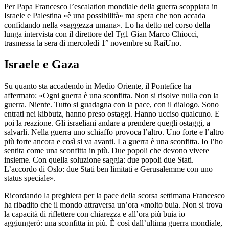
Per Papa Francesco l’escalation mondiale della guerra scoppiata in
Israele e Palestina «è una possibilità» ma spera che non accada
confidando nella «saggezza umana». Lo ha detto nel corso della
lunga intervista con il direttore del Tg1 Gian Marco Chiocci,
trasmessa la sera di mercoledì 1° novembre su RaiUno.
Israele e Gaza
Su quanto sta accadendo in Medio Oriente, il Pontefice ha
affermato: «Ogni guerra è una sconfitta. Non si risolve nulla con la
guerra. Niente. Tutto si guadagna con la pace, con il dialogo. Sono
entrati nei kibbutz, hanno preso ostaggi. Hanno ucciso qualcuno. E
poi la reazione. Gli israeliani andare a prendere quegli ostaggi, a
salvarli. Nella guerra uno schiaffo provoca l’altro. Uno forte e l’altro
più forte ancora e così si va avanti. La guerra è una sconfitta. Io l’ho
sentita come una sconfitta in più. Due popoli che devono vivere
insieme. Con quella soluzione saggia: due popoli due Stati.
L’accordo di Oslo: due Stati ben limitati e Gerusalemme con uno
status speciale».
Ricordando la preghiera per la pace della scorsa settimana Francesco
ha ribadito che il mondo attraversa un’ora «molto buia. Non si trova
la capacità di riflettere con chiarezza e all’ora più buia io
aggiungerò: una sconfitta in più. È così dall’ultima guerra mondiale,