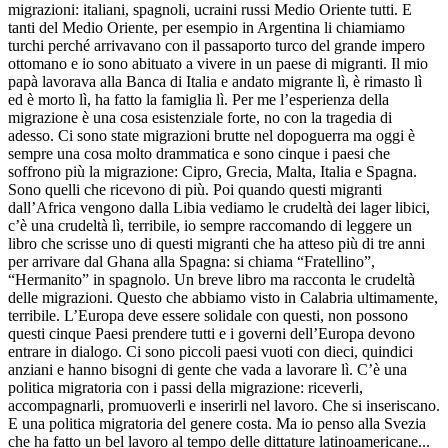
migrazioni: italiani, spagnoli, ucraini russi Medio Oriente tutti. E
tanti del Medio Oriente, per esempio in Argentina li chiamiamo
turchi perché arrivavano con il passaporto turco del grande impero
ottomano e io sono abituato a vivere in un paese di migranti. Il mio
papà lavorava alla Banca di Italia e andato migrante lì, è rimasto lì
ed è morto lì, ha fatto la famiglia lì. Per me l’esperienza della
migrazione è una cosa esistenziale forte, no con la tragedia di
adesso. Ci sono state migrazioni brutte nel dopoguerra ma oggi è
sempre una cosa molto drammatica e sono cinque i paesi che
soffrono più la migrazione: Cipro, Grecia, Malta, Italia e Spagna.
Sono quelli che ricevono di più. Poi quando questi migranti
dall’Africa vengono dalla Libia vediamo le crudeltà dei lager libici,
c’è una crudeltà lì, terribile, io sempre raccomando di leggere un
libro che scrisse uno di questi migranti che ha atteso più di tre anni
per arrivare dal Ghana alla Spagna: si chiama “Fratellino”,
“Hermanito” in spagnolo. Un breve libro ma racconta le crudeltà
delle migrazioni. Questo che abbiamo visto in Calabria ultimamente,
terribile. L’Europa deve essere solidale con questi, non possono
questi cinque Paesi prendere tutti e i governi dell’Europa devono
entrare in dialogo. Ci sono piccoli paesi vuoti con dieci, quindici
anziani e hanno bisogni di gente che vada a lavorare lì. C’è una
politica migratoria con i passi della migrazione: riceverli,
accompagnarli, promuoverli e inserirli nel lavoro. Che si inseriscano.
E una politica migratoria del genere costa. Ma io penso alla Svezia
che ha fatto un bel lavoro al tempo delle dittature latinoamericane...