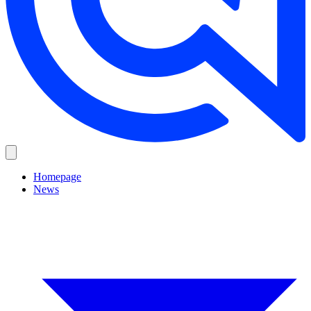
Homepage
News