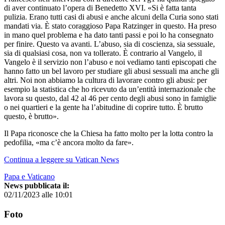
di aver continuato l’opera di Benedetto XVI. «Si è fatta tanta
pulizia. Erano tutti casi di abusi e anche alcuni della Curia sono stati
mandati via. È stato coraggioso Papa Ratzinger in questo. Ha preso
in mano quel problema e ha dato tanti passi e poi lo ha consegnato
per finire. Questo va avanti. L’abuso, sia di coscienza, sia sessuale,
sia di qualsiasi cosa, non va tollerato. È contrario al Vangelo, il
Vangelo è il servizio non l’abuso e noi vediamo tanti episcopati che
hanno fatto un bel lavoro per studiare gli abusi sessuali ma anche gli
altri. Noi non abbiamo la cultura di lavorare contro gli abusi: per
esempio la statistica che ho ricevuto da un’entità internazionale che
lavora su questo, dal 42 al 46 per cento degli abusi sono in famiglie
o nei quartieri e la gente ha l’abitudine di coprire tutto. È brutto
questo, è brutto».
Il Papa riconosce che la Chiesa ha fatto molto per la lotta contro la
pedofilia, «ma c’è ancora molto da fare».
Continua a leggere su Vatican News
Papa e Vaticano
News pubblicata il:
02/11/2023 alle 10:01
Foto