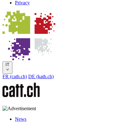
Privacy
IT
FR (cath.ch)
DE (kath.ch)
News