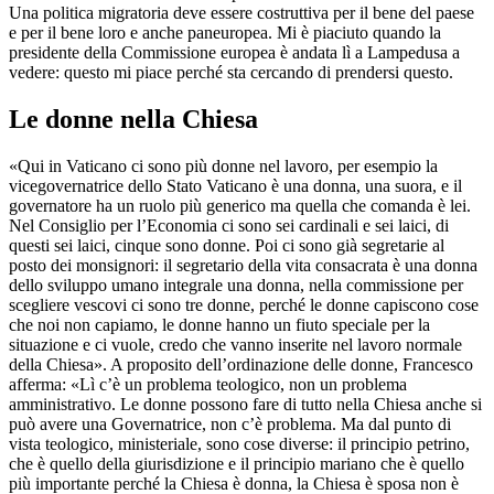
Una politica migratoria deve essere costruttiva per il bene del paese
e per il bene loro e anche paneuropea. Mi è piaciuto quando la
presidente della Commissione europea è andata lì a Lampedusa a
vedere: questo mi piace perché sta cercando di prendersi questo.
Le donne nella Chiesa
«Qui in Vaticano ci sono più donne nel lavoro, per esempio la
vicegovernatrice dello Stato Vaticano è una donna, una suora, e il
governatore ha un ruolo più generico ma quella che comanda è lei.
Nel Consiglio per l’Economia ci sono sei cardinali e sei laici, di
questi sei laici, cinque sono donne. Poi ci sono già segretarie al
posto dei monsignori: il segretario della vita consacrata è una donna
dello sviluppo umano integrale una donna, nella commissione per
scegliere vescovi ci sono tre donne, perché le donne capiscono cose
che noi non capiamo, le donne hanno un fiuto speciale per la
situazione e ci vuole, credo che vanno inserite nel lavoro normale
della Chiesa». A proposito dell’ordinazione delle donne, Francesco
afferma: «Lì c’è un problema teologico, non un problema
amministrativo. Le donne possono fare di tutto nella Chiesa anche si
può avere una Governatrice, non c’è problema. Ma dal punto di
vista teologico, ministeriale, sono cose diverse: il principio petrino,
che è quello della giurisdizione e il principio mariano che è quello
più importante perché la Chiesa è donna, la Chiesa è sposa non è