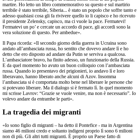
martire. Ho letto un libro commemorativo su questo e sul martirio
terribile è stato terribile, Siberia... è stato un popolo che soffre tanto e
adesso qualsiasi cosa gli fa rivivere quello io li capisco e ho ricevuto
il presidente Zelensky, capisco, ma ci vuole la pace. Fermatevi!
Fermatevi un po’ e cercate un accordo di pace, gli accordi sono la
vera soluzione di questo. Per ambedue».
Il Papa ricorda: «Il secondo giorno della guerra in Ucraina sono
andato all’ambasciata russa, ho sentito che dovevo andare lì e ho
detto che ero disposto ad andare da Putin se serviva a qualcosa.
L’ambasciatore bravo, ha finito adesso, un funzionario della Russia.
E da quel momento ho avuto un buon colloquio con l’ambasciata
russa. Quando io presentavo dei prigionieri, io andavo lì e loro
liberavano, hanno liberato anche alcuni di Azov. Insomma
l’ambasciata si è comportata molto bene nel liberare le persone che
si potevano liberare. Ma il dialogo si è fermato lì. In quel momento
mi scrisse Lavrov: “Grazie se vuole venire, ma non è necessario”. Io
volevo andare da entrambe le parti».
La tragedia dei migranti
«Io sono figlio di migranti – ha detto il Pontefice - ma in Argentina
siamo 46 milioni credo e soltanto indigeni proprio lì sono 6 milioni
non di più. Gli altri tutti migranti. È proprio un Paese fatto di