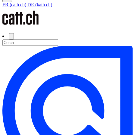
FR (cath.ch)
DE (kath.ch)