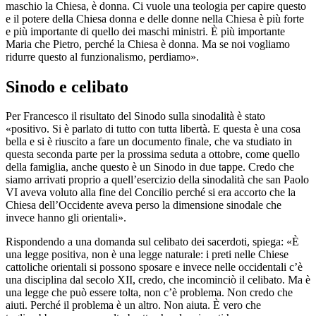
maschio la Chiesa, è donna. Ci vuole una teologia per capire questo
e il potere della Chiesa donna e delle donne nella Chiesa è più forte
e più importante di quello dei maschi ministri. È più importante
Maria che Pietro, perché la Chiesa è donna. Ma se noi vogliamo
ridurre questo al funzionalismo, perdiamo».
Sinodo e celibato
Per Francesco il risultato del Sinodo sulla sinodalità è stato
«positivo. Si è parlato di tutto con tutta libertà. E questa è una cosa
bella e si è riuscito a fare un documento finale, che va studiato in
questa seconda parte per la prossima seduta a ottobre, come quello
della famiglia, anche questo è un Sinodo in due tappe. Credo che
siamo arrivati proprio a quell’esercizio della sinodalità che san Paolo
VI aveva voluto alla fine del Concilio perché si era accorto che la
Chiesa dell’Occidente aveva perso la dimensione sinodale che
invece hanno gli orientali».
Rispondendo a una domanda sul celibato dei sacerdoti, spiega: «È
una legge positiva, non è una legge naturale: i preti nelle Chiese
cattoliche orientali si possono sposare e invece nelle occidentali c’è
una disciplina dal secolo XII, credo, che incominciò il celibato. Ma è
una legge che può essere tolta, non c’è problema. Non credo che
aiuti. Perché il problema è un altro. Non aiuta. È vero che