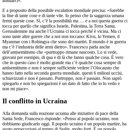
abituarci».
E a proposito della possibile escalation mondiale precisa: «Sarebbe
la fine di tante cose e di tante vite. Io penso che la saggezza umana
fermi queste cose. Sì, c’è la possibilità ma … e a noi questa guerra ci
tocca per quello che significa Israele, Palestina, la Terra Santa,
Gerusalemme ma anche l’Ucraina ci tocca perché è vicina. Ma ci
sono tante altre guerre che a noi non toccano: Kivu, lo Yemen, il
Myanmar con i Rohingya che sono dei martiri. Il mondo è in guerra
ma c’è l’industria delle armi dietro». Francesco parla anche
dell’antisemitismo che «purtroppo rimane nascosto. Lo si vede,
giovani per esempio, di qua e di là che fanno qualche cosa. È vero
che in questo caso è molto grande ma c’è qualche cosa sempre di
antisemitismo e non è sempre sufficiente vedere l’Olocausto che
hanno fatto nella seconda guerra mondiale, questi 6 milioni uccisi,
schiavizzati e non è passato. Purtroppo, non è passato. Non saprò
spiegarlo e non ho spiegazioni è un dato di fatto che io lo vedo e
non mi piace».
Il conflitto in Ucraina
Alla domanda sulla reazione ucraina alle iniziative di pace della
Santa Sede, Francesco risponde: «Penso al popolo ucraino, non
dobbiamo giudicarlo oggi. Il popolo ucraino è un popolo martire, ha
avuto persecuzioni al tempo di Stalin, molto forti. È un popolo