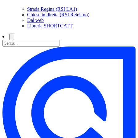
Strada Regina (RSI LA1)
Chiese in diretta (RSI ReteUno)
Dal web
Libreria SHORTCATT