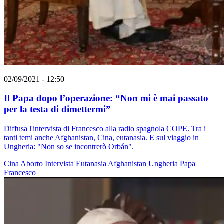
02/09/2021 - 12:50
Il Papa dopo l’operazione: “Non mi è mai passato
per la testa di dimettermi”
Diffusa l'intervista di Francesco alla radio spagnola COPE. Tra i
tanti temi anche Afghanistan, Cina, eutanasia. E sul viaggio in
Ungheria: "Non so se incontrerò Orbán".
Cina
Aborto
Intervista
Eutanasia
Afghanistan
Ungheria
Papa
Francesco