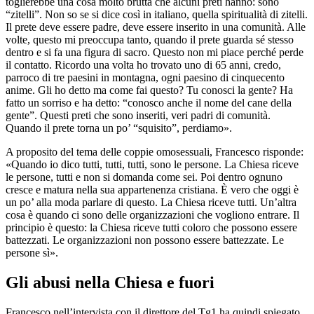
toglierebbe una cosa molto brutta che alcuni preti hanno: sono
“zitelli”. Non so se si dice così in italiano, quella spiritualità di zitelli.
Il prete deve essere padre, deve essere inserito in una comunità. Alle
volte, questo mi preoccupa tanto, quando il prete guarda sé stesso
dentro e si fa una figura di sacro. Questo non mi piace perché perde
il contatto. Ricordo una volta ho trovato uno di 65 anni, credo,
parroco di tre paesini in montagna, ogni paesino di cinquecento
anime. Gli ho detto ma come fai questo? Tu conosci la gente? Ha
fatto un sorriso e ha detto: “conosco anche il nome del cane della
gente”. Questi preti che sono inseriti, veri padri di comunità.
Quando il prete torna un po’ “squisito”, perdiamo».
A proposito del tema delle coppie omosessuali, Francesco risponde:
«Quando io dico tutti, tutti, tutti, sono le persone. La Chiesa riceve
le persone, tutti e non si domanda come sei. Poi dentro ognuno
cresce e matura nella sua appartenenza cristiana. È vero che oggi è
un po’ alla moda parlare di questo. La Chiesa riceve tutti. Un’altra
cosa è quando ci sono delle organizzazioni che vogliono entrare. Il
principio è questo: la Chiesa riceve tutti coloro che possono essere
battezzati. Le organizzazioni non possono essere battezzate. Le
persone sì».
Gli abusi nella Chiesa e fuori
Francesco nell’intervista con il direttore del Tg1 ha quindi spiegato