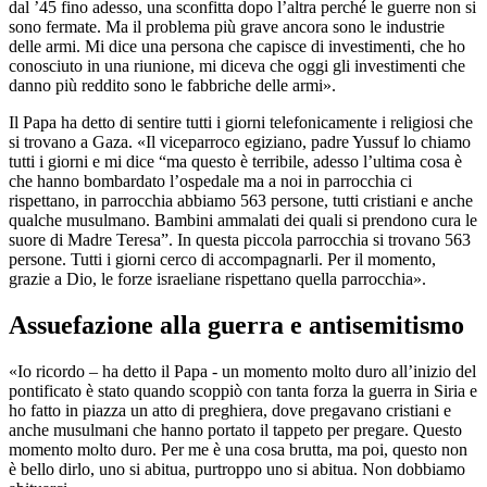
dal ’45 fino adesso, una sconfitta dopo l’altra perché le guerre non si
sono fermate. Ma il problema più grave ancora sono le industrie
delle armi. Mi dice una persona che capisce di investimenti, che ho
conosciuto in una riunione, mi diceva che oggi gli investimenti che
danno più reddito sono le fabbriche delle armi».
Il Papa ha detto di sentire tutti i giorni telefonicamente i religiosi che
si trovano a Gaza. «Il viceparroco egiziano, padre Yussuf lo chiamo
tutti i giorni e mi dice “ma questo è terribile, adesso l’ultima cosa è
che hanno bombardato l’ospedale ma a noi in parrocchia ci
rispettano, in parrocchia abbiamo 563 persone, tutti cristiani e anche
qualche musulmano. Bambini ammalati dei quali si prendono cura le
suore di Madre Teresa”. In questa piccola parrocchia si trovano 563
persone. Tutti i giorni cerco di accompagnarli. Per il momento,
grazie a Dio, le forze israeliane rispettano quella parrocchia».
Assuefazione alla guerra e antisemitismo
«Io ricordo – ha detto il Papa - un momento molto duro all’inizio del
pontificato è stato quando scoppiò con tanta forza la guerra in Siria e
ho fatto in piazza un atto di preghiera, dove pregavano cristiani e
anche musulmani che hanno portato il tappeto per pregare. Questo
momento molto duro. Per me è una cosa brutta, ma poi, questo non
è bello dirlo, uno si abitua, purtroppo uno si abitua. Non dobbiamo