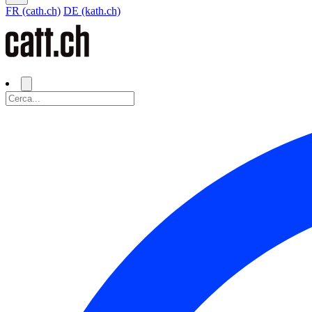
FR (cath.ch)
DE (kath.ch)