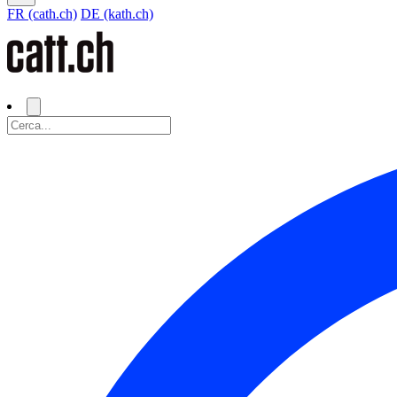
FR (cath.ch)
DE (kath.ch)