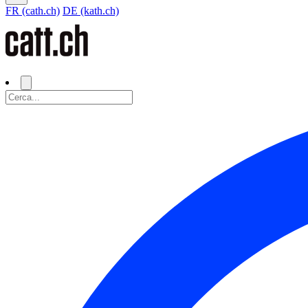
FR (cath.ch)
DE (kath.ch)