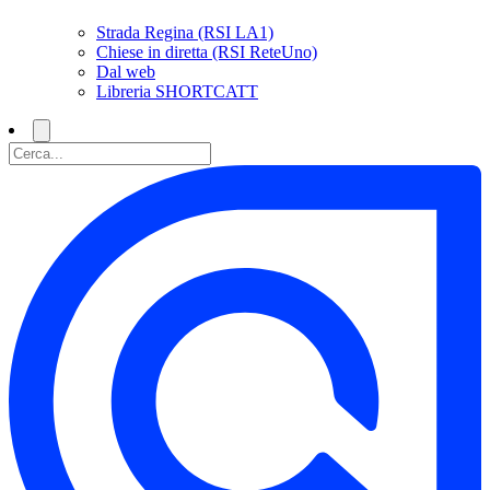
Strada Regina (RSI LA1)
Chiese in diretta (RSI ReteUno)
Dal web
Libreria SHORTCATT