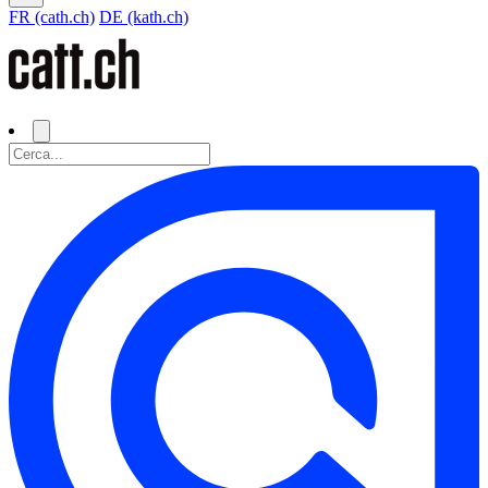
FR (cath.ch)
DE (kath.ch)