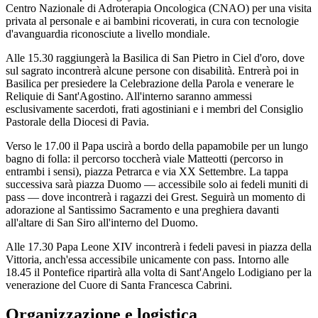
Centro Nazionale di Adroterapia Oncologica (CNAO) per una visita
privata al personale e ai bambini ricoverati, in cura con tecnologie
d'avanguardia riconosciute a livello mondiale.
Alle 15.30 raggiungerà la Basilica di San Pietro in Ciel d'oro, dove
sul sagrato incontrerà alcune persone con disabilità. Entrerà poi in
Basilica per presiedere la Celebrazione della Parola e venerare le
Reliquie di Sant'Agostino. All'interno saranno ammessi
esclusivamente sacerdoti, frati agostiniani e i membri del Consiglio
Pastorale della Diocesi di Pavia.
Verso le 17.00 il Papa uscirà a bordo della papamobile per un lungo
bagno di folla: il percorso toccherà viale Matteotti (percorso in
entrambi i sensi), piazza Petrarca e via XX Settembre. La tappa
successiva sarà piazza Duomo — accessibile solo ai fedeli muniti di
pass — dove incontrerà i ragazzi dei Grest. Seguirà un momento di
adorazione al Santissimo Sacramento e una preghiera davanti
all'altare di San Siro all'interno del Duomo.
Alle 17.30 Papa Leone XIV incontrerà i fedeli pavesi in piazza della
Vittoria, anch'essa accessibile unicamente con pass. Intorno alle
18.45 il Pontefice ripartirà alla volta di Sant'Angelo Lodigiano per la
venerazione del Cuore di Santa Francesca Cabrini.
Organizzazione e logistica