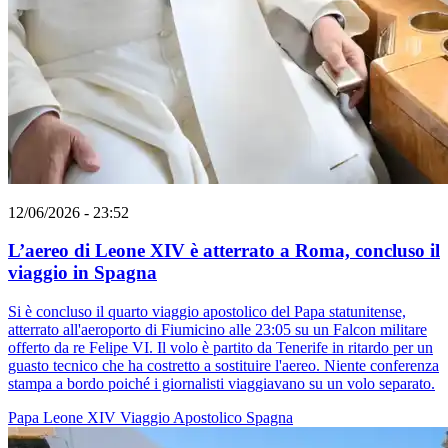
12/06/2026 - 23:52
L’aereo di Leone XIV è atterrato a Roma, concluso il
viaggio in Spagna
Si è concluso il quarto viaggio apostolico del Papa statunitense,
atterrato all'aeroporto di Fiumicino alle 23:05 su un Falcon militare
offerto da re Felipe VI. Il volo è partito da Tenerife in ritardo per un
guasto tecnico che ha costretto a sostituire l'aereo. Niente conferenza
stampa a bordo poiché i giornalisti viaggiavano su un volo separato.
Papa Leone XIV
Viaggio Apostolico
Spagna