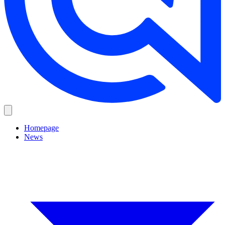
Homepage
News