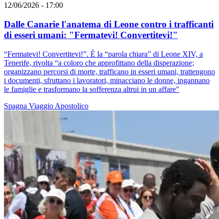
12/06/2026 - 17:00
Dalle Canarie l'anatema di Leone contro i trafficanti
di esseri umani: "Fermatevi! Convertitevi!"
“Fermatevi! Convertitevi!”. È la “parola chiara” di Leone XIV, a
Tenerife, rivolta “a coloro che approfittano della disperazione;
organizzano percorsi di morte, trafficano in esseri umani, trattengono
i documenti, sfruttano i lavoratori, minacciano le donne, ingannano
le famiglie e trasformano la sofferenza altrui in un affare"
Spagna
Viaggio Apostolico