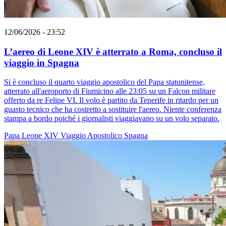
12/06/2026 - 23:52
L’aereo di Leone XIV è atterrato a Roma, concluso il
viaggio in Spagna
Si è concluso il quarto viaggio apostolico del Papa statunitense,
atterrato all'aeroporto di Fiumicino alle 23:05 su un Falcon militare
offerto da re Felipe VI. Il volo è partito da Tenerife in ritardo per un
guasto tecnico che ha costretto a sostituire l'aereo. Niente conferenza
stampa a bordo poiché i giornalisti viaggiavano su un volo separato.
Papa Leone XIV
Viaggio Apostolico
Spagna