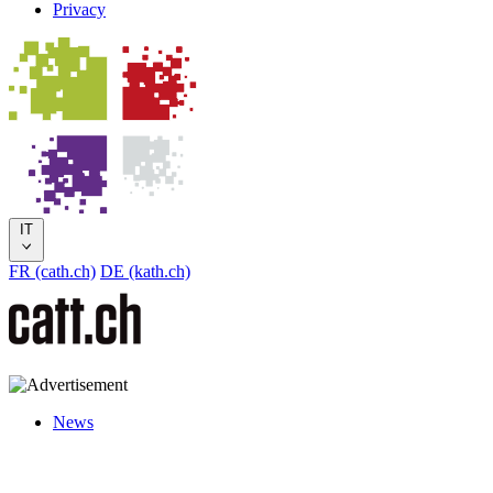
Privacy
IT
FR (cath.ch)
DE (kath.ch)
News