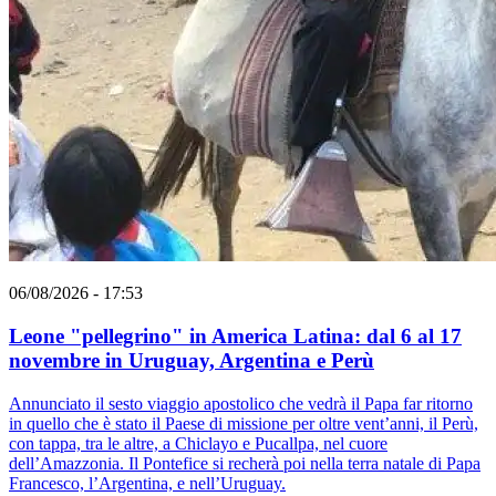
06/08/2026 - 17:53
Leone "pellegrino" in America Latina: dal 6 al 17
novembre in Uruguay, Argentina e Perù
Annunciato il sesto viaggio apostolico che vedrà il Papa far ritorno
in quello che è stato il Paese di missione per oltre vent’anni, il Perù,
con tappa, tra le altre, a Chiclayo e Pucallpa, nel cuore
dell’Amazzonia. Il Pontefice si recherà poi nella terra natale di Papa
Francesco, l’Argentina, e nell’Uruguay.