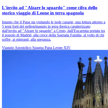
L'invito ad "Alzare lo sguardo" come cifra dello
storico viaggio di Leone in terra spagnola
Intanto che il Papa sta visitando le isole canarie, una lettura attorno a
5 temi forti del pellegrinaggio in terra iberica caratterizzato
dall'invito ad "Alzare lo sguardo" a Cristo, dall'Eucaristia portata tra
il popolo di Madrid, alla croce della Sagrada Familia, al volto di chi
soffre, ai migranti, alla speranza.
Viaggio Apostolico
Spagna
Papa Leone XIV