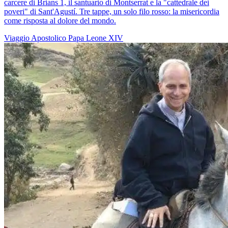
carcere di Brians 1, il santuario di Montserrat e la "cattedrale dei
poveri" di Sant'Agustí. Tre tappe, un solo filo rosso: la misericordia
come risposta al dolore del mondo.
Viaggio Apostolico
Papa Leone XIV