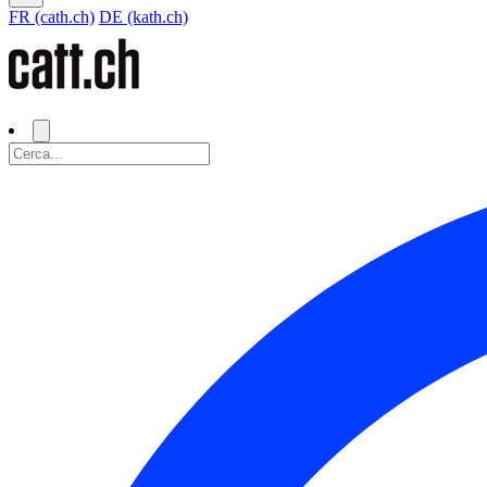
FR (cath.ch)
DE (kath.ch)