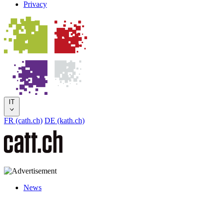
Privacy
IT
FR (cath.ch)
DE (kath.ch)
News