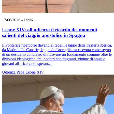
17/06/2026 - 14:46
Leone XIV: all'udienza il ricordo dei momenti
salienti del viaggio apostolico in Spagna
Il Pontefice ripercorre davanti ai fedeli le tappe della trasferta iberica,
da Madrid alle Canarie, leggendo l'accoglienza ricevuta come segno
di un desiderio condiviso di ritrovare un fondamento comune oltre le
divisioni ideologiche, tra incontri con migranti, vittime di abusi e
giovani alla ricerca di speranza.
Udienza
Papa Leone XIV