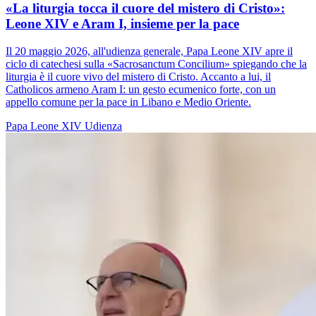
«La liturgia tocca il cuore del mistero di Cristo»:
Leone XIV e Aram I, insieme per la pace
Il 20 maggio 2026, all'udienza generale, Papa Leone XIV apre il
ciclo di catechesi sulla «Sacrosanctum Concilium» spiegando che la
liturgia è il cuore vivo del mistero di Cristo. Accanto a lui, il
Catholicos armeno Aram I: un gesto ecumenico forte, con un
appello comune per la pace in Libano e Medio Oriente.
Papa Leone XIV
Udienza