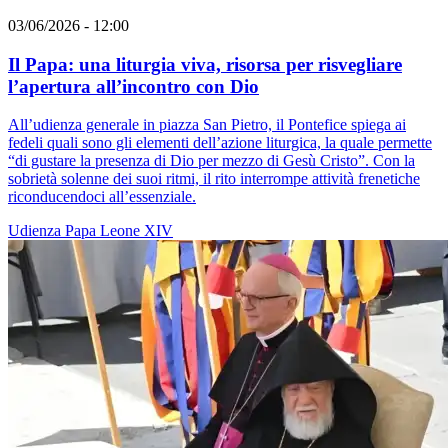
03/06/2026 - 12:00
Il Papa: una liturgia viva, risorsa per risvegliare
l’apertura all’incontro con Dio
All’udienza generale in piazza San Pietro, il Pontefice spiega ai
fedeli quali sono gli elementi dell’azione liturgica, la quale permette
“di gustare la presenza di Dio per mezzo di Gesù Cristo”. Con la
sobrietà solenne dei suoi ritmi, il rito interrompe attività frenetiche
riconducendoci all’essenziale.
Udienza
Papa Leone XIV