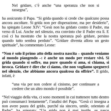
Nel gridare, c’è anche “una speranza che non si
rassegna”,
ha assicurato il Papa. “Si grida quando si crede che qualcuno possa
ancora ascoltare. Si grida non per disperazione, ma per desiderio”,
ha spiegato Leone XIV: “Gesù non ha gridato contro il Padre, ma
verso di Lui. Anche nel silenzio, era convinto che il Padre era lì. E
così ci ha mostrato che la nostra speranza può gridare, persino
quando tutto sembra perduto”. “Gridare diventa allora un gesto
spirituale”, ha commentato Leone:
“Non è solo il primo atto della nostra nascita – quando veniamo
al mondo piangendo –: è anche un modo per restare vivi. Si
grida quando si soffre, ma pure quando si ama, si chiama, si
invoca. Gridare è dire che ci siamo, che non vogliamo spegnerci
nel silenzio, che abbiamo ancora qualcosa da offrire”.
Il grido,
infatti, è
“una via per non cedere al cinismo, per continuare a
credere che un altro mondo è possibile”.
“Nel viaggio della vita, ci sono momenti in cui trattenere tutto dentro
può consumarci lentamente”, l’analisi del Papa. “Gesù ci insegna a
non avere paura del grido, purché sia sincero, umile, orientato al
Padre”, ha spiegato: “Un grido non è mai inutile, se nasce