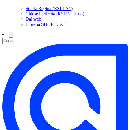
Strada Regina (RSI LA1)
Chiese in diretta (RSI ReteUno)
Dal web
Libreria SHORTCATT