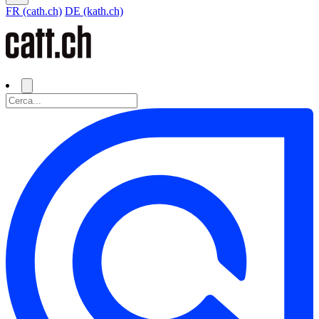
FR (cath.ch)
DE (kath.ch)