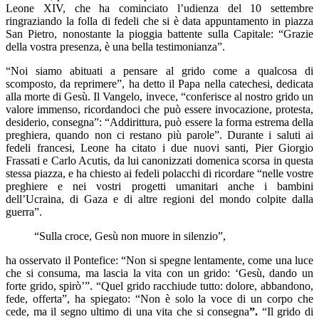
Leone XIV, che ha cominciato l’udienza del 10 settembre
ringraziando la folla di fedeli che si è data appuntamento in piazza
San Pietro, nonostante la pioggia battente sulla Capitale: “Grazie
della vostra presenza, è una bella testimonianza”.
“Noi siamo abituati a pensare al grido come a qualcosa di
scomposto, da reprimere”, ha detto il Papa nella catechesi, dedicata
alla morte di Gesù. Il Vangelo, invece, “conferisce al nostro grido un
valore immenso, ricordandoci che può essere invocazione, protesta,
desiderio, consegna”: “Addirittura, può essere la forma estrema della
preghiera, quando non ci restano più parole”. Durante i saluti ai
fedeli francesi, Leone ha citato i due nuovi santi, Pier Giorgio
Frassati e Carlo Acutis, da lui canonizzati domenica scorsa in questa
stessa piazza, e ha chiesto ai fedeli polacchi di ricordare “nelle vostre
preghiere e nei vostri progetti umanitari anche i bambini
dell’Ucraina, di Gaza e di altre regioni del mondo colpite dalla
guerra”.
“Sulla croce, Gesù non muore in silenzio”,
ha osservato il Pontefice: “Non si spegne lentamente, come una luce
che si consuma, ma lascia la vita con un grido: ‘Gesù, dando un
forte grido, spirò’”. “Quel grido racchiude tutto: dolore, abbandono,
fede, offerta”, ha spiegato: “Non è solo la voce di un corpo che
cede, ma il segno ultimo di una vita che si consegna
”.
“Il grido di