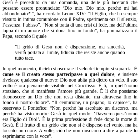
Gesù è preceduto da una domanda, una delle più laceranti che
possano essere pronunciate: ‘Dio mio, Dio mio, perché mi hai
abbandonato?’”, ha ricordato Leone XIV: “Il Figlio, che ha sempre
vissuto in intima comunione con il Padre, sperimenta ora il silenzio,
l’assenza, l’abisso”. “Non si tratta di una crisi di fede, ma dell’ultima
tappa di un amore che si dona fino in fondo”, ha puntualizzato il
Papa, secondo il quale
“il grido di Gesù non è disperazione, ma sincerità,
verità portata al limite, fiducia che resiste anche quando
tutto tace.
In quel momento, il cielo si oscura e il velo del tempio si squarcia.
È
come se il creato stesso partecipasse a quel dolore
, e insieme
rivelasse qualcosa di nuovo: Dio non abita più dietro un velo, il suo
volto è ora pienamente visibile nel Crocifisso. È lì, in quell’uomo
straziato, che si manifesta l’amore più grande. È lì che possiamo
riconoscere un Dio che non resta distante, ma attraversa fino in
fondo il nostro dolore”. “Il centurione, un pagano, lo capisce”, ha
osservato il Pontefice: “Non perché ha ascoltato un discorso, ma
perché ha visto morire Gesù in quel modo: ‘Davvero quest’uomo
era Figlio di Dio!’. È la prima professione di fede dopo la morte di
Gesù. È il frutto di un grido che non si è disperso nel vento, ma ha
toccato un cuore. A volte, ciò che non riusciamo a dire a parole lo
esprimiamo con la voce”.