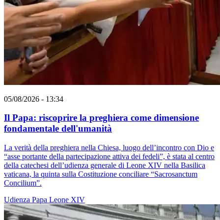
05/08/2026 - 13:34
Il Papa: riscoprire la preghiera come dimensione
fondamentale dell'umanità
La verità della preghiera nella Chiesa, luogo dell’incontro con Dio e
“asse portante della partecipazione attiva dei fedeli”, è stata al centro
della catechesi dell’udienza generale di Leone XIV nella Basilica
vaticana, la quinta sulla Costituzione conciliare “Sacrosanctum
Concilium”.
Udienza
Papa Leone XIV