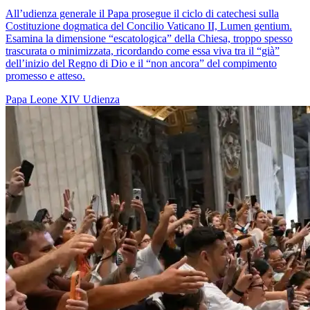
All’udienza generale il Papa prosegue il ciclo di catechesi sulla
Costituzione dogmatica del Concilio Vaticano II, Lumen gentium.
Esamina la dimensione “escatologica” della Chiesa, troppo spesso
trascurata o minimizzata, ricordando come essa viva tra il “già”
dell’inizio del Regno di Dio e il “non ancora” del compimento
promesso e atteso.
Papa Leone XIV
Udienza