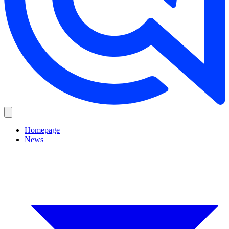
Homepage
News