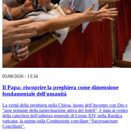
05/08/2026 - 13:34
Il Papa: riscoprire la preghiera come dimensione
fondamentale dell'umanità
La verità della preghiera nella Chiesa, luogo dell’incontro con Dio e
“asse portante della partecipazione attiva dei fedeli”, è stata al centro
della catechesi dell’udienza generale di Leone XIV nella Basilica
vaticana, la quinta sulla Costituzione conciliare “Sacrosanctum
Concilium”.