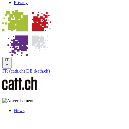
Privacy
IT
FR (cath.ch)
DE (kath.ch)
News