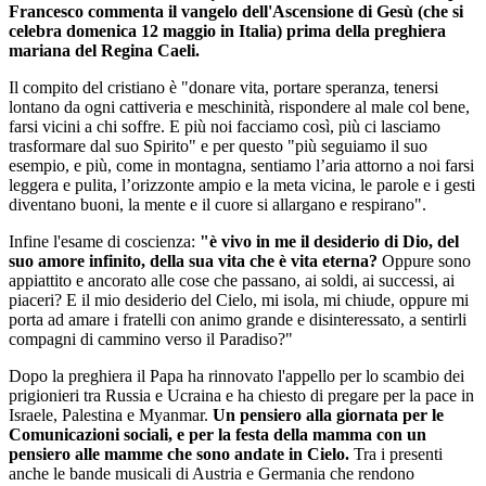
Francesco commenta il vangelo dell'Ascensione di Gesù (che si
celebra domenica 12 maggio in Italia) prima della preghiera
mariana del Regina Caeli.
Il compito del cristiano è "donare vita, portare speranza, tenersi
lontano da ogni cattiveria e meschinità, rispondere al male col bene,
farsi vicini a chi soffre. E più noi facciamo così, più ci lasciamo
trasformare dal suo Spirito" e per questo "più seguiamo il suo
esempio, e più, come in montagna, sentiamo l’aria attorno a noi farsi
leggera e pulita, l’orizzonte ampio e la meta vicina, le parole e i gesti
diventano buoni, la mente e il cuore si allargano e respirano".
Infine l'esame di coscienza:
"è vivo in me il desiderio di Dio, del
suo amore infinito, della sua vita che è vita eterna?
Oppure sono
appiattito e ancorato alle cose che passano, ai soldi, ai successi, ai
piaceri? E il mio desiderio del Cielo, mi isola, mi chiude, oppure mi
porta ad amare i fratelli con animo grande e disinteressato, a sentirli
compagni di cammino verso il Paradiso?"
Dopo la preghiera il Papa ha rinnovato l'appello per lo scambio dei
prigionieri tra Russia e Ucraina e ha chiesto di pregare per la pace in
Israele, Palestina e Myanmar.
Un pensiero alla giornata per le
Comunicazioni sociali, e per la festa della mamma con un
pensiero alle mamme che sono andate in Cielo.
Tra i presenti
anche le bande musicali di Austria e Germania che rendono