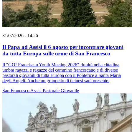
31/07/2026 - 14:26
Il Papa ad Assisi il 6 agosto per incontrare giovani
da tutta Europa sulle orme di San Francesco
Il "GO! Franciscan Youth Meeting 2026" riunirà nella cittadina
umbra ragazzi e ragazze del cammino francescano e di diverse
pastorali giovanili di tutta Europa con il Pontefice a Santa Maria
degli Angeli. Anche un gruppetto di ticinesi sarà presente.
San Francesco
Assisi
Pastorale Giovanile