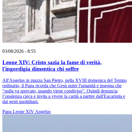
03/08/2026 - 8:55
Leone XIV: Cristo sazia la fame di verità,
l'ingordigia dimentica chi soffre
All'Angelus in piazza San Pietro, nella XVIII domenica del Tempo
ordinario, il Papa ricorda che Gesù nutre l'umanità e insegna che
"nulla va sprecato, quando viene condiviso". Quindi denuncia
l’opulenza cieca e invita a vivere la carità a partire dall'Eucaristia e
dai gesti quotidiani.
Papa Leone XIV
Angelus