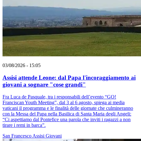
03/08/2026 - 15:05
Assisi attende Leone: dal Papa l'incoraggiamento ai
giovani a sognare "cose grandi"
Fra Luca de Pasquale, tra i responsabili dell’evento “GO!
Franciscan Youth Meeting”, dal 3 al 6 agosto, spiega ai media
vaticani il programma e le finalità delle giornate che culmineranno
con la Messa del Papa nella Basilica di Santa Maria degli Angeli:
“Ci aspettiamo dal Pontefice una parola che inviti i ragazzi a non
tirare i remi in barca”.
San Francesco
Assisi
Giovani