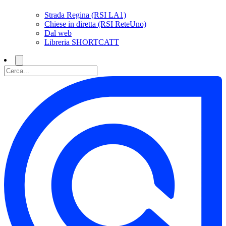
Strada Regina (RSI LA1)
Chiese in diretta (RSI ReteUno)
Dal web
Libreria SHORTCATT