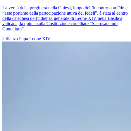
La verità della preghiera nella Chiesa, luogo dell’incontro con Dio e
“asse portante della partecipazione attiva dei fedeli”, è stata al centro
della catechesi dell’udienza generale di Leone XIV nella Basilica
vaticana, la quinta sulla Costituzione conciliare “Sacrosanctum
Concilium”.
Udienza
Papa Leone XIV