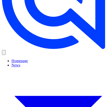
Homepage
News