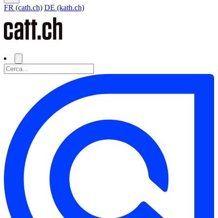
FR (cath.ch)
DE (kath.ch)