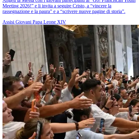
Angeli la Messa con i giovani partecipanti al “Go! Franciscan Youth
Meeting 2026!” e li invita a seguire Cristo, a “vincere la
rassegnazione e la paura” e a “scrivere nuove pagine di storia”.
Assisi
Giovani
Papa Leone XIV