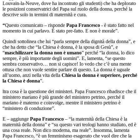
Louvain-la-Neuve, dove ha incontrato gli studenti) che ha deplorato
le posizioni conservatrici del Papa sul ruolo della donna, perché la
descrive solo in termini di maternità e cura.
“
Questo comunicato – risponde
Papa Francesco
- è stato fatto nel
momento in cui parlavo. È stato pre-fatto. E non è morale”.
Quindi sottolinea che lui “parla sempre della dignità della donna”, e
che ha detto che “la Chiesa è donna, è la sposa di Gesù”, e
“
maschilizzare la donna non è umano
” perché “la donna, lo dico
sempre, è più importante degli uomini”. E, lamenta, “se questo
sembra conservativo… non si capisce! Io vedo che c’è una mente
ottusa che non vuole sentire parlare di questo. La donna è uguale
all’uomo, anzi nella vita della
Chiesa la donna è superiore, perché
la Chiesa è donna
”.
ltra cosa è la questione dei ministeri. Papa Francesco ribadisce che il
ministero mariano è più grande del ministero petrino, perché il
mariano è materno e coinvolge, mentre il ministero petrino è
“ministero di conduzione”.
E – aggiunge
Papa Francesco
– “la maternità della Chiesa è la
maternità della donna” e “su questo vari teologi hanno studiato, ed è
una cosa reale. Non dico moderna, ma reale”. Insomma, lamenta
Papa Francesco, “è un femminismo esagerato che vuol dire che la