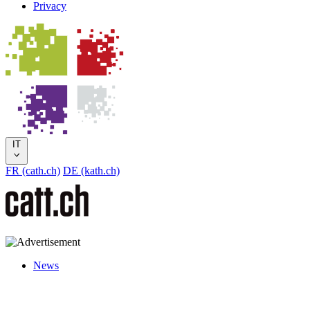
Privacy
IT
FR (cath.ch)
DE (kath.ch)
News