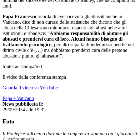
nomina del successore del Cardinale O’Malley, che ha compiuto 80
anni.
Papa Francesco
ricorda di aver ricevuto gli abusati anche in
Vaticano, dice di non curarsi delle statistiche che dicono che gli
abusi nella Chiesa sono minoranza rispetto agli abusi nelle altre
istituzioni, e ribadisce: “
Abbiamo responsabilità di aiutare gli
abusati e prendersi cura di loro. Alcuni hanno bisogno di
trattamento psicologico
, per altri si parla di indennizzo perché nel
diritto civile c’è (…) ma dobbiamo prenderci cura delle persone
abusate e punire gli abusatori”.
fonte: acistampa/red
Il video della conferenza stampa
Guarda il video su YouTube
Papa e Vaticano
News pubblicata il:
29/09/2024 alle 19:35
Foto
Il Pontefice sull'aereo durante la conferenza stampa con i giornalisti
© vaticanmedia