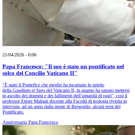
21/04/2026 - 6:06
Papa Francesco: "Il suo è stato un pontificato nel
solco del Concilio Vaticano II"
"È stato il Pontefice che meglio ha incarnato lo spirito
della Gaudium et Spes del Vaticano II, in quanto ha saputo mettersi
in ascolto dei drammi e dei fallimenti dell’umanità di oggi", così il
professor Ettore Malnati docente alla Facoltà di teologia rivisita in
intervista, ad un anno dalla morte di Bergoglio, alcuni temi del
Pontificato.
Anniversario
Papa Francesco