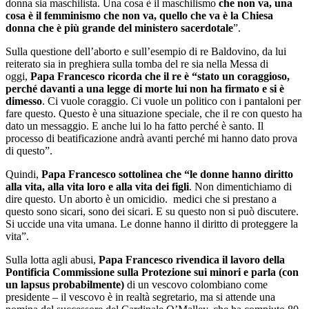
donna sia maschilista. Una cosa è il maschilismo
che non va, una
cosa è il femminismo che non va, quello che va è la Chiesa
donna che è più grande del ministero sacerdotale
”.
Sulla questione dell’aborto e sull’esempio di re Baldovino, da lui
reiterato sia in preghiera sulla tomba del re sia nella Messa di
oggi,
Papa Francesco ricorda che il re è “stato un coraggioso,
perché davanti a una legge di morte lui non ha firmato e si è
dimesso
. Ci vuole coraggio. Ci vuole un politico con i pantaloni per
fare questo. Questo è una situazione speciale, che il re con questo ha
dato un messaggio. E anche lui lo ha fatto perché è santo. Il
processo di beatificazione andrà avanti perché mi hanno dato prova
di questo”.
Quindi,
Papa Francesco sottolinea che “le donne hanno diritto
alla vita, alla vita loro e alla vita dei figli
. Non dimentichiamo di
dire questo. Un aborto è un omicidio. medici che si prestano a
questo sono sicari, sono dei sicari. E su questo non si può discutere.
Si uccide una vita umana. Le donne hanno il diritto di proteggere la
vita”.
Sulla lotta agli abusi,
Papa Francesco rivendica il lavoro della
Pontificia Commissione sulla Protezione sui minori e parla (con
un lapsus probabilmente)
di un vescovo colombiano come
presidente – il vescovo è in realtà segretario, ma si attende una