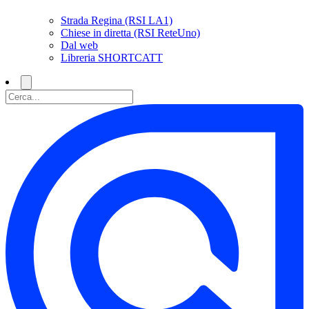
Strada Regina (RSI LA1)
Chiese in diretta (RSI ReteUno)
Dal web
Libreria SHORTCATT