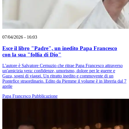
07/04/2026 - 16:03
Esce il libro "Padre", un inedito Papa Francesco
con la sua "follia di Dio"
L'autore è Salvatore Cernuzio che ritrae Papa Francesco attraverso
un'amicizia vera: confidenze, umorismo, dolore per le guerre e
Gaza, sogni di viaggi. Un ritratto inedito e commovente di un
Pontefice straordinario. Edito da Piemme il volume è in libreria dal 7
aprile
Papa Francesco
Pubblicazione