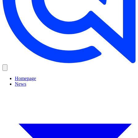
Homepage
News