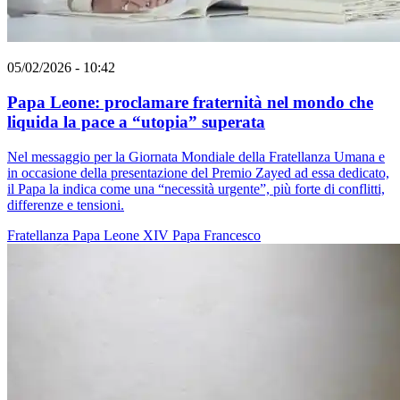
05/02/2026 - 10:42
Papa Leone: proclamare fraternità nel mondo che
liquida la pace a “utopia” superata
Nel messaggio per la Giornata Mondiale della Fratellanza Umana e
in occasione della presentazione del Premio Zayed ad essa dedicato,
il Papa la indica come una “necessità urgente”, più forte di conflitti,
differenze e tensioni.
Fratellanza
Papa Leone XIV
Papa Francesco