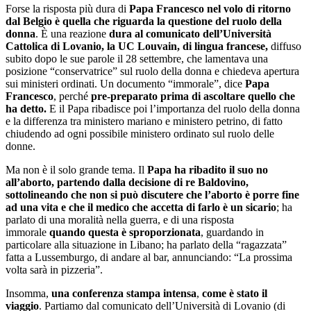
Forse la risposta più dura di
Papa Francesco nel volo di ritorno
dal Belgio è quella che riguarda la questione del ruolo della
donna
. È una reazione
dura al comunicato dell’Università
Cattolica di Lovanio, la UC Louvain, di lingua francese,
diffuso
subito dopo le sue parole il 28 settembre, che lamentava una
posizione “conservatrice” sul ruolo della donna e chiedeva apertura
sui ministeri ordinati. Un documento “immorale”, dice
Papa
Francesco
, perché
pre-preparato prima di ascoltare quello che
ha detto.
E il Papa ribadisce poi l’importanza del ruolo della donna
e la differenza tra ministero mariano e ministero petrino, di fatto
chiudendo ad ogni possibile ministero ordinato sul ruolo delle
donne.
Ma non è il solo grande tema. Il
Papa ha ribadito il suo no
all’aborto, partendo dalla decisione di re Baldovino,
sottolineando che non si può discutere che l’aborto è porre fine
ad una vita e che il medico che accetta di farlo è un sicario
; ha
parlato di una moralità nella guerra, e di una risposta
immorale
quando questa è sproporzionata
, guardando in
particolare alla situazione in Libano; ha parlato della “ragazzata”
fatta a Lussemburgo, di andare al bar, annunciando: “La prossima
volta sarà in pizzeria”.
Insomma,
una conferenza stampa intensa
,
come è stato il
viaggio
. Partiamo dal comunicato dell’Università di Lovanio (di