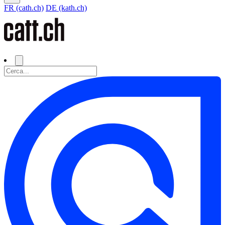
FR (cath.ch)
DE (kath.ch)