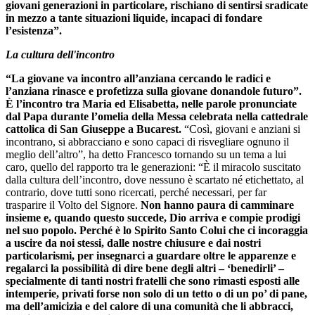
giovani generazioni in particolare, rischiano di sentirsi sradicate
in mezzo a tante situazioni liquide, incapaci di fondare
l’esistenza”.
La cultura dell'incontro
“La giovane va incontro all’anziana cercando le radici e
l’anziana rinasce e profetizza sulla giovane donandole futuro”.
È l’incontro tra Maria ed Elisabetta, nelle parole pronunciate
dal Papa durante l’omelia della Messa celebrata nella cattedrale
cattolica di San Giuseppe a Bucarest.
“Così, giovani e anziani si
incontrano, si abbracciano e sono capaci di risvegliare ognuno il
meglio dell’altro”, ha detto Francesco tornando su un tema a lui
caro, quello del rapporto tra le generazioni: “È il miracolo suscitato
dalla cultura dell’incontro, dove nessuno è scartato né etichettato, al
contrario, dove tutti sono ricercati, perché necessari, per far
trasparire il Volto del Signore.
Non hanno paura di camminare
insieme e, quando questo succede, Dio arriva e compie prodigi
nel suo popolo. Perché è lo Spirito Santo Colui che ci incoraggia
a uscire da noi stessi, dalle nostre chiusure e dai nostri
particolarismi, per insegnarci a guardare oltre le apparenze e
regalarci la possibilità di dire bene degli altri – ‘benedirli’ –
specialmente di tanti nostri fratelli che sono rimasti esposti alle
intemperie, privati forse non solo di un tetto o di un po’ di pane,
ma dell’amicizia e del calore di una comunità che li abbracci,