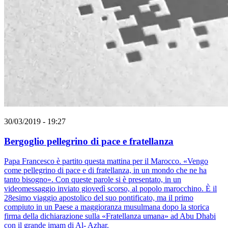
30/03/2019 - 19:27
Bergoglio pellegrino di pace e fratellanza
Papa Francesco è partito questa mattina per il Marocco. «Vengo
come pellegrino di pace e di fratellanza, in un mondo che ne ha
tanto bisogno». Con queste parole si è presentato, in un
videomessaggio inviato giovedì scorso, al popolo marocchino. È il
28esimo viaggio apostolico del suo pontificato, ma il primo
compiuto in un Paese a maggioranza musulmana dopo la storica
firma della dichiarazione sulla «Fratellanza umana» ad Abu Dhabi
con il grande imam di Al- Azhar.