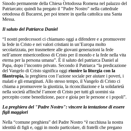
Sinodo permanente della Chiesa Ortodossa Romena nel palazzo del
Patriarcato; quindi ha pregato il "Padre Nostro" nella cattedrale
ortodossa di Bucarest, per poi tenere in quella cattolica una Santa
Messa.
Il saluto del Patriarca Daniel
“I nostri predecessori ci chiamano oggi a difendere e a promuovere
la fede in Cristo e nei valori cristiani in un’Europa molto
secolarizzata, per trasmettere alle giovani generazioni la fede
nell’amore misericordioso di Cristo per il mondo e la fede nella vita
eterna per la persona umana”. È il saluto del patriarca Daniel al
Papa, dopo l’incontro privato. Secondo il Patriarca “la predicazione
del Vangelo di Cristo significa oggi
riunire la liturgia con la
filantropia,
la preghiera con l’azione sociale per aiutare i poveri, i
malati e gli emarginati. Allo stesso tempo, il Vangelo di Cristo ci
chiama a promuovere la giustizia, la riconciliazione e la solidarietà
nella società affinché l’amore di Cristo per tutti gli uomini sia
percepito come benedizione, pace e gioia per le persone e i popoli”.
La preghiera del "Padre Nostro": vincere la tentazione di essere
figli maggiori
Nella “comune preghiera” del Padre Nostro “è racchiusa la nostra
identità di figli e, oggi in modo particolare, di fratelli che pregano