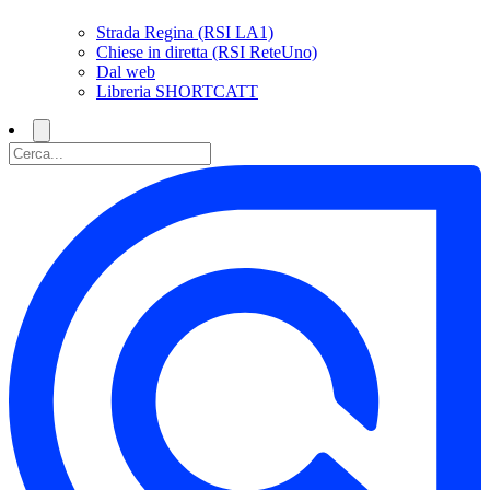
Strada Regina (RSI LA1)
Chiese in diretta (RSI ReteUno)
Dal web
Libreria SHORTCATT