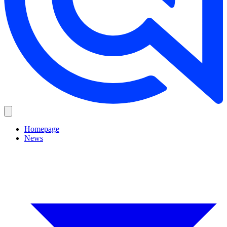
Homepage
News