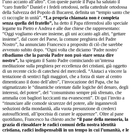
l’uno accanto all’altro”. Con queste parole il Papa ha salutato il
“caro fratello” Daniel e i fedeli ortodossi, nella cattedrale ortodossa
della Salvezza del Popolo di Bucarest, definita un “tempio santo che
ci raccoglie in unità”.
“La propria chiamata non è completa
senza quella del fratello”,
ha detto il Papa riferendosi allo speciale
legame tra Pietro e Andrea e alle due chiese che rappresentano:
“Oggi vogliamo elevare insieme, gli uni accanto agli altri, “gettare
insieme”, dal cuore del Paese, la comune preghiera del Padre
Nostro”, ha annunciato Francesco a proposito di ciò che sarebbe
avvenuto subito dopo. “Ogni volta che diciamo ‘Padre nostro’
ribadiamo che la parola Padre non può stare senza dire
nostro”,
ha spiegato il Santo Padre cominciando un’intensa
meditazione sulla preghiera per eccellenza dei cristiani, già oggetto
di un recente ciclo di catechesi del mercoledì. “Aiutaci a vincere la
tentazione di sentirci figli maggiori, che a forza di stare al centro
dimenticano il dono dell’altro”, l’invocazione del Papa, che ha
stigmatizzato le “dinamiche orientate dalle logiche del denaro, degli
interessi, del potere”, del “consumismo sempre più sfrenato, che
ammalia con bagliori luccicanti ma evanescenti”. Di qui l’invito a
“rinunciare alle comode sicurezze del potere, alle ingannevoli
seduzioni della mondanità, alla vuota presunzione di crederci
autosufficienti, all’ipocrisia di curare le apparenze”. Oltre al pane
quotidiano, Francesco ha chiesto anche
“il pane della memoria, la
grazia di rinsaldare le radici comuni della nostra identità
cristiana, radici indispensabili in un tempo in cui l’umanità, e le