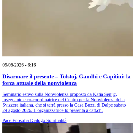
05/08/2026 - 6:16
Disarmare il presente – Tolstoj, Gandhi e Capitini: la
forza attuale della nonviolenza
Seminario estivo sulla Nonviolenza proposto da Katia Senjic,
insegnante e co-coordinatrice del Centro per la Nonviolenza della
Svizzera italiana, che si terrà presso la Casa Buzzi di Dalpe sabato
29 agosto 2026. L'organizzatrice lo presenta a catt.ch.
Pace
Filosofia
Dialogo
Spiritualità