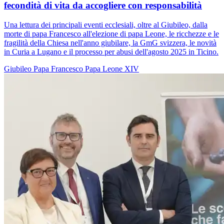
fecondità di vita da accogliere con responsabilità
Una lettura dei principali eventi ecclesiali, oltre al Giubileo, dalla
morte di papa Francesco all'elezione di papa Leone, le ricchezze e le
fragilità della Chiesa nell'anno giubilare, la GmG svizzera, le novità
in Curia a Lugano e il processo per abusi dell'agosto 2025 in Ticino.
Giubileo
Papa Francesco
Papa Leone XIV