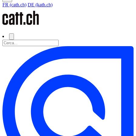
FR (cath.ch)
DE (kath.ch)