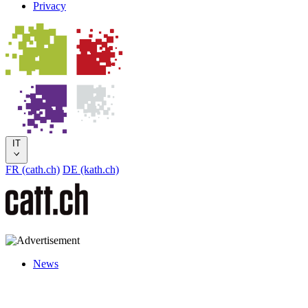
Privacy
IT
FR (cath.ch)
DE (kath.ch)
News