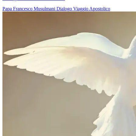
Papa Francesco
Musulmani
Dialogo
Viaggio Apostolico