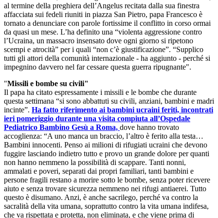
al termine della preghiera dell’Angelus recitata dalla sua finestra
affacciata sui fedeli riuniti in piazza San Pietro, papa Francesco è
tornato a denunciare con parole fortissime il conflitto in corso ormai
da quasi un mese. L’ha definito una “violenta aggressione contro
l’Ucraina, un massacro insensato dove ogni giorno si ripetono
scempi e atrocità” per i quali “non c’è giustificazione”. “Supplico
tutti gli attori della comunità internazionale - ha aggiunto - perché si
impegnino davvero nel far cessare questa guerra ripugnante".
"
Missili e bombe su civili"
Il papa ha citato espressamente i missili e le bombe che durante
questa settimana “si sono abbattuti su civili, anziani, bambini e madri
incinte”.
Ha fatto riferimento ai bambini ucraini feriti, incontrati
ieri pomeriggio durante una visita compiuta all’Ospedale
Pediatrico Bambino Gesù a Roma,
dove hanno trovato
accoglienza: “A uno manca un braccio, l’altro è ferito alla testa…
Bambini innocenti. Penso ai milioni di rifugiati ucraini che devono
fuggire lasciando indietro tutto e provo un grande dolore per quanti
non hanno nemmeno la possibilità di scappare. Tanti nonni,
ammalati e poveri, separati dai propri familiari, tanti bambini e
persone fragili restano a morire sotto le bombe, senza poter ricevere
aiuto e senza trovare sicurezza nemmeno nei rifugi antiaerei. Tutto
questo è disumano. Anzi, è anche sacrilego, perché va contro la
sacralità della vita umana, soprattutto contro la vita umana indifesa,
che va rispettata e protetta, non eliminata, e che viene prima di