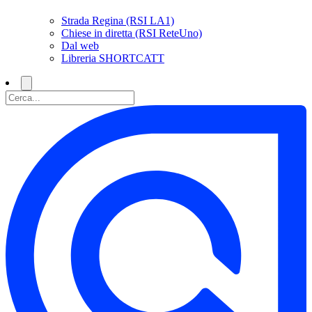
Strada Regina (RSI LA1)
Chiese in diretta (RSI ReteUno)
Dal web
Libreria SHORTCATT