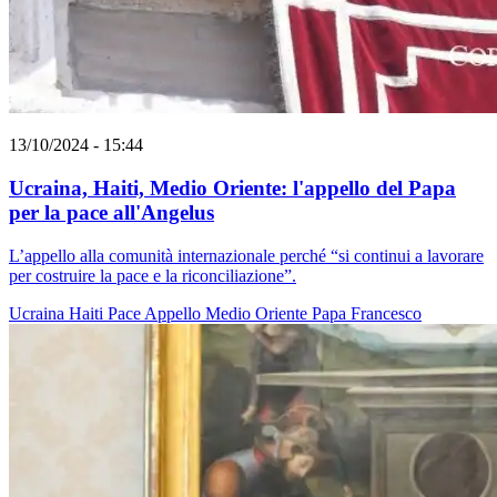
13/10/2024 - 15:44
Ucraina, Haiti, Medio Oriente: l'appello del Papa
per la pace all'Angelus
L’appello alla comunità internazionale perché “si continui a lavorare
per costruire la pace e la riconciliazione”.
Ucraina
Haiti
Pace
Appello
Medio Oriente
Papa Francesco