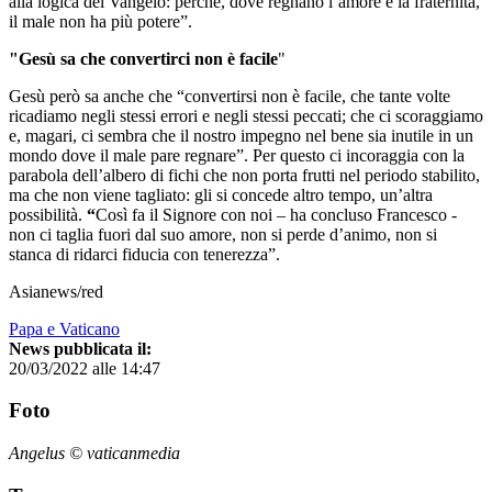
alla logica del Vangelo: perché, dove regnano l’amore e la fraternità,
il male non ha più potere”.
"Gesù sa che convertirci non è facile
"
Gesù però sa anche che “convertirsi non è facile, che tante volte
ricadiamo negli stessi errori e negli stessi peccati; che ci scoraggiamo
e, magari, ci sembra che il nostro impegno nel bene sia inutile in un
mondo dove il male pare regnare”. Per questo ci incoraggia con la
parabola dell’albero di fichi che non porta frutti nel periodo stabilito,
ma che non viene tagliato: gli si concede altro tempo, un’altra
possibilità.
“
Così fa il Signore con noi – ha concluso Francesco -
non ci taglia fuori dal suo amore, non si perde d’animo, non si
stanca di ridarci fiducia con tenerezza”.
Asianews/red
Papa e Vaticano
News pubblicata il:
20/03/2022 alle 14:47
Foto
Angelus © vaticanmedia