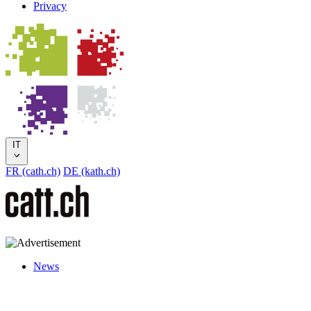
Privacy
IT
FR (cath.ch)
DE (kath.ch)
News