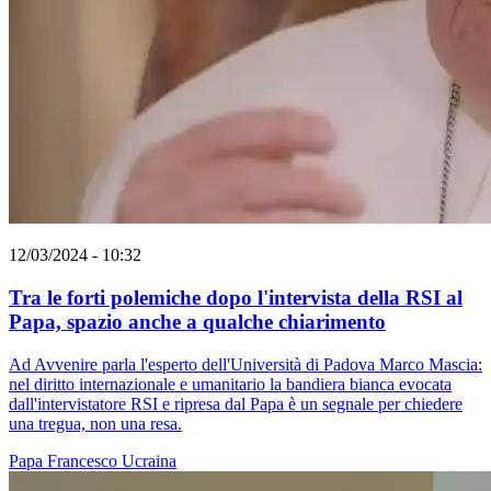
12/03/2024 - 10:32
Tra le forti polemiche dopo l'intervista della RSI al
Papa, spazio anche a qualche chiarimento
Ad Avvenire parla l'esperto dell'Università di Padova Marco Mascia:
nel diritto internazionale e umanitario la bandiera bianca evocata
dall'intervistatore RSI e ripresa dal Papa è un segnale per chiedere
una tregua, non una resa.
Papa Francesco
Ucraina