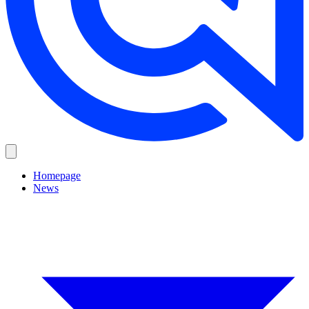
Homepage
News