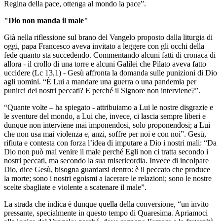
Regina della pace, ottenga al mondo la pace”.
"Dio non manda il male"
Già nella riflessione sul brano del Vangelo proposto dalla liturgia di
oggi, papa Francesco aveva invitato a leggere con gli occhi della
fede quanto sta succedendo. Commentando alcuni fatti di cronaca di
allora - il crollo di una torre e alcuni Galilei che Pilato aveva fatto
uccidere (Lc 13,1) - Gesù affronta la domanda sulle punizioni di Dio
agli uomini. “È Lui a mandare una guerra o una pandemia per
punirci dei nostri peccati? E perché il Signore non interviene?”.
“Quante volte – ha spiegato - attribuiamo a Lui le nostre disgrazie e
le sventure del mondo, a Lui che, invece, ci lascia sempre liberi e
dunque non interviene mai imponendosi, solo proponendosi; a Lui
che non usa mai violenza e, anzi, soffre per noi e con noi”. Gesù,
rifiuta e contesta con forza l’idea di imputare a Dio i nostri mali: “Da
Dio non può mai venire il male perché Egli non ci tratta secondo i
nostri peccati, ma secondo la sua misericordia. Invece di incolpare
Dio, dice Gesù, bisogna guardarsi dentro: è il peccato che produce
la morte; sono i nostri egoismi a lacerare le relazioni; sono le nostre
scelte sbagliate e violente a scatenare il male”.
La strada che indica è dunque quella della conversione, “un invito
pressante, specialmente in questo tempo di Quaresima. Apriamoci