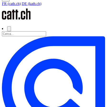
FR (cath.ch)
DE (kath.ch)