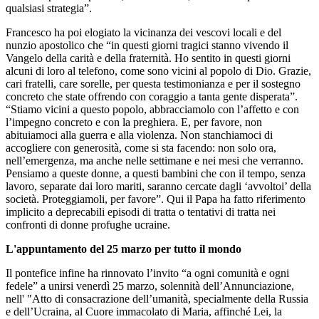
qualsiasi strategia”.
Francesco ha poi elogiato la vicinanza dei vescovi locali e del
nunzio apostolico che “in questi giorni tragici stanno vivendo il
Vangelo della carità e della fraternità. Ho sentito in questi giorni
alcuni di loro al telefono, come sono vicini al popolo di Dio. Grazie,
cari fratelli, care sorelle, per questa testimonianza e per il sostegno
concreto che state offrendo con coraggio a tanta gente disperata”.
“Stiamo vicini a questo popolo, abbracciamolo con l’affetto e con
l’impegno concreto e con la preghiera. E, per favore, non
abituiamoci alla guerra e alla violenza. Non stanchiamoci di
accogliere con generosità, come si sta facendo: non solo ora,
nell’emergenza, ma anche nelle settimane e nei mesi che verranno.
Pensiamo a queste donne, a questi bambini che con il tempo, senza
lavoro, separate dai loro mariti, saranno cercate dagli ‘avvoltoi’ della
società. Proteggiamoli, per favore”. Qui il Papa ha fatto riferimento
implicito a deprecabili episodi di tratta o tentativi di tratta nei
confronti di donne profughe ucraine.
L'appuntamento del 25 marzo per tutto il mondo
Il pontefice infine ha rinnovato l’invito “a ogni comunità e ogni
fedele” a unirsi venerdì 25 marzo, solennità dell’Annunciazione,
nell' "Atto di consacrazione dell’umanità, specialmente della Russia
e dell’Ucraina, al Cuore immacolato di Maria, affinché Lei, la