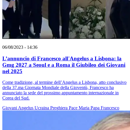
06/08/2023 - 14:36
L’annuncio di Francesco all'Angelus a Lisbona: la
Gmg 2027 a Seoul e a Roma il Giubileo dei Giovani
nel 2025
Come tradizione, al termine dell’Angelus a Lisbona, atto conclusivo
della 37.ma Giornata Mondiale della Gioventù, Francesco ha
annunciato la sede del prossimo appuntamento internazionale in
Corea del Sud.
Giovani
Angelus
Ucraina
Preghiera
Pace
Maria
Papa Francesco