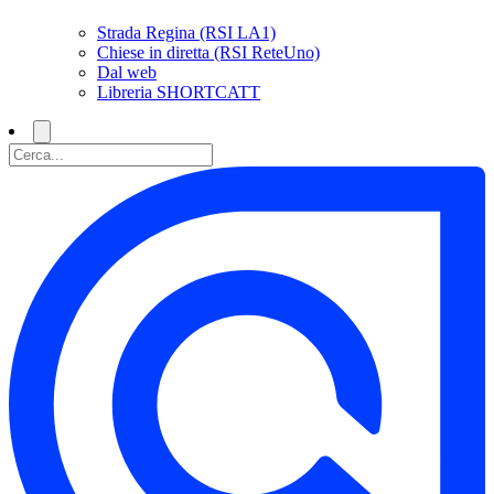
Strada Regina (RSI LA1)
Chiese in diretta (RSI ReteUno)
Dal web
Libreria SHORTCATT