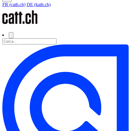
FR (cath.ch)
DE (kath.ch)