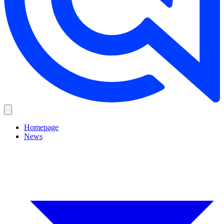
Homepage
News