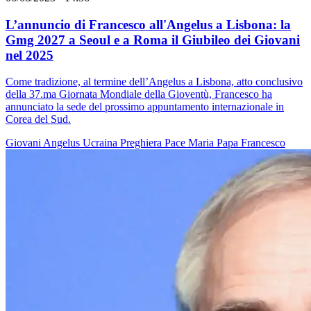
L’annuncio di Francesco all'Angelus a Lisbona: la
Gmg 2027 a Seoul e a Roma il Giubileo dei Giovani
nel 2025
Come tradizione, al termine dell’Angelus a Lisbona, atto conclusivo
della 37.ma Giornata Mondiale della Gioventù, Francesco ha
annunciato la sede del prossimo appuntamento internazionale in
Corea del Sud.
Giovani
Angelus
Ucraina
Preghiera
Pace
Maria
Papa Francesco