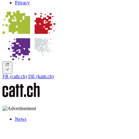
Privacy
IT
FR (cath.ch)
DE (kath.ch)
News