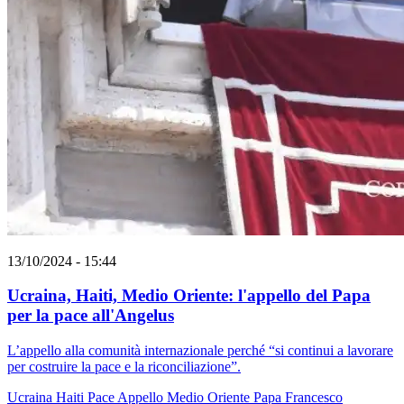
13/10/2024 - 15:44
Ucraina, Haiti, Medio Oriente: l'appello del Papa
per la pace all'Angelus
L’appello alla comunità internazionale perché “si continui a lavorare
per costruire la pace e la riconciliazione”.
Ucraina
Haiti
Pace
Appello
Medio Oriente
Papa Francesco