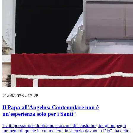
21/06/2026 - 12:28
Il Papa all'Angelus: Contemplare non è
un'esperienza solo per i Santi"
TUtti possiamo e dobbiamo sforzarci di “custodire, tra gli impegni
momenti di quiete in cui metterci in silenzio davanti a Dio", ha detto