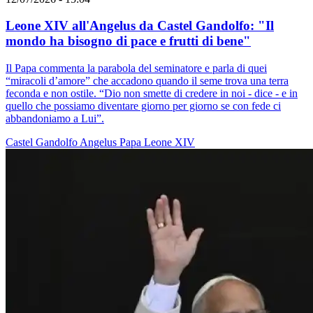
Leone XIV all'Angelus da Castel Gandolfo: "Il
mondo ha bisogno di pace e frutti di bene"
Il Papa commenta la parabola del seminatore e parla di quei
“miracoli d’amore” che accadono quando il seme trova una terra
feconda e non ostile. “Dio non smette di credere in noi - dice - e in
quello che possiamo diventare giorno per giorno se con fede ci
abbandoniamo a Lui”.
Castel Gandolfo
Angelus
Papa Leone XIV