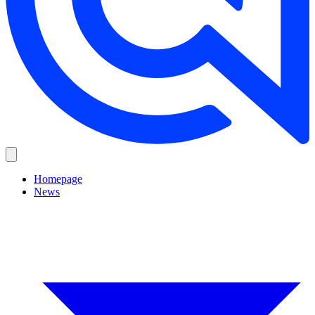
Homepage
News