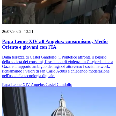
26/07/2026 - 13:51
Papa Leone XIV all'Angelus: consumismo, Medio
Oriente e giovani con l'IA
Dalla terrazza di Castel Gandolfo, il Pontefice affronta il logorio
della società dei consumi, l'escalation di violenza in Cisgiordania e a
Gaza e il rapporto ambiguo dei ragazzi attraverso i social network,
richiamando i valori di san Carlo Acutis e chiedendo moderazione
nell'uso della tecnologia digitale.
Papa Leone XIV
Angelus
Castel Gandolfo