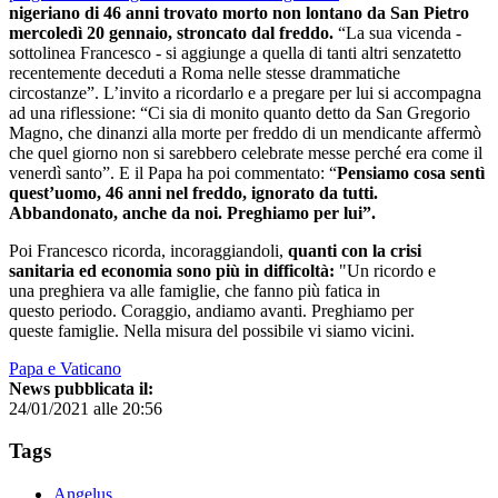
nigeriano di 46 anni trovato morto non lontano da San Pietro
mercoledì 20 gennaio, stroncato dal freddo.
“La sua vicenda -
sottolinea Francesco - si aggiunge a quella di tanti altri senzatetto
recentemente deceduti a Roma nelle stesse drammatiche
circostanze”. L’invito a ricordarlo e a pregare per lui si accompagna
ad una riflessione: “Ci sia di monito quanto detto da San Gregorio
Magno, che dinanzi alla morte per freddo di un mendicante affermò
che quel giorno non si sarebbero celebrate messe perché era come il
venerdì santo”. E il Papa ha poi commentato: “
Pensiamo cosa sentì
quest’uomo, 46 anni nel freddo, ignorato da tutti.
Abbandonato, anche da noi. Preghiamo per lui”.
Poi Francesco ricorda, incoraggiandoli,
quanti con la crisi
sanitaria ed economia sono più in difficoltà:
"Un ricordo e
una preghiera va alle famiglie, che fanno più fatica in
questo periodo. Coraggio, andiamo avanti. Preghiamo per
queste famiglie. Nella misura del possibile vi siamo vicini.
Papa e Vaticano
News pubblicata il:
24/01/2021 alle 20:56
Tags
Angelus