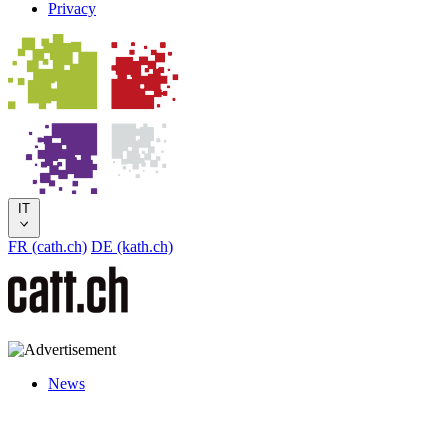
Privacy
IT
FR (cath.ch)
DE (kath.ch)
News