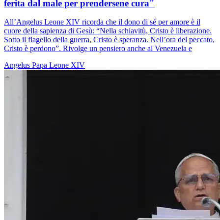
ferita dal male per prendersene cura"
All’Angelus Leone XIV ricorda che il dono di sé per amore è il
cuore della sapienza di Gesù: “Nella schiavitù, Cristo è liberazione.
Sotto il flagello della guerra, Cristo è speranza. Nell’ora del peccato,
Cristo è perdono”. Rivolge un pensiero anche al Venezuela e
Angelus
Papa Leone XIV