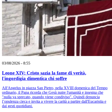
03/08/2026 - 8:55
Leone XIV: Cristo sazia la fame di verità,
l'ingordigia dimentica chi soffre
All'Angelus in piazza San Pietro, nella XVIII domenica del Tempo
ordinario, il Papa ricorda che Gesù nutre l'umanità e insegna che
"nulla va sprecato, quando viene condiviso". Quindi denuncia
l’opulenza cieca e invita a vivere la carità a partire dall'Eucaristia e
dai gesti quotidiani.