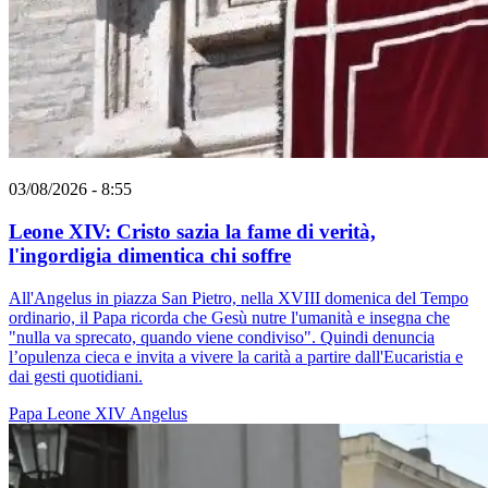
03/08/2026 - 8:55
Leone XIV: Cristo sazia la fame di verità,
l'ingordigia dimentica chi soffre
All'Angelus in piazza San Pietro, nella XVIII domenica del Tempo
ordinario, il Papa ricorda che Gesù nutre l'umanità e insegna che
"nulla va sprecato, quando viene condiviso". Quindi denuncia
l’opulenza cieca e invita a vivere la carità a partire dall'Eucaristia e
dai gesti quotidiani.
Papa Leone XIV
Angelus