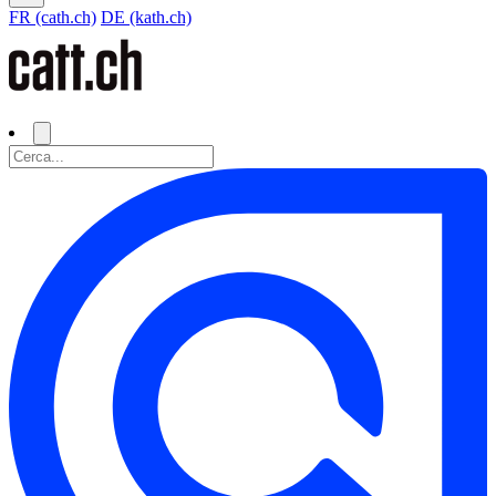
FR (cath.ch)
DE (kath.ch)