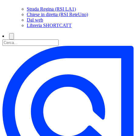
Strada Regina (RSI LA1)
Chiese in diretta (RSI ReteUno)
Dal web
Libreria SHORTCATT