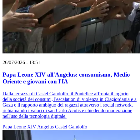
26/07/2026 - 13:51
Papa Leone XIV all'Angelus: consumismo, Medio
Oriente e giovani con l'IA
Dalla terrazza di Castel Gandolfo, il Pontefice affronta il logorio
della società dei consumi, l'escalation di violenza in Cisgiordania e a
Gaza e il rapporto ambiguo dei ragazzi attraverso i social network,
richiamando i valori di san Carlo Acutis e chiedendo moderazione
nell'uso della tecnologia digitale.
Papa Leone XIV
Angelus
Castel Gandolfo