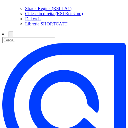
Strada Regina (RSI LA1)
Chiese in diretta (RSI ReteUno)
Dal web
Libreria SHORTCATT