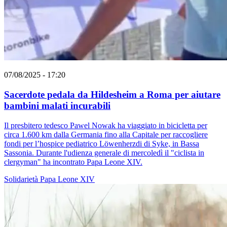
07/08/2025 - 17:20
Sacerdote pedala da Hildesheim a Roma per aiutare
bambini malati incurabili
Il presbitero tedesco Pawel Nowak ha viaggiato in bicicletta per
circa 1.600 km dalla Germania fino alla Capitale per raccogliere
fondi per l’hospice pediatrico Löwenherzdi di Syke, in Bassa
Sassonia. Durante l'udienza generale di mercoledì il "ciclista in
clergyman" ha incontrato Papa Leone XIV.
Solidarietà
Papa Leone XIV