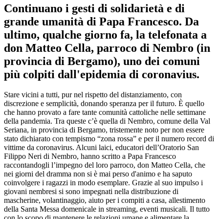
Continuano i gesti di solidarietà e di
grande umanità di Papa Francesco. Da
ultimo, qualche giorno fa, la telefonata a
don Matteo Cella, parroco di Nembro (in
provincia di Bergamo), uno dei comuni
più colpiti dall'epidemia di coronavius.
Stare vicini a tutti, pur nel rispetto del distanziamento, con
discrezione e semplicità, donando speranza per il futuro. È quello
che hanno provato a fare tante comunità cattoliche nelle settimane
della pandemia. Tra queste c’è quella di Nembro, comune della Val
Seriana, in provincia di Bergamo, tristemente noto per non essere
stato dichiarato con tempismo “zona rossa” e per il numero record di
vittime da coronavirus. Alcuni laici, educatori dell’Oratorio San
Filippo Neri di Nembro, hanno scritto a Papa Francesco
raccontandogli l’impegno del loro parroco, don Matteo Cella, che
nei giorni del dramma non si è mai perso d'animo e ha saputo
coinvolgere i ragazzi in modo esemplare. Grazie al suo impulso i
giovani nembresi si sono impegnati nella distribuzione di
mascherine, volantinaggio, aiuto per i compiti a casa, allestimento
della Santa Messa domenicale in streaming, eventi musicali. Il tutto
con lo scopo di mantenere le relazioni umane e alimentare la