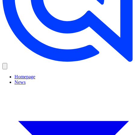
Homepage
News