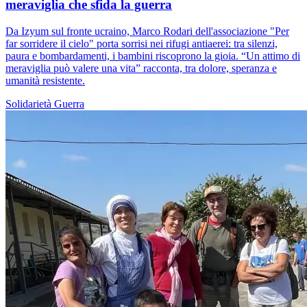
meraviglia che sfida la guerra
Da Izyum sul fronte ucraino, Marco Rodari dell'associazione "Per
far sorridere il cielo" porta sorrisi nei rifugi antiaerei: tra silenzi,
paura e bombardamenti, i bambini riscoprono la gioia. “Un attimo di
meraviglia può valere una vita” racconta, tra dolore, speranza e
umanità resistente.
Solidarietà
Guerra