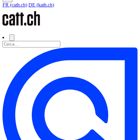
FR (cath.ch)
DE (kath.ch)