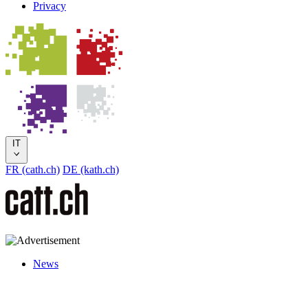
Privacy
IT
FR (cath.ch)
DE (kath.ch)
News