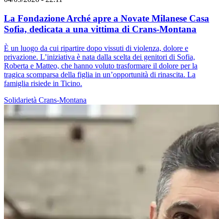
La Fondazione Arché apre a Novate Milanese Casa
Sofia, dedicata a una vittima di Crans-Montana
È un luogo da cui ripartire dopo vissuti di violenza, dolore e
privazione. L’iniziativa è nata dalla scelta dei genitori di Sofia,
Roberta e Matteo, che hanno voluto trasformare il dolore per la
tragica scomparsa della figlia in un’opportunità di rinascita. La
famiglia risiede in Ticino.
Solidarietà
Crans-Montana