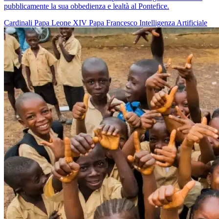
pubblicamente la sua obbedienza e lealtà al Pontefice.
Cardinali
Papa Leone XIV
Papa Francesco
Intelligenza Artificiale