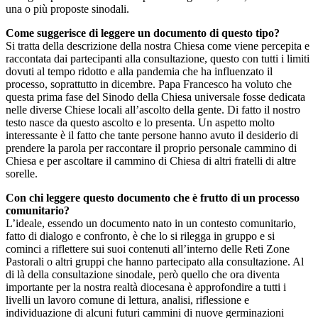
una o più proposte sinodali.
Come suggerisce di leggere un documento di questo tipo?
Si tratta della descrizione della nostra Chiesa come viene percepita e
raccontata dai partecipanti alla consultazione, questo con tutti i limiti
dovuti al tempo ridotto e alla pandemia che ha influenzato il
processo, soprattutto in dicembre. Papa Francesco ha voluto che
questa prima fase del Sinodo della Chiesa universale fosse dedicata
nelle diverse Chiese locali all’ascolto della gente. Di fatto il nostro
testo nasce da questo ascolto e lo presenta. Un aspetto molto
interessante è il fatto che tante persone hanno avuto il desiderio di
prendere la parola per raccontare il proprio personale cammino di
Chiesa e per ascoltare il cammino di Chiesa di altri fratelli di altre
sorelle.
Con chi leggere questo documento che è frutto di un processo
comunitario?
L’ideale, essendo un documento nato in un contesto comunitario,
fatto di dialogo e confronto, è che lo si rilegga in gruppo e si
cominci a riflettere sui suoi contenuti all’interno delle Reti Zone
Pastorali o altri gruppi che hanno partecipato alla consultazione. Al
di là della consultazione sinodale, però quello che ora diventa
importante per la nostra realtà diocesana è approfondire a tutti i
livelli un lavoro comune di lettura, analisi, riflessione e
individuazione di alcuni futuri cammini di nuove germinazioni