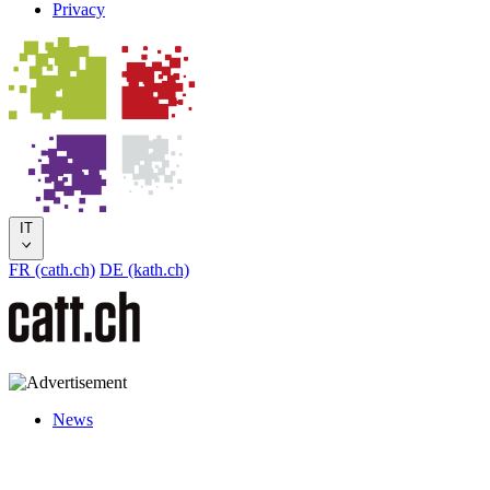
Privacy
IT
FR (cath.ch)
DE (kath.ch)
News