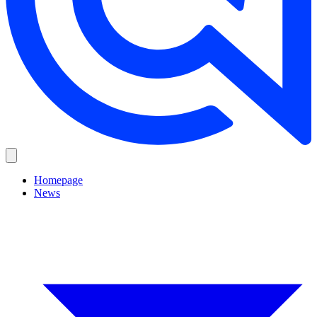
Homepage
News