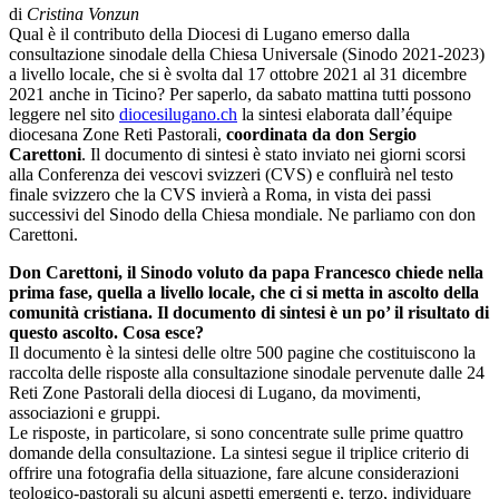
di
Cristina Vonzun
Qual è il contributo della Diocesi di Lugano emerso dalla
consultazione sinodale della Chiesa Universale (Sinodo 2021-2023)
a livello locale, che si è svolta dal 17 ottobre 2021 al 31 dicembre
2021 anche in Ticino? Per saperlo, da sabato mattina tutti possono
leggere nel sito
diocesilugano.ch
la sintesi elaborata dall’équipe
diocesana Zone Reti Pastorali,
coordinata da don Sergio
Carettoni
. Il documento di sintesi è stato inviato nei giorni scorsi
alla Conferenza dei vescovi svizzeri (CVS) e confluirà nel testo
finale svizzero che la CVS invierà a Roma, in vista dei passi
successivi del Sinodo della Chiesa mondiale. Ne parliamo con don
Carettoni.
Don Carettoni, il Sinodo voluto da papa Francesco chiede nella
prima fase, quella a livello locale, che ci si metta in ascolto della
comunità cristiana. Il documento di sintesi è un po’ il risultato di
questo ascolto. Cosa esce?
Il documento è la sintesi delle oltre 500 pagine che costituiscono la
raccolta delle risposte alla consultazione sinodale pervenute dalle 24
Reti Zone Pastorali della diocesi di Lugano, da movimenti,
associazioni e gruppi.
Le risposte, in particolare, si sono concentrate sulle prime quattro
domande della consultazione. La sintesi segue il triplice criterio di
offrire una fotografia della situazione, fare alcune considerazioni
teologico-pastorali su alcuni aspetti emergenti e, terzo, individuare