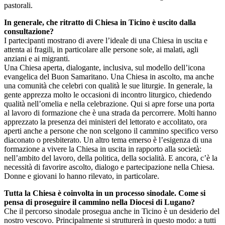
pastorali.
In generale, che ritratto di Chiesa in Ticino è uscito dalla
consultazione?
I partecipanti mostrano di avere l’ideale di una Chiesa in uscita e
attenta ai fragili, in particolare alle persone sole, ai malati, agli
anziani e ai migranti.
Una Chiesa aperta, dialogante, inclusiva, sul modello dell’icona
evangelica del Buon Samaritano. Una Chiesa in ascolto, ma anche
una comunità che celebri con qualità le sue liturgie. In generale, la
gente apprezza molto le occasioni di incontro liturgico, chiedendo
qualità nell’omelia e nella celebrazione. Qui si apre forse una porta
al lavoro di formazione che è una strada da percorrere. Molti hanno
apprezzato la presenza dei ministeri del lettorato e accolitato, ora
aperti anche a persone che non scelgono il cammino specifico verso
diaconato o presbiterato. Un altro tema emerso è l’esigenza di una
formazione a vivere la Chiesa in uscita in rapporto alla società:
nell’ambito del lavoro, della politica, della socialità. E ancora, c’è la
necessità di favorire ascolto, dialogo e partecipazione nella Chiesa.
Donne e giovani lo hanno rilevato, in particolare.
Tutta la Chiesa è coinvolta in un processo sinodale. Come si
pensa di proseguire il cammino nella Diocesi di Lugano?
Che il percorso sinodale prosegua anche in Ticino è un desiderio del
nostro vescovo. Principalmente si strutturerà in questo modo: a tutti