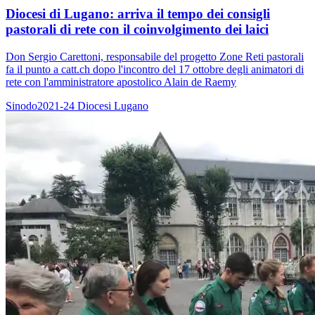
Diocesi di Lugano: arriva il tempo dei consigli
pastorali di rete con il coinvolgimento dei laici
Don Sergio Carettoni, responsabile del progetto Zone Reti pastorali
fa il punto a catt.ch dopo l'incontro del 17 ottobre degli animatori di
rete con l'amministratore apostolico Alain de Raemy
Sinodo2021-24
Diocesi Lugano