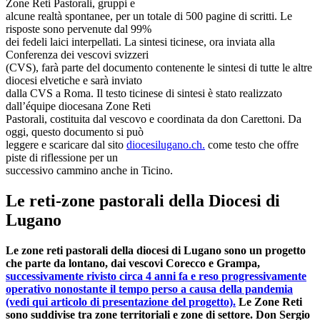
Zone Reti Pastorali, gruppi e
alcune realtà spontanee, per un totale di 500 pagine di scritti. Le
risposte sono pervenute dal 99%
dei fedeli laici interpellati. La sintesi ticinese, ora inviata alla
Conferenza dei vescovi svizzeri
(CVS), farà parte del documento contenente le sintesi di tutte le altre
diocesi elvetiche e sarà inviato
dalla CVS a Roma. Il testo ticinese di sintesi è stato realizzato
dall’équipe diocesana Zone Reti
Pastorali, costituita dal vescovo e coordinata da don Carettoni. Da
oggi, questo documento si può
leggere e scaricare dal sito
diocesilugano.ch.
come testo che offre
piste di riflessione per un
successivo cammino anche in Ticino.
Le reti-zone pastorali della Diocesi di
Lugano
Le zone reti pastorali della diocesi di Lugano sono un progetto
che parte da lontano, dai vescovi Corecco e Grampa,
successivamente rivisto circa 4 anni fa e reso progressivamente
operativo nonostante il tempo perso a causa della pandemia
(vedi qui articolo di presentazione del progetto).
Le Zone Reti
sono suddivise tra zone territoriali e zone di settore. Don Sergio