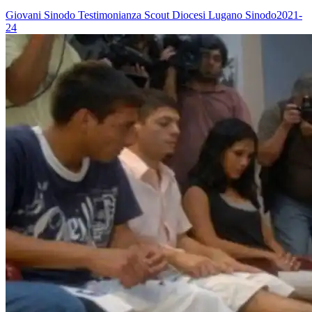
Giovani
Sinodo
Testimonianza
Scout
Diocesi Lugano
Sinodo2021-
24