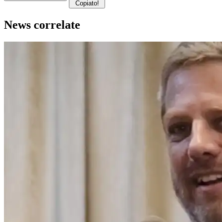
Copiato!
News correlate