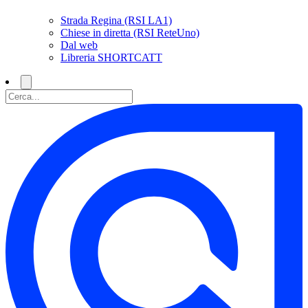
Strada Regina (RSI LA1)
Chiese in diretta (RSI ReteUno)
Dal web
Libreria SHORTCATT