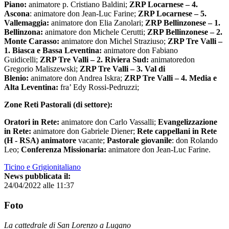
Piano:
animatore p. Cristiano Baldini;
ZRP Locarnese – 4.
Ascona
: animatore don Jean-Luc Farine;
ZRP Locarnese – 5.
Vallemaggia:
animatore don Elia Zanolari;
ZRP Bellinzonese – 1.
Bellinzona:
animatore don Michele Cerutti;
ZRP Bellinzonese – 2.
Monte Carasso:
animatore don Michel Straziuso;
ZRP Tre Valli –
1. Biasca e Bassa Leventina:
animatore don Fabiano
Guidicelli;
ZRP Tre Valli – 2. Riviera Sud:
animatoredon
Gregorio Maliszewski;
ZRP Tre Valli – 3. Val di
Blenio:
animatore don Andrea Iskra;
ZRP Tre Valli – 4. Media e
Alta Leventina:
fra’ Edy Rossi-Pedruzzi;
Zone Reti Pastorali (di settore):
Oratori in Rete:
animatore don Carlo Vassalli;
Evangelizzazione
in Rete:
animatore don Gabriele Diener;
Rete cappellani in Rete
(H - RSA) animatore
vacante;
Pastorale giovanile
: don Rolando
Leo;
Conferenza Missionaria:
animatore don Jean-Luc Farine.
Ticino e Grigionitaliano
News pubblicata il:
24/04/2022 alle 11:37
Foto
La cattedrale di San Lorenzo a Lugano