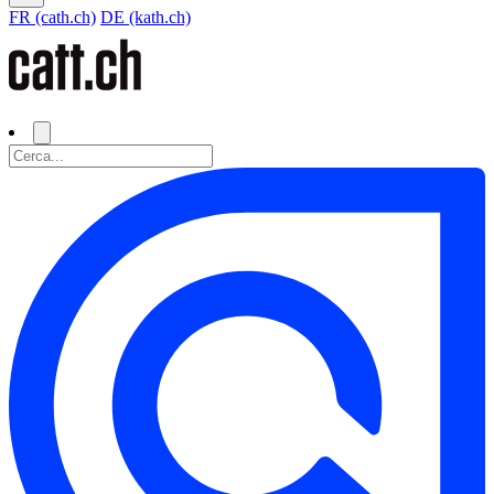
FR (cath.ch)
DE (kath.ch)