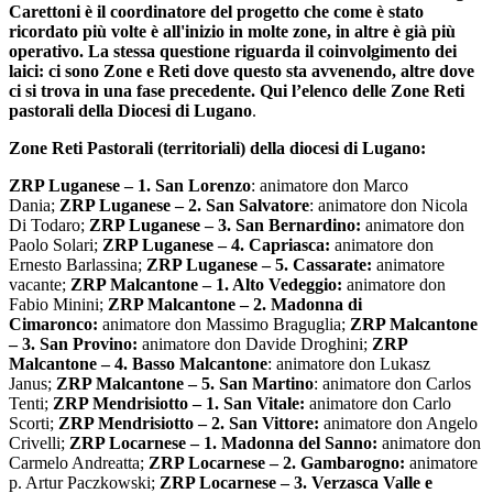
Carettoni è il coordinatore del progetto che come è stato
ricordato più volte è all'inizio in molte zone, in altre è già più
operativo. La stessa questione riguarda il coinvolgimento dei
laici: ci sono Zone e Reti dove questo sta avvenendo, altre dove
ci si trova in una fase precedente. Qui l’elenco delle Zone Reti
pastorali della Diocesi di Lugano
.
Zone Reti Pastorali (territoriali) della diocesi di Lugano:
ZRP Luganese – 1. San Lorenzo
: animatore don Marco
Dania;
ZRP Luganese – 2. San Salvatore
: animatore don Nicola
Di Todaro;
ZRP Luganese – 3. San Bernardino:
animatore don
Paolo Solari;
ZRP Luganese – 4. Capriasca:
animatore don
Ernesto Barlassina;
ZRP Luganese – 5. Cassarate:
animatore
vacante;
ZRP Malcantone – 1. Alto Vedeggio:
animatore don
Fabio Minini;
ZRP Malcantone – 2. Madonna di
Cimaronco:
animatore don Massimo Braguglia;
ZRP Malcantone
– 3. San Provino:
animatore don Davide Droghini;
ZRP
Malcantone – 4. Basso Malcantone
: animatore don Lukasz
Janus;
ZRP Malcantone – 5. San Martino
: animatore don Carlos
Tenti;
ZRP Mendrisiotto – 1. San Vitale:
animatore don Carlo
Scorti;
ZRP Mendrisiotto – 2. San Vittore:
animatore don Angelo
Crivelli;
ZRP Locarnese – 1. Madonna del Sanno:
animatore don
Carmelo Andreatta;
ZRP Locarnese – 2. Gambarogno:
animatore
p. Artur Paczkowski;
ZRP Locarnese – 3. Verzasca Valle e