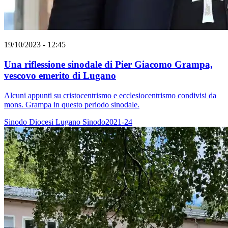
19/10/2023 - 12:45
Una riflessione sinodale di Pier Giacomo Grampa,
vescovo emerito di Lugano
Alcuni appunti su cristocentrismo e ecclesiocentrismo condivisi da
mons. Grampa in questo periodo sinodale.
Sinodo
Diocesi Lugano
Sinodo2021-24