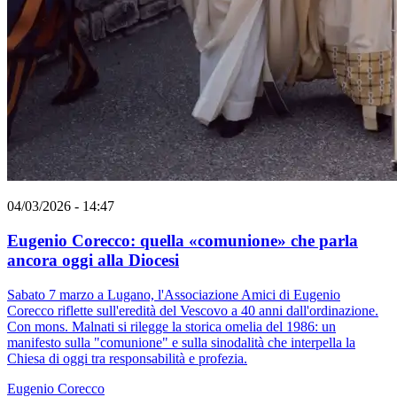
04/03/2026 - 14:47
Eugenio Corecco: quella «comunione» che parla
ancora oggi alla Diocesi
Sabato 7 marzo a Lugano, l'Associazione Amici di Eugenio
Corecco riflette sull'eredità del Vescovo a 40 anni dall'ordinazione.
Con mons. Malnati si rilegge la storica omelia del 1986: un
manifesto sulla "comunione" e sulla sinodalità che interpella la
Chiesa di oggi tra responsabilità e profezia.
Eugenio Corecco