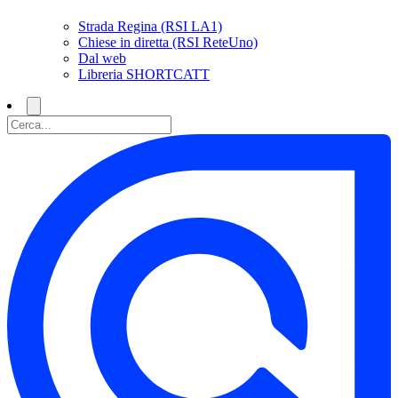
Strada Regina (RSI LA1)
Chiese in diretta (RSI ReteUno)
Dal web
Libreria SHORTCATT