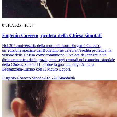
07/10/2025 - 16:37
Eugenio Corecco, profeta della Chiesa sinodale
Nel 30° anniversario della morte di mons. Eugenio Corecco,
un’edizione speciale del Bollettino ne celebra l’eredità profetica: la
visione della Chiesa come comunione, il valore dei carismi e un
diritto canonico della grazia, temi oggi centrali nel cammino sinodale
della Chiesa. Sabato 11 ottobre la giornata degli Amici a
Breganzona-Lucino con P. Mauro Lepori.
Eugenio Corecco
Sinodo2021-24
Sinodalità