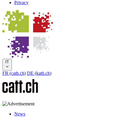
Privacy
IT
FR (cath.ch)
DE (kath.ch)
News