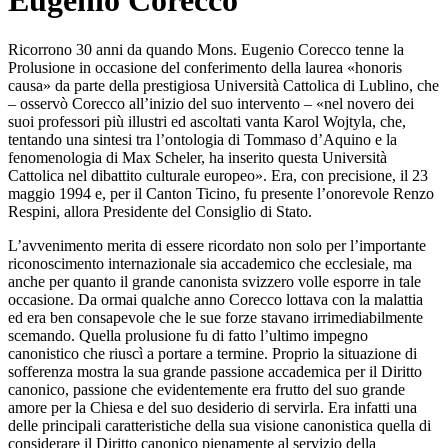
Eugenio Corecco
Ricorrono 30 anni da quando Mons. Eugenio Corecco tenne la
Prolusione in occasione del conferimento della laurea «honoris
causa» da parte della prestigiosa Università Cattolica di Lublino, che
– osservò Corecco all’inizio del suo intervento – «nel novero dei
suoi professori più illustri ed ascoltati vanta Karol Wojtyla, che,
tentando una sintesi tra l’ontologia di Tommaso d’Aquino e la
fenomenologia di Max Scheler, ha inserito questa Università
Cattolica nel dibattito culturale europeo». Era, con precisione, il 23
maggio 1994 e, per il Canton Ticino, fu presente l’onorevole Renzo
Respini, allora Presidente del Consiglio di Stato.
L’avvenimento merita di essere ricordato non solo per l’importante
riconoscimento internazionale sia accademico che ecclesiale, ma
anche per quanto il grande canonista svizzero volle esporre in tale
occasione. Da ormai qualche anno Corecco lottava con la malattia
ed era ben consapevole che le sue forze stavano irrimediabilmente
scemando. Quella prolusione fu di fatto l’ultimo impegno
canonistico che riuscì a portare a termine. Proprio la situazione di
sofferenza mostra la sua grande passione accademica per il Diritto
canonico, passione che evidentemente era frutto del suo grande
amore per la Chiesa e del suo desiderio di servirla. Era infatti una
delle principali caratteristiche della sua visione canonistica quella di
considerare il Diritto canonico pienamente al servizio della