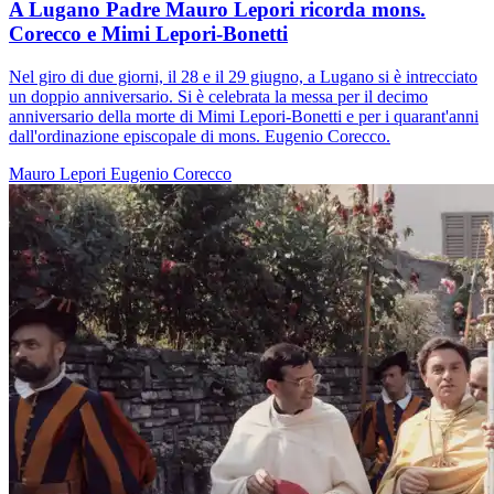
A Lugano Padre Mauro Lepori ricorda mons.
Corecco e Mimi Lepori-Bonetti
Nel giro di due giorni, il 28 e il 29 giugno, a Lugano si è intrecciato
un doppio anniversario. Si è celebrata la messa per il decimo
anniversario della morte di Mimi Lepori-Bonetti e per i quarant'anni
dall'ordinazione episcopale di mons. Eugenio Corecco.
Mauro Lepori
Eugenio Corecco