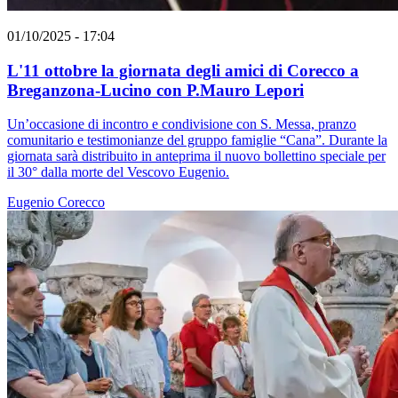
01/10/2025 - 17:04
L'11 ottobre la giornata degli amici di Corecco a
Breganzona-Lucino con P.Mauro Lepori
Un’occasione di incontro e condivisione con S. Messa, pranzo
comunitario e testimonianze del gruppo famiglie “Cana”. Durante la
giornata sarà distribuito in anteprima il nuovo bollettino speciale per
il 30° dalla morte del Vescovo Eugenio.
Eugenio Corecco