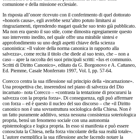
comunione e della missione ecclesiale.
In risposta all’onore ricevuto con il conferimento di quel dottorato
«honoris causa», egli avrebbe senz’altro potuto limitarsi ai
ringraziamenti, riprendendo magari qualche suo testo già pubblicato.
Ma non era questo il suo stile, come dimostra egregiamente questo
suo intervento inedito, nel quale offre una mirabile sintesi e
approfondimento su uno degli aspetti chiave della scienza
canonistica: «Il valore della norma canonica in rapporto alla
salvezza», come recita il titolo che diede al suo testo, che – non a
caso – apre la raccolta dei suoi principali scritti: «Ius et communio.
Scritti di Diritto Canonico», editato da G. Borgonovo e A. Cattaneo,
Ed. Piemme, Casale Monferrato 1997, Vol. I, pp. 57-64.
Corecco centra la sua riflessione sul principio della «incarnazione».
Una prospettiva che, inserendosi nel piano di salvezza del Dio
incarnato– nota Corecco – «contrasta la tentazione di procurarsi la
salvezza con la propria forza». Di conseguenza, egli può affermare
con forza – ed è questo il nucleo del suo discorso – che «il Diritto
canonico non è una sovrastruttura sociologica della Chiesa. Non è
un fatto puramente additivo, senza nessuna consistenza soteriologica
propria, bensì un fenomeno sociale con una autonomia
epistemologica e logica propria. In esso si manifesta e può essere
conosciuta la Chiesa, nella forza vincolante della sua realtà totale».
L’autore esemplifica la sua riflessione anche facendo notare la