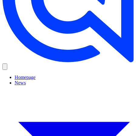
Homepage
News