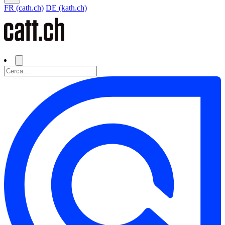
FR (cath.ch)
DE (kath.ch)