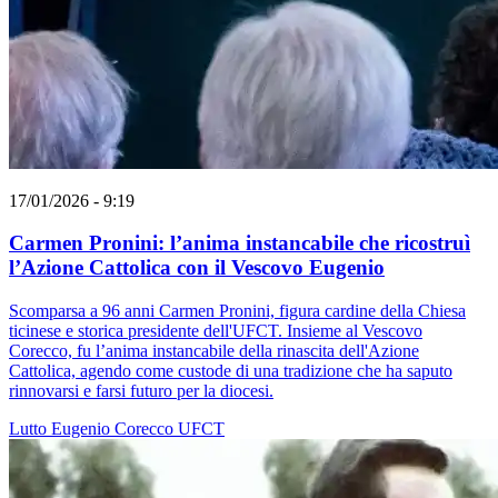
17/01/2026 - 9:19
Carmen Pronini: l’anima instancabile che ricostruì
l’Azione Cattolica con il Vescovo Eugenio
Scomparsa a 96 anni Carmen Pronini, figura cardine della Chiesa
ticinese e storica presidente dell'UFCT. Insieme al Vescovo
Corecco, fu l’anima instancabile della rinascita dell'Azione
Cattolica, agendo come custode di una tradizione che ha saputo
rinnovarsi e farsi futuro per la diocesi.
Lutto
Eugenio Corecco
UFCT