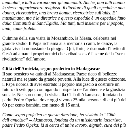
ammalati, e tutti lavorano per gli ammalati. Anche, non tutti hanno
la stessa appartenenza religiosa: il direttore di quell’ospedale è una
donna, ricercatrice, una brava donna, ricercatrice sull’aids. E’
musulmana, ma è la direttrice e questo ospedale è un ospedale fatto
dalla Comunità di Sant’Egidio. Ma tutti, tutti insieme per il popolo,
uniti, come fratelli.
Culmine della sua visita in Mozambico, la Messa, celebrata nel
grande stadio. Il Papa richiama alla memoria i canti, le danze, la
gioia vissuta nonostante la pioggia. Qui, forte, è risuonato l’invito di
Gesù ad amare i propri nemici che - ribadisce - è il seme della “vera
rivoluzione” dell’amore.
Città dell'Amicizia, segno profetico in Madagascar
Il suo pensiero va quindi al Madagascar, Paese ricco di bellezze
naturali ma segnato da grande povertà. Alla luce di questo orizzonte,
il Papa ricorda di aver esortato il popolo malgascio a costruire un
futuro di sviluppo, coniugando il rispetto dell’ambiente e la giustizia
sociale. Nel suo cuore, la visita alla Città di Akamasoa, fondata da
padre Pedro Opeka, dove oggi vivono 25mila persone, di cui più del
60 per cento bambini con meno di 15 anni.
Come segno profetico in questa direzione, ho visitato la “Città
dell’amicizia” – Akamasoa, fondata da un missionario lazzarista,
padre Pedro Opeka: là si cerca di unire lavoro, dignità, cura dei più