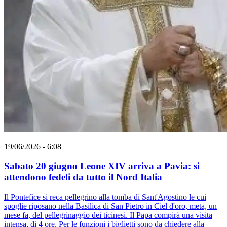
19/06/2026 - 6:08
Sabato 20 giugno Leone XIV arriva a Pavia: si
attendono fedeli da tutto il Nord Italia
Il Pontefice si reca pellegrino alla tomba di Sant'Agostino le cui
spoglie riposano nella Basilica di San Pietro in Ciel d'oro, meta, un
mese fa, del pellegrinaggio dei ticinesi. Il Papa compirà una visita
intensa, di 4 ore. Per le funzioni i biglietti sono da chiedere alla