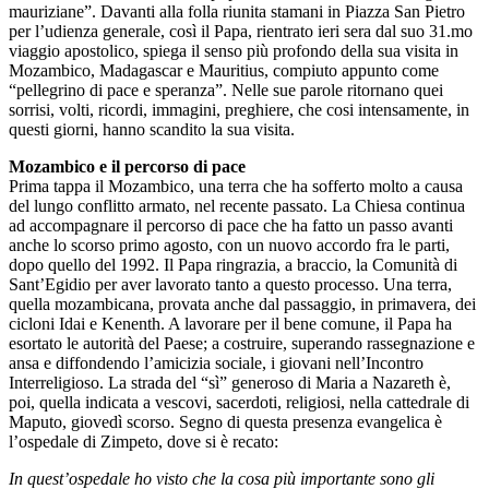
mauriziane”. Davanti alla folla riunita stamani in Piazza San Pietro
per l’udienza generale, così il Papa, rientrato ieri sera dal suo 31.mo
viaggio apostolico, spiega il senso più profondo della sua visita in
Mozambico, Madagascar e Mauritius, compiuto appunto come
“pellegrino di pace e speranza”. Nelle sue parole ritornano quei
sorrisi, volti, ricordi, immagini, preghiere, che cosi intensamente, in
questi giorni, hanno scandito la sua visita.
Mozambico e il percorso di pace
Prima tappa il Mozambico, una terra che ha sofferto molto a causa
del lungo conflitto armato, nel recente passato. La Chiesa continua
ad accompagnare il percorso di pace che ha fatto un passo avanti
anche lo scorso primo agosto, con un nuovo accordo fra le parti,
dopo quello del 1992. Il Papa ringrazia, a braccio, la Comunità di
Sant’Egidio per aver lavorato tanto a questo processo. Una terra,
quella mozambicana, provata anche dal passaggio, in primavera, dei
cicloni Idai e Kenenth. A lavorare per il bene comune, il Papa ha
esortato le autorità del Paese; a costruire, superando rassegnazione e
ansa e diffondendo l’amicizia sociale, i giovani nell’Incontro
Interreligioso. La strada del “sì” generoso di Maria a Nazareth è,
poi, quella indicata a vescovi, sacerdoti, religiosi, nella cattedrale di
Maputo, giovedì scorso. Segno di questa presenza evangelica è
l’ospedale di Zimpeto, dove si è recato:
In quest’ospedale ho visto che la cosa più importante sono gli