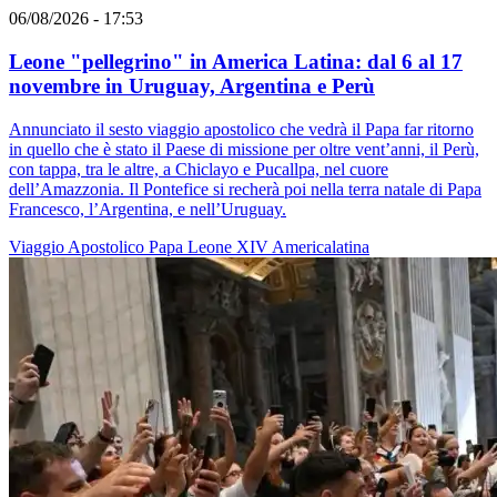
06/08/2026 - 17:53
Leone "pellegrino" in America Latina: dal 6 al 17
novembre in Uruguay, Argentina e Perù
Annunciato il sesto viaggio apostolico che vedrà il Papa far ritorno
in quello che è stato il Paese di missione per oltre vent’anni, il Perù,
con tappa, tra le altre, a Chiclayo e Pucallpa, nel cuore
dell’Amazzonia. Il Pontefice si recherà poi nella terra natale di Papa
Francesco, l’Argentina, e nell’Uruguay.
Viaggio Apostolico
Papa Leone XIV
Americalatina