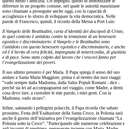
questo modo l’amicizia. Un impegno, quello di armonizzare le
diferenze in un progetto comune, nel quale le autorità mauriziane
sono chiamate a proseguire anche oggi, con la capacità di
accoglienza e lo sforzo di sviluppare la vita democratica. Nelle
parole di Francesco, quindi, il ricordo della Messa a Port Luis:
Il Vangelo delle Beatitudini, carta d’identità dei discepoli di Cristo,
in quel contesto è antidoto contro la tentazione di un benessere
egoistico e discriminatorio: il Vangelo e le Beatitudini sono
l’antidoto con questo benessere egoistico e discriminatorio, e anche
ed è il lievito di vera felicità, impregnata di misericordia, di giustizia
e di pace. Sono stato colpito dal lavoro che i vescovi fanno per
l’evangelizzazione dei poveri.
Il suo ultimo pensiero è per Maria. Il Papa spiega il senso del suo
andare a Santa Maria Maggiore, prima e al rientro dai suoi viaggi:
"vado sempre dalla Madonna, dalla Salus Populi Romani - dice -
perché sia lei ad accompagnarmi nel viaggio, come Madre, a dirmi
cosa devo fare, a custodire le mie parole, i miei gesti. Con la
Madonna, vado sicuro".
Infine, salutando i pellegrini polacchi, il Papa ricorda che sabato
prossimo, Festa dell’Esaltazione della Santa Croce, in Polonia sarà
anche il giorno dell’iniziativa per l’evangelizzazione chiamata “La
Polonia sotto la Croce”. "Partecipando alle numerose celebrazioni e
agli incontri di preghiera, perseverate insieme con Maria, Madre