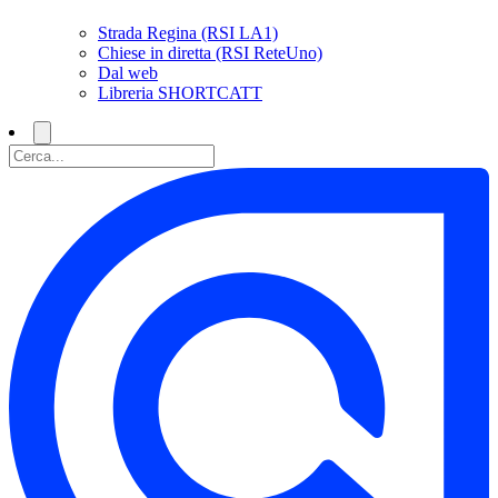
Strada Regina (RSI LA1)
Chiese in diretta (RSI ReteUno)
Dal web
Libreria SHORTCATT