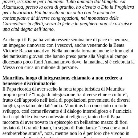
poveri, istruzione per i bambini. Tutto animato dal Vangelo. Ad
Akamasoa, presso la cava di granito, ho elevato a Dio la Preghiera
per i lavoratori. Poi ho avuto un incontro con le monache
contemplative di diverse congregazioni, nel monastero delle
Carmelitan: in effetti, senza la fede e la preghiera non si costruisce
una città degna dell’uomo.
Anche qui il Papa ha voluto essere seminatore di pace e speranza,
un impegno rinnovato con i vescovi, anche venerando la Beata
Victorie Rasoamanarivo. Nella memoria tornano anche le immagini
dei tantissimi giovani che hanno preso parte alla Veglia al campo
diocesano poco fuori Antananarivo dove, la mattina, si è celebrata la
Messa con circa un milione di persone.
Mauritius, luogo di integrazione, chiamato a non cedere a
benessere discriminatorio
Il Papa ricorda di aver scelto la nota tappa turistica di Mauritius
proprio perché “luogo di integrazione fra diverse etnie e culture”,
frutto dell’approdo nell’isola di popolazioni provenienti da diversi
luoghi, specialmente dall’India. Mauritius ha conosciuto un forte
sviluppo, così come rilevante è il dialogo interreligioso e l’amicizia
fra i capi delle diverse confessioni religiose, tanto che il Papa
racconta di aver trovato in episcopio un bellissimo mazzo di fiori
inviato dal Grande Imam, in segno di fratellanza: “cosa che a noi
sembrerebbe strana”, nota, mentre non lo è per loro che vivono in