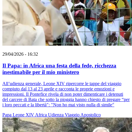
29/04/2026 - 16:32
Il Papa: in Africa una festa della fede, ricchezza
inestimabile per il mio ministero
All’udienza generale, Leone XIV ripercorre le tappe del viaggio
compiuto dal 13 al 23 aprile e racconta le proprie emozioni e
impressioni. Il Pontefice rivela di non poter dimenticare i detenuti
del carcere di Bata che sotto la pioggia hanno chiesto di pregare “per
i loro peccati e la libertà": "Non ho mai visto nulla di simile"
Papa Leone XIV
Africa
Udienza
Viaggio Apostolico