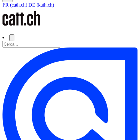
FR (cath.ch)
DE (kath.ch)