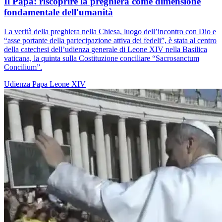
Il Papa: riscoprire la preghiera come dimensione
fondamentale dell'umanità
La verità della preghiera nella Chiesa, luogo dell’incontro con Dio e
“asse portante della partecipazione attiva dei fedeli”, è stata al centro
della catechesi dell’udienza generale di Leone XIV nella Basilica
vaticana, la quinta sulla Costituzione conciliare “Sacrosanctum
Concilium”.
Udienza
Papa Leone XIV