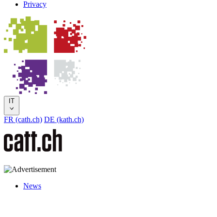
Privacy
IT
FR (cath.ch)
DE (kath.ch)
News