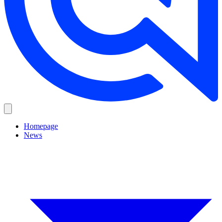
Homepage
News