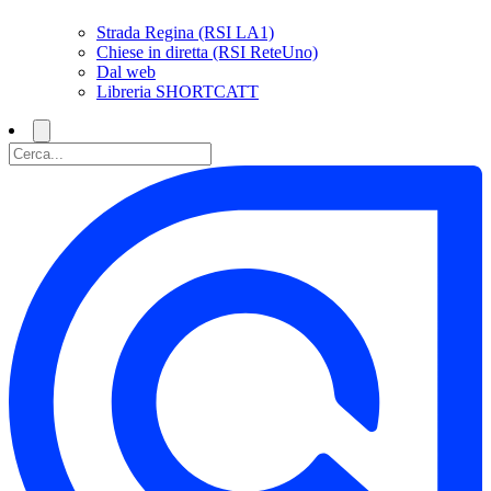
Strada Regina (RSI LA1)
Chiese in diretta (RSI ReteUno)
Dal web
Libreria SHORTCATT