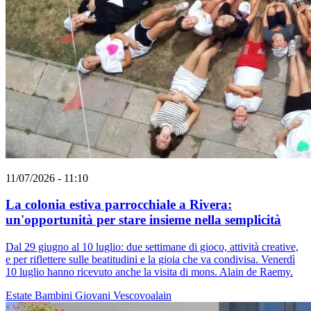
11/07/2026 - 11:10
La colonia estiva parrocchiale a Rivera:
un'opportunità per stare insieme nella semplicità
Dal 29 giugno al 10 luglio: due settimane di gioco, attività creative,
e per riflettere sulle beatitudini e la gioia che va condivisa. Venerdì
10 luglio hanno ricevuto anche la visita di mons. Alain de Raemy.
Estate
Bambini
Giovani
Vescovoalain