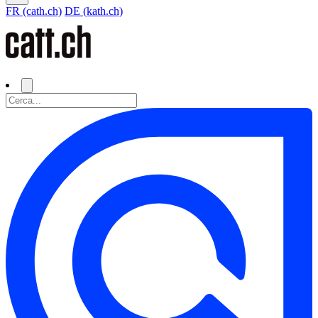
FR (cath.ch)
DE (kath.ch)