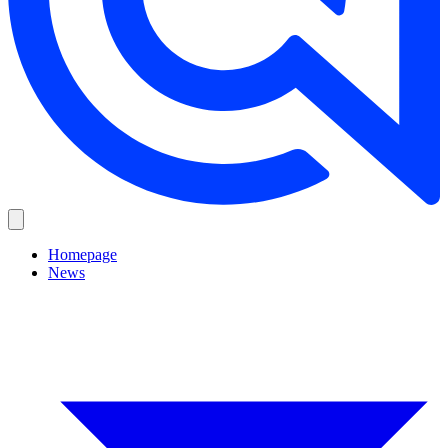
Homepage
News