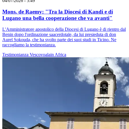
04/07/2026 - 5:49
Mons. de Raemy: "Tra la Diocesi di Kandi e di
Lugano una bella cooperazione che va avanti"
L'Amministratore apostolico della Diocesi di Lugano è di rientro dal
Benin dopo l'ordinazione saacerdotale, da lui presieduta di don
Aurel Sokouda, che ha svolto parte dei suoi studi in Ticino. Ne
raccogliamo la testimonianza.
Testimonianza
Vescovoalain
Africa