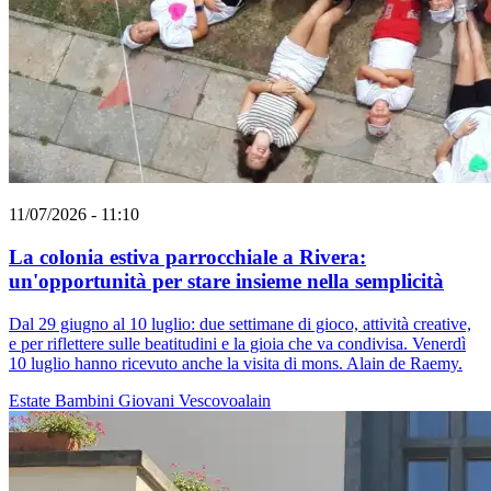
11/07/2026 - 11:10
La colonia estiva parrocchiale a Rivera:
un'opportunità per stare insieme nella semplicità
Dal 29 giugno al 10 luglio: due settimane di gioco, attività creative,
e per riflettere sulle beatitudini e la gioia che va condivisa. Venerdì
10 luglio hanno ricevuto anche la visita di mons. Alain de Raemy.
Estate
Bambini
Giovani
Vescovoalain