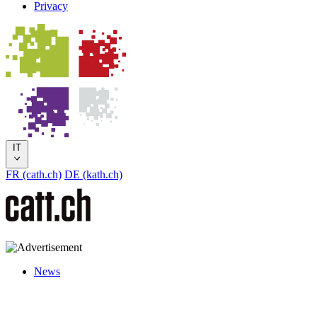
Privacy
IT
FR (cath.ch)
DE (kath.ch)
News