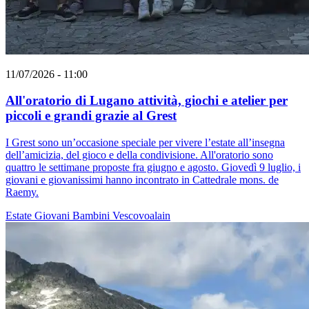
11/07/2026 - 11:00
All'oratorio di Lugano attività, giochi e atelier per
piccoli e grandi grazie al Grest
I Grest sono un’occasione speciale per vivere l’estate all’insegna
dell’amicizia, del gioco e della condivisione. All'oratorio sono
quattro le settimane proposte fra giugno e agosto. Giovedì 9 luglio, i
giovani e giovanissimi hanno incontrato in Cattedrale mons. de
Raemy.
Estate
Giovani
Bambini
Vescovoalain