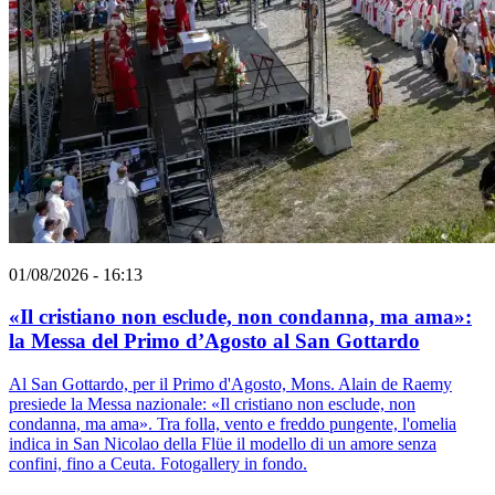
01/08/2026 - 16:13
«Il cristiano non esclude, non condanna, ma ama»:
la Messa del Primo d’Agosto al San Gottardo
Al San Gottardo, per il Primo d'Agosto, Mons. Alain de Raemy
presiede la Messa nazionale: «Il cristiano non esclude, non
condanna, ma ama». Tra folla, vento e freddo pungente, l'omelia
indica in San Nicolao della Flüe il modello di un amore senza
confini, fino a Ceuta. Fotogallery in fondo.