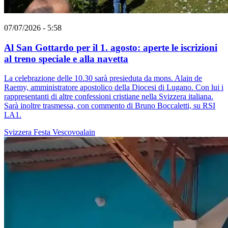
07/07/2026 - 5:58
Al San Gottardo per il 1. agosto: aperte le iscrizioni
al treno speciale e alla navetta
La celebrazione delle 10.30 sarà presieduta da mons. Alain de
Raemy, amministratore apostolico della Diocesi di Lugano. Con lui i
rappresentanti di altre confessioni cristiane nella Svizzera italiana.
Sarà inoltre trasmessa, con commento di Bruno Boccaletti, su RSI
LA1.
Svizzera
Festa
Vescovoalain