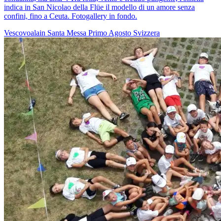
indica in San Nicolao della Flüe il modello di un amore senza
confini, fino a Ceuta. Fotogallery in fondo.
Vescovoalain
Santa Messa
Primo Agosto
Svizzera