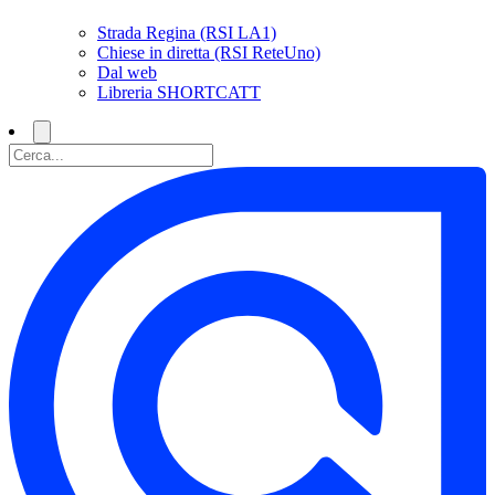
Strada Regina (RSI LA1)
Chiese in diretta (RSI ReteUno)
Dal web
Libreria SHORTCATT