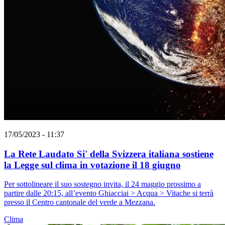
17/05/2023 - 11:37
La Rete Laudato Si' della Svizzera italiana sostiene
la Legge sul clima in votazione il 18 giugno
Per sottolineare il suo sostegno invita, il 24 maggio prossimo a
partire dalle 20:15, all’evento Ghiacciai > Acqua > Vitache si terrà
presso il Centro cantonale del verde a Mezzana.
Clima