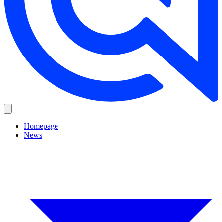
Homepage
News