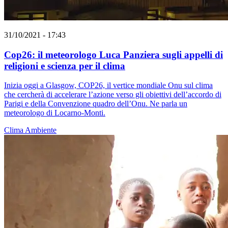
31/10/2021 - 17:43
Cop26: il meteorologo Luca Panziera sugli appelli di
religioni e scienza per il clima
Inizia oggi a Glasgow, COP26, il vertice mondiale Onu sul clima
che cercherà di accelerare l’azione verso gli obiettivi dell’accordo di
Parigi e della Convenzione quadro dell’Onu. Ne parla un
meteorologo di Locarno-Monti.
Clima
Ambiente