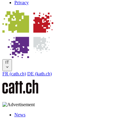
Privacy
IT
FR (cath.ch)
DE (kath.ch)
News