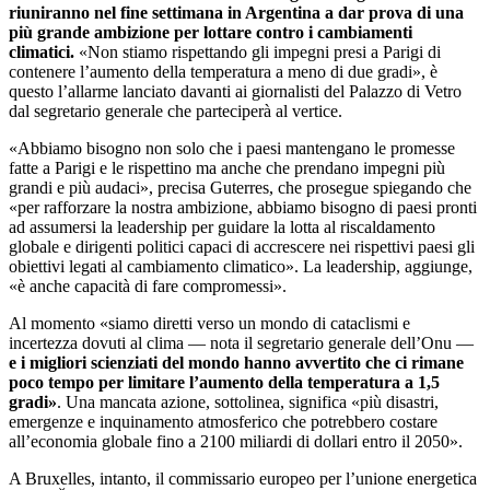
riuniranno nel fine settimana in Argentina a dar prova di una
più grande ambizione per lottare contro i cambiamenti
climatici.
«Non stiamo rispettando gli impegni presi a Parigi di
contenere l’aumento della temperatura a meno di due gradi», è
questo l’allarme lanciato davanti ai giornalisti del Palazzo di Vetro
dal segretario generale che parteciperà al vertice.
«Abbiamo bisogno non solo che i paesi mantengano le promesse
fatte a Parigi e le rispettino ma anche che prendano impegni più
grandi e più audaci», precisa Guterres, che prosegue spiegando che
«per rafforzare la nostra ambizione, abbiamo bisogno di paesi pronti
ad assumersi la leadership per guidare la lotta al riscaldamento
globale e dirigenti politici capaci di accrescere nei rispettivi paesi gli
obiettivi legati al cambiamento climatico». La leadership, aggiunge,
«è anche capacità di fare compromessi».
Al momento «siamo diretti verso un mondo di cataclismi e
incertezza dovuti al clima — nota il segretario generale dell’Onu —
e i migliori scienziati del mondo hanno avvertito che ci rimane
poco tempo per limitare l’aumento della temperatura a 1,5
gradi»
. Una mancata azione, sottolinea, significa «più disastri,
emergenze e inquinamento atmosferico che potrebbero costare
all’economia globale fino a 2100 miliardi di dollari entro il 2050».
A Bruxelles, intanto, il commissario europeo per l’unione energetica