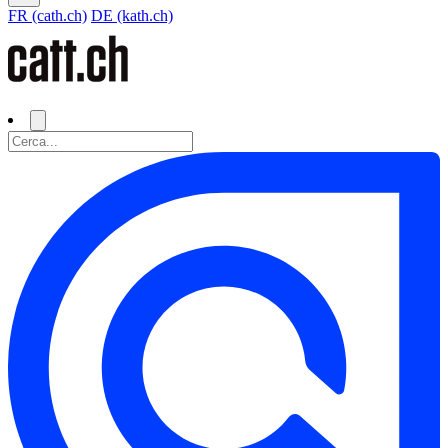
FR (cath.ch)
DE (kath.ch)