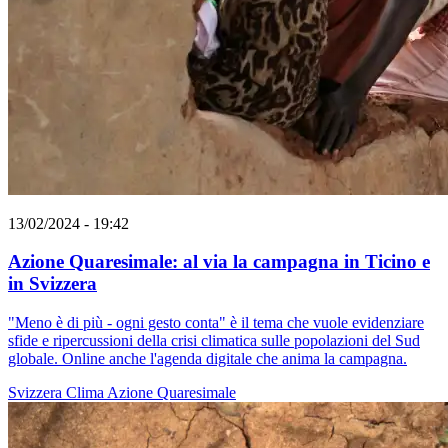
13/02/2024 - 19:42
Azione Quaresimale: al via la campagna in Ticino e
in Svizzera
"Meno è di più - ogni gesto conta" è il tema che vuole evidenziare
sfide e ripercussioni della crisi climatica sulle popolazioni del Sud
globale. Online anche l'agenda digitale che anima la campagna.
Svizzera
Clima
Azione Quaresimale