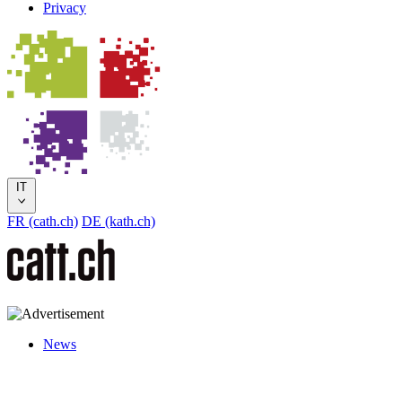
Privacy
IT
FR (cath.ch)
DE (kath.ch)
News