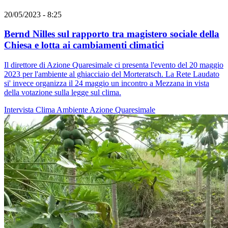
20/05/2023 - 8:25
Bernd Nilles sul rapporto tra magistero sociale della
Chiesa e lotta ai cambiamenti climatici
Il direttore di Azione Quaresimale ci presenta l'evento del 20 maggio
2023 per l'ambiente al ghiacciaio del Morteratsch. La Rete Laudato
si' invece organizza il 24 maggio un incontro a Mezzana in vista
della votazione sulla legge sul clima.
Intervista
Clima
Ambiente
Azione Quaresimale