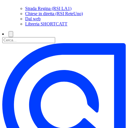
Strada Regina (RSI LA1)
Chiese in diretta (RSI ReteUno)
Dal web
Libreria SHORTCATT