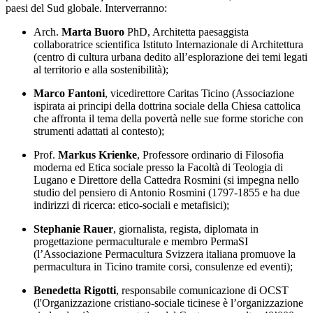
paesi del Sud globale. Interverranno:
Arch.
Marta Buoro
PhD, Architetta paesaggista
collaboratrice scientifica Istituto Internazionale di Architettura
(centro di cultura urbana dedito all’esplorazione dei temi legati
al territorio e alla sostenibilità);
Marco Fantoni
, vicedirettore Caritas Ticino (Associazione
ispirata ai principi della dottrina sociale della Chiesa cattolica
che affronta il tema della povertà nelle sue forme storiche con
strumenti adattati al contesto);
Prof.
Markus Krienke
, Professore ordinario di Filosofia
moderna ed Etica sociale presso la Facoltà di Teologia di
Lugano e Direttore della Cattedra Rosmini (si impegna nello
studio del pensiero di Antonio Rosmini (1797-1855 e ha due
indirizzi di ricerca: etico-sociali e metafisici);
Stephanie Rauer
, giornalista, regista, diplomata in
progettazione permaculturale e membro PermaSI
(l’Associazione Permacultura Svizzera italiana promuove la
permacultura in Ticino tramite corsi, consulenze ed eventi);
Benedetta Rigotti
, responsabile comunicazione di OCST
(l'Organizzazione cristiano-sociale ticinese è l’organizzazione