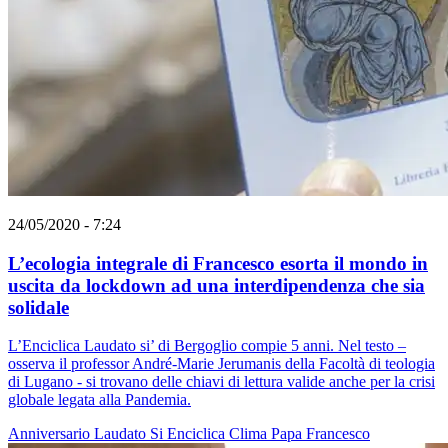
24/05/2020 - 7:24
L’ecologia integrale di Francesco esorta il mondo in
uscita da lockdown ad una interdipendenza che sia
solidale
L’Enciclica Laudato si’ di Bergoglio compie 5 anni. Nel testo –
osserva il professor André-Marie Jerumanis della Facoltà di teologia
di Lugano - si trovano delle chiavi di lettura valide anche per la crisi
globale legata alla Pandemia.
Anniversario
Laudato Si
Enciclica
Clima
Papa Francesco