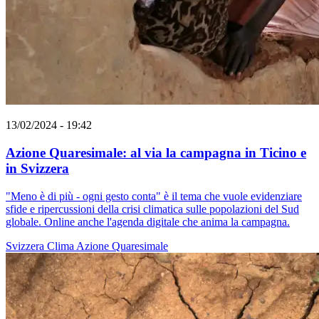
13/02/2024 - 19:42
Azione Quaresimale: al via la campagna in Ticino e
in Svizzera
"Meno è di più - ogni gesto conta" è il tema che vuole evidenziare
sfide e ripercussioni della crisi climatica sulle popolazioni del Sud
globale. Online anche l'agenda digitale che anima la campagna.
Svizzera
Clima
Azione Quaresimale