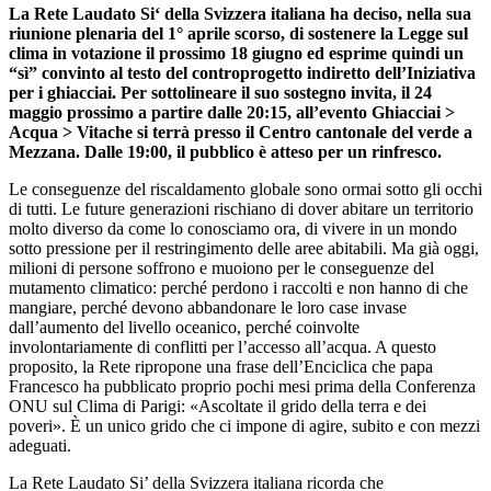
La Rete Laudato Si‘ della Svizzera italiana ha deciso, nella sua
riunione plenaria del 1° aprile scorso, di sostenere la Legge sul
clima in votazione il prossimo 18 giugno ed esprime quindi un
“sì” convinto al testo del controprogetto indiretto dell’Iniziativa
per i ghiacciai. Per sottolineare il suo sostegno invita, il 24
maggio prossimo a partire dalle 20:15, all’evento Ghiacciai >
Acqua > Vitache si terrà presso il Centro cantonale del verde a
Mezzana. Dalle 19:00, il pubblico è atteso per un rinfresco.
Le conseguenze del riscaldamento globale sono ormai sotto gli occhi
di tutti. Le future generazioni rischiano di dover abitare un territorio
molto diverso da come lo conosciamo ora, di vivere in un mondo
sotto pressione per il restringimento delle aree abitabili. Ma già oggi,
milioni di persone soffrono e muoiono per le conseguenze del
mutamento climatico: perché perdono i raccolti e non hanno di che
mangiare, perché devono abbandonare le loro case invase
dall’aumento del livello oceanico, perché coinvolte
involontariamente di conflitti per l’accesso all’acqua. A questo
proposito, la Rete ripropone una frase dell’Enciclica che papa
Francesco ha pubblicato proprio pochi mesi prima della Conferenza
ONU sul Clima di Parigi: «Ascoltate il grido della terra e dei
poveri». È un unico grido che ci impone di agire, subito e con mezzi
adeguati.
La Rete Laudato Si’ della Svizzera italiana ricorda che