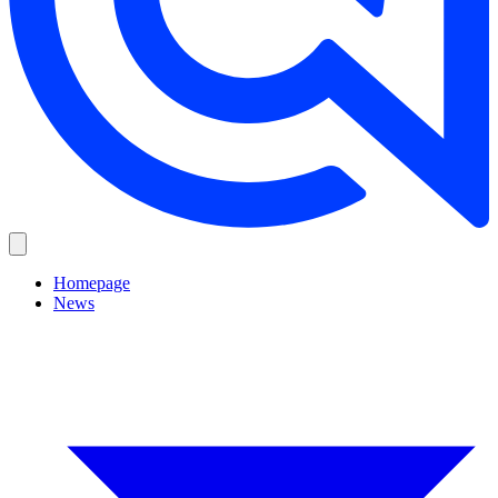
Homepage
News