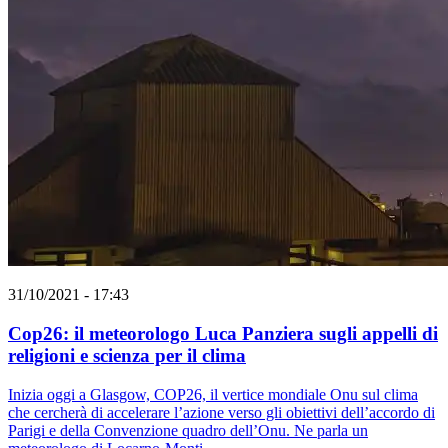
31/10/2021 - 17:43
Cop26: il meteorologo Luca Panziera sugli appelli di
religioni e scienza per il clima
Inizia oggi a Glasgow, COP26, il vertice mondiale Onu sul clima
che cercherà di accelerare l’azione verso gli obiettivi dell’accordo di
Parigi e della Convenzione quadro dell’Onu. Ne parla un