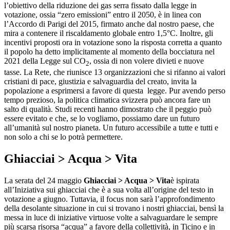
l’obiettivo della riduzione dei gas serra fissato dalla legge in
votazione, ossia “zero emissioni” entro il 2050, è in linea con
l’Accordo di Parigi del 2015, firmato anche dal nostro paese, che
mira a contenere il riscaldamento globale entro 1,5°C. Inoltre, gli
incentivi proposti ora in votazione sono la risposta corretta a quanto
il popolo ha detto implicitamente al momento della bocciatura nel
2021 della Legge sul CO
, ossia di non volere divieti e nuove
2
tasse. La Rete, che riunisce 13 organizzazioni che si rifanno ai valori
cristiani di pace, giustizia e salvaguardia del creato, invita la
popolazione a esprimersi a favore di questa legge. Pur avendo perso
tempo prezioso, la politica climatica svizzera può ancora fare un
salto di qualità. Studi recenti hanno dimostrato che il peggio può
essere evitato e che, se lo vogliamo, possiamo dare un futuro
all’umanità sul nostro pianeta. Un futuro accessibile a tutte e tutti e
non solo a chi se lo potrà permettere.
Ghiacciai > Acqua > Vita
La serata del 24 maggio
Ghiacciai > Acqua > Vita
è ispirata
all’Iniziativa sui ghiacciai che è a sua volta all’origine del testo in
votazione a giugno. Tuttavia, il focus non sarà l’approfondimento
della desolante situazione in cui si trovano i nostri ghiacciai, bensì la
messa in luce di iniziative virtuose volte a salvaguardare le sempre
più scarsa risorsa “acqua” a favore della collettività, in Ticino e in