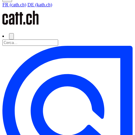
FR (cath.ch)
DE (kath.ch)