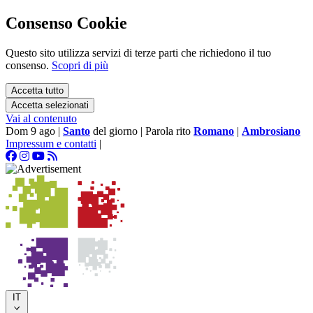
Consenso Cookie
Questo sito utilizza servizi di terze parti che richiedono il tuo
consenso.
Scopri di più
Accetta tutto
Accetta selezionati
Vai al contenuto
Dom 9 ago
|
Santo
del giorno
|
Parola rito
Romano
|
Ambrosiano
Impressum e contatti
|
IT