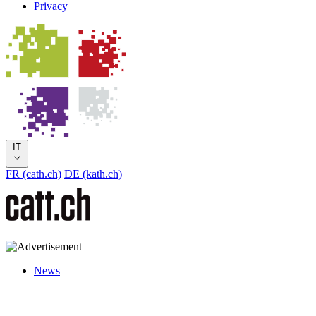
Privacy
IT
FR (cath.ch)
DE (kath.ch)
News