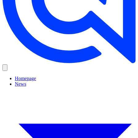
Homepage
News