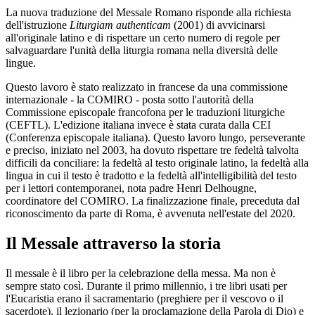
La nuova traduzione del Messale Romano risponde alla richiesta
dell'istruzione
Liturgiam authenticam
(2001) di avvicinarsi
all'originale latino e di rispettare un certo numero di regole per
salvaguardare l'unità della liturgia romana nella diversità delle
lingue.
Questo lavoro è stato realizzato in francese da una commissione
internazionale - la COMIRO - posta sotto l'autorità della
Commissione episcopale francofona per le traduzioni liturgiche
(CEFTL). L'edizione italiana invece è stata curata dalla CEI
(Conferenza episcopale italiana). Questo lavoro lungo, perseverante
e preciso, iniziato nel 2003, ha dovuto rispettare tre fedeltà talvolta
difficili da conciliare: la fedeltà al testo originale latino, la fedeltà alla
lingua in cui il testo è tradotto e la fedeltà all'intelligibilità del testo
per i lettori contemporanei, nota padre Henri Delhougne,
coordinatore del COMIRO. La finalizzazione finale, preceduta dal
riconoscimento da parte di Roma, è avvenuta nell'estate del 2020.
Il Messale attraverso la storia
Il messale è il libro per la celebrazione della messa. Ma non è
sempre stato così. Durante il primo millennio, i tre libri usati per
l'Eucaristia erano il sacramentario (preghiere per il vescovo o il
sacerdote), il lezionario (per la proclamazione della Parola di Dio) e