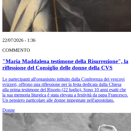
22/07/2026 - 1:36
COMMENTO
"Maria Maddalena testimone della Risurrezione", la
riflessione del Consiglio delle donne della CVS
Le partecipanti all'organismo istituito dalla Conferenza dei vescovi
svizzeri, offrono una riflessione per la festa dedicata dalla Chiesa
alla prima testimone del Risorto (22 luglio). Sono 10 anni esatti che
la sua memoria liturgica è stata elevata a festività da papa Francesco.
Un pensiero particolare alle donne impegnate nell'apostolato.
Donne