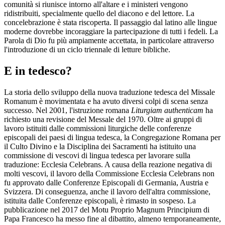
comunità si riunisce intorno all'altare e i ministeri vengono
ridistribuiti, specialmente quello del diacono e del lettore. La
concelebrazione è stata riscoperta. Il passaggio dal latino alle lingue
moderne dovrebbe incoraggiare la partecipazione di tutti i fedeli. La
Parola di Dio fu più ampiamente accettata, in particolare attraverso
l'introduzione di un ciclo triennale di letture bibliche.
E in tedesco?
La storia dello sviluppo della nuova traduzione tedesca del Missale
Romanum è movimentata e ha avuto diversi colpi di scena senza
successo. Nel 2001, l'istruzione romana
Liturgiam authenticam
ha
richiesto una revisione del Messale del 1970. Oltre ai gruppi di
lavoro istituiti dalle commissioni liturgiche delle conferenze
episcopali dei paesi di lingua tedesca, la Congregazione Romana per
il Culto Divino e la Disciplina dei Sacramenti ha istituito una
commissione di vescovi di lingua tedesca per lavorare sulla
traduzione: Ecclesia Celebrans. A causa della reazione negativa di
molti vescovi, il lavoro della Commissione Ecclesia Celebrans non
fu approvato dalle Conferenze Episcopali di Germania, Austria e
Svizzera. Di conseguenza, anche il lavoro dell'altra commissione,
istituita dalle Conferenze episcopali, è rimasto in sospeso. La
pubblicazione nel 2017 del Motu Proprio Magnum Principium di
Papa Francesco ha messo fine al dibattito, almeno temporaneamente,