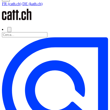
FR (cath.ch)
DE (kath.ch)