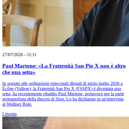
27/07/2026 - 11:11
Paul Martone: «La Fraternità San Pio X non è altro
che una setta»
In seguito alle ordinazioni episcopali illegali di inizio luglio 2026 a
Écône (Vallese), la Fraternità San Pio X (FSSPX) è diventata una
setta, ha recentemente ribadito Paul Martone, portavoce per la parte
germanofona della diocesi di Sion. Lo ha dichiarato in un'intervista
al Walliser Bote.
Liturgia