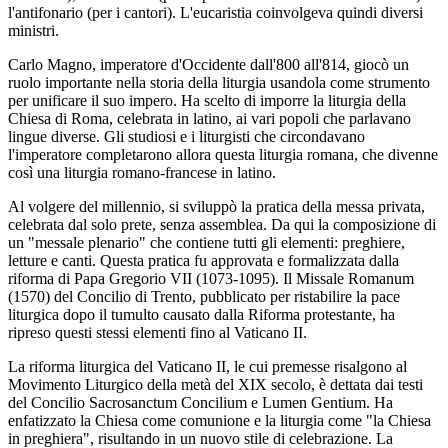
l'antifonario (per i cantori). L'eucaristia coinvolgeva quindi diversi
ministri.
Carlo Magno, imperatore d'Occidente dall'800 all'814, giocò un
ruolo importante nella storia della liturgia usandola come strumento
per unificare il suo impero. Ha scelto di imporre la liturgia della
Chiesa di Roma, celebrata in latino, ai vari popoli che parlavano
lingue diverse. Gli studiosi e i liturgisti che circondavano
l'imperatore completarono allora questa liturgia romana, che divenne
così una liturgia romano-francese in latino.
Al volgere del millennio, si sviluppò la pratica della messa privata,
celebrata dal solo prete, senza assemblea. Da qui la composizione di
un "messale plenario" che contiene tutti gli elementi: preghiere,
letture e canti. Questa pratica fu approvata e formalizzata dalla
riforma di Papa Gregorio VII (1073-1095). Il Missale Romanum
(1570) del Concilio di Trento, pubblicato per ristabilire la pace
liturgica dopo il tumulto causato dalla Riforma protestante, ha
ripreso questi stessi elementi fino al Vaticano II.
La riforma liturgica del Vaticano II, le cui premesse risalgono al
Movimento Liturgico della metà del XIX secolo, è dettata dai testi
del Concilio Sacrosanctum Concilium e Lumen Gentium. Ha
enfatizzato la Chiesa come comunione e la liturgia come "la Chiesa
in preghiera", risultando in un nuovo stile di celebrazione. La