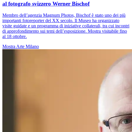
al fotografo svizzero Werner Bischof
Membro dell’agenzia Magnum Photos, Bischof è stato uno dei più
importanti fotoreporter del XX secolo. Il Museo ha organizzato
visite guidate e un programma di iniziative collaterali, tra cui incontri
di approfondimento sui temi dell’esposizione. Mostra visitabile fino
al 18 ottobre.
Mostra
Arte
Milano