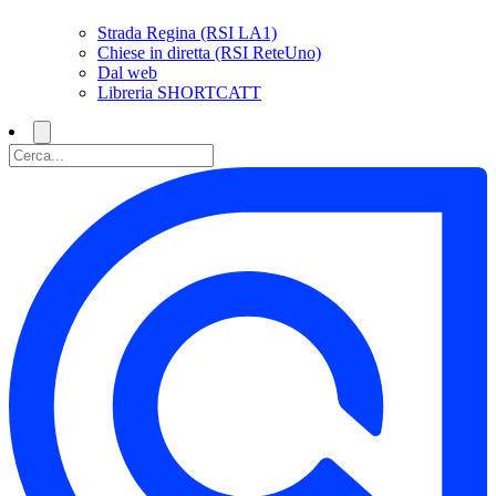
Strada Regina (RSI LA1)
Chiese in diretta (RSI ReteUno)
Dal web
Libreria SHORTCATT