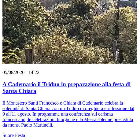
05/08/2026 - 14:22
A Cademario il Triduo in preparazione alla festa di
Santa Chiara
Il Monastero Santi Francesco e Chiara di Cademario celebra la
solennità di Santa Chiara con un Triduo di preghiera e riflessione dal
9 all'11 agosto. In programma una conferenza sul carisma
francescano, le celebrazioni liturgiche e la Messa solenne presieduta
da mons. Paolo Martinelli.
Suore
Festa