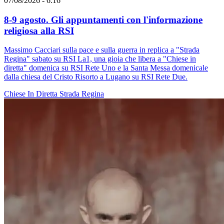
07/08/2026 - 6:16
8-9 agosto. Gli appuntamenti con l'informazione
religiosa alla RSI
Massimo Cacciari sulla pace e sulla guerra in replica a "Strada
Regina" sabato su RSI La1, una gioia che libera a "Chiese in
diretta" domenica su RSI Rete Uno e la Santa Messa domenicale
dalla chiesa del Cristo Risorto a Lugano su RSI Rete Due.
Chiese In Diretta
Strada Regina