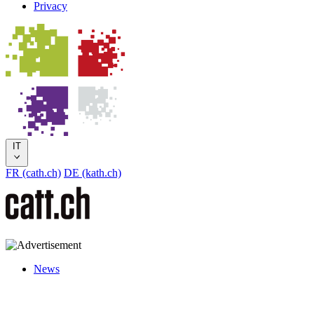
Privacy
IT
FR (cath.ch)
DE (kath.ch)
News