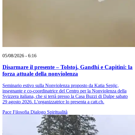
05/08/2026 - 6:16
Disarmare il presente – Tolstoj, Gandhi e Capitini: la
forza attuale della nonviolenza
Seminario estivo sulla Nonviolenza proposto da Katia Senjic,
insegnante e co-coordinatrice del Centro per la Nonviolenza della
Svizzera italiana, che si terrà presso la Casa Buzzi di Dalpe sabato
29 agosto 2026. L'organizzatrice lo presenta a catt.ch.
Pace
Filosofia
Dialogo
Spiritualità