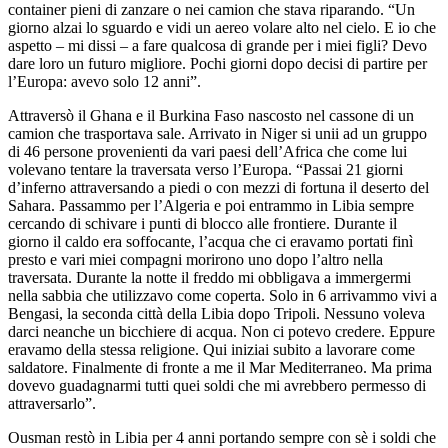
container pieni di zanzare o nei camion che stava riparando. “Un
giorno alzai lo sguardo e vidi un aereo volare alto nel cielo. E io che
aspetto – mi dissi – a fare qualcosa di grande per i miei figli? Devo
dare loro un futuro migliore. Pochi giorni dopo decisi di partire per
l’Europa: avevo solo 12 anni”.
Attraversò il Ghana e il Burkina Faso nascosto nel cassone di un
camion che trasportava sale. Arrivato in Niger si unii ad un gruppo
di 46 persone provenienti da vari paesi dell’Africa che come lui
volevano tentare la traversata verso l’Europa. “Passai 21 giorni
d’inferno attraversando a piedi o con mezzi di fortuna il deserto del
Sahara. Passammo per l’Algeria e poi entrammo in Libia sempre
cercando di schivare i punti di blocco alle frontiere. Durante il
giorno il caldo era soffocante, l’acqua che ci eravamo portati finì
presto e vari miei compagni morirono uno dopo l’altro nella
traversata. Durante la notte il freddo mi obbligava a immergermi
nella sabbia che utilizzavo come coperta. Solo in 6 arrivammo vivi a
Bengasi, la seconda città della Libia dopo Tripoli. Nessuno voleva
darci neanche un bicchiere di acqua. Non ci potevo credere. Eppure
eravamo della stessa religione. Qui iniziai subito a lavorare come
saldatore. Finalmente di fronte a me il Mar Mediterraneo. Ma prima
dovevo guadagnarmi tutti quei soldi che mi avrebbero permesso di
attraversarlo”.
Ousman restò in Libia per 4 anni portando sempre con sè i soldi che