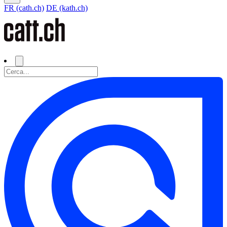
FR (cath.ch)
DE (kath.ch)