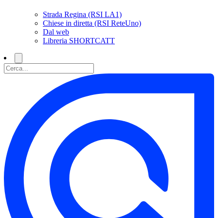
Strada Regina (RSI LA1)
Chiese in diretta (RSI ReteUno)
Dal web
Libreria SHORTCATT