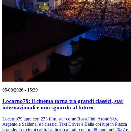
05/08/2026 - 15:39
Locarno79: il cinema torna tra grandi classici, star
internazionali e uno sguardo al futuro
Locarno79 apre con 233 film, star come Rossellini, Aronofsky,
Argento e Saldaña, e i classici Taxi Driver e Balla coi lupi in Piazza
Grande. Tra i temi caldi: l'anticipo a luglio per gli 80 anni nel 2027 e