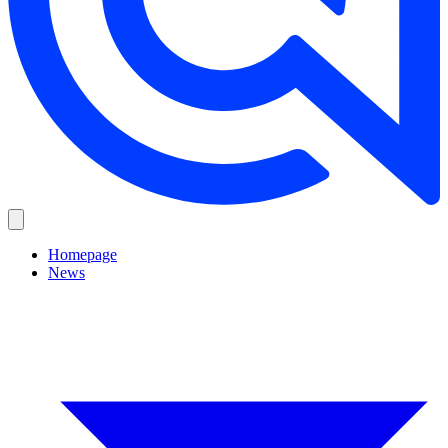
Homepage
News