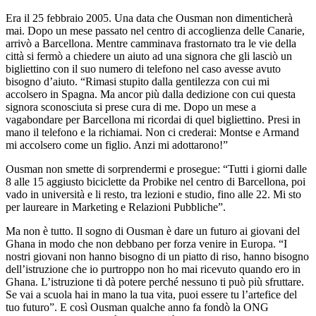
Era il 25 febbraio 2005. Una data che Ousman non dimenticherà
mai. Dopo un mese passato nel centro di accoglienza delle Canarie,
arrivò a Barcellona. Mentre camminava frastornato tra le vie della
città si fermò a chiedere un aiuto ad una signora che gli lasciò un
bigliettino con il suo numero di telefono nel caso avesse avuto
bisogno d’aiuto. “Rimasi stupito dalla gentilezza con cui mi
accolsero in Spagna. Ma ancor più dalla dedizione con cui questa
signora sconosciuta si prese cura di me. Dopo un mese a
vagabondare per Barcellona mi ricordai di quel bigliettino. Presi in
mano il telefono e la richiamai. Non ci crederai: Montse e Armand
mi accolsero come un figlio. Anzi mi adottarono!”
Ousman non smette di sorprendermi e prosegue: “Tutti i giorni dalle
8 alle 15 aggiusto biciclette da Probike nel centro di Barcellona, poi
vado in università e li resto, tra lezioni e studio, fino alle 22. Mi sto
per laureare in Marketing e Relazioni Pubbliche”.
Ma non è tutto. Il sogno di Ousman è dare un futuro ai giovani del
Ghana in modo che non debbano per forza venire in Europa. “I
nostri giovani non hanno bisogno di un piatto di riso, hanno bisogno
dell’istruzione che io purtroppo non ho mai ricevuto quando ero in
Ghana. L’istruzione ti dà potere perché nessuno ti può più sfruttare.
Se vai a scuola hai in mano la tua vita, puoi essere tu l’artefice del
tuo futuro”. E così Ousman qualche anno fa fondò la ONG