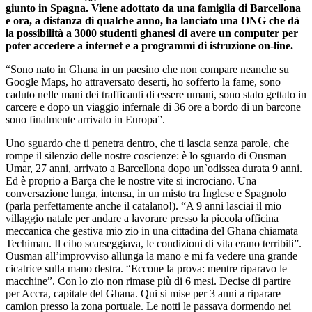
giunto in Spagna. Viene adottato da una famiglia di Barcellona
e ora, a distanza di qualche anno, ha lanciato una ONG che dà
la possibilità a 3000 studenti ghanesi di avere un computer per
poter accedere a internet e a programmi di istruzione on-line.
“Sono nato in Ghana in un paesino che non compare neanche su
Google Maps, ho attraversato deserti, ho sofferto la fame, sono
caduto nelle mani dei trafficanti di essere umani, sono stato gettato in
carcere e dopo un viaggio infernale di 36 ore a bordo di un barcone
sono finalmente arrivato in Europa”.
Uno sguardo che ti penetra dentro, che ti lascia senza parole, che
rompe il silenzio delle nostre coscienze: è lo sguardo di Ousman
Umar, 27 anni, arrivato a Barcellona dopo un`odissea durata 9 anni.
Ed è proprio a Barça che le nostre vite si incrociano. Una
conversazione lunga, intensa, in un misto tra Inglese e Spagnolo
(parla perfettamente anche il catalano!). “A 9 anni lasciai il mio
villaggio natale per andare a lavorare presso la piccola officina
meccanica che gestiva mio zio in una cittadina del Ghana chiamata
Techiman. Il cibo scarseggiava, le condizioni di vita erano terribili”.
Ousman all’improvviso allunga la mano e mi fa vedere una grande
cicatrice sulla mano destra. “Eccone la prova: mentre riparavo le
macchine”. Con lo zio non rimase più di 6 mesi. Decise di partire
per Accra, capitale del Ghana. Qui si mise per 3 anni a riparare
camion presso la zona portuale. Le notti le passava dormendo nei