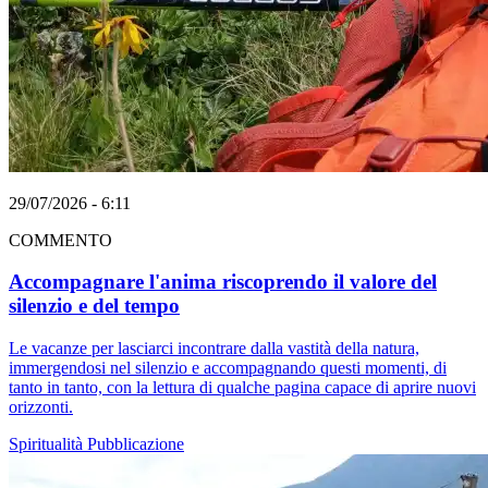
29/07/2026 - 6:11
COMMENTO
Accompagnare l'anima riscoprendo il valore del
silenzio e del tempo
Le vacanze per lasciarci incontrare dalla vastità della natura,
immergendosi nel silenzio e accompagnando questi momenti, di
tanto in tanto, con la lettura di qualche pagina capace di aprire nuovi
orizzonti.
Spiritualità
Pubblicazione