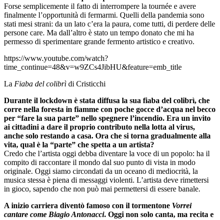
Forse semplicemente il fatto di interrompere la tournée e avere
finalmente l’opportunità di fermarmi. Quelli della pandemia sono
stati mesi strani: da un lato c’era la paura, come tutti, di perdere delle
persone care. Ma dall’altro è stato un tempo donato che mi ha
permesso di sperimentare grande fermento artistico e creativo.
https://www.youtube.com/watch?
time_continue=48&v=w9ZCs4JibHU&feature=emb_title
La
Fiaba del colibrì
di Cristicchi
Durante il lockdown è stata diffusa la sua fiaba del colibrì, che
corre nella foresta in fiamme con poche gocce d’acqua nel becco
per “fare la sua parte” nello spegnere l’incendio. Era un invito
ai cittadini a dare il proprio contributo nella lotta al virus,
anche solo restando a casa. Ora che si torna gradualmente alla
vita, qual è la “parte” che spetta a un artista?
Credo che l’artista oggi debba diventare la voce di un popolo: ha il
compito di raccontare il mondo dal suo punto di vista in modo
originale. Oggi siamo circondati da un oceano di mediocrità, la
musica stessa è piena di messaggi violenti. L’artista deve rimettersi
in gioco, sapendo che non può mai permettersi di essere banale.
A inizio carriera diventò famoso con il tormentone
Vorrei
cantare come Biagio Antonacci
. Oggi non solo canta, ma recita e