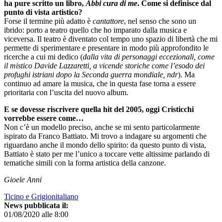
ha pure scritto un libro,
Abbi cura di me
. Come si definisce dal
punto di vista artistico?
Forse il termine più adatto è
cantattore
, nel senso che sono un
ibrido: porto a teatro quello che ho imparato dalla musica e
viceversa. Il teatro è diventato col tempo uno spazio di libertà che mi
permette di sperimentare e presentare in modo più approfondito le
ricerche a cui mi dedico (
dalla vita di personaggi eccezionali, come
il mistico Davide Lazzaretti, a vicende storiche come l’esodo dei
profughi istriani dopo la Seconda guerra mondiale, ndr
). Ma
continuo ad amare la musica, che in questa fase torna a essere
prioritaria con l’uscita del nuovo album.
E se dovesse riscrivere quella hit del 2005, oggi Cristicchi
vorrebbe essere come…
Non c’è un modello preciso, anche se mi sento particolarmente
ispirato da Franco Battiato. Mi trovo a indagare su argomenti che
riguardano anche il mondo dello spirito: da questo punto di vista,
Battiato è stato per me l’unico a toccare vette altissime parlando di
tematiche simili con la forma artistica della canzone.
Gioele Anni
Ticino e Grigionitaliano
News pubblicata il:
01/08/2020 alle 8:00