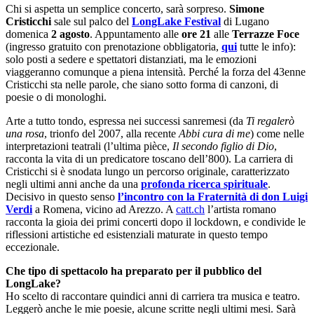
Chi si aspetta un semplice concerto, sarà sorpreso.
Simone
Cristicchi
sale sul palco del
LongLake Festival
di Lugano
domenica
2 agosto
. Appuntamento alle
ore 21
alle
Terrazze Foce
(ingresso gratuito con prenotazione obbligatoria,
qui
tutte le info):
solo posti a sedere e spettatori distanziati, ma le emozioni
viaggeranno comunque a piena intensità. Perché la forza del 43enne
Cristicchi sta nelle parole, che siano sotto forma di canzoni, di
poesie o di monologhi.
Arte a tutto tondo, espressa nei successi sanremesi (da
Ti regalerò
una rosa
, trionfo del 2007, alla recente
Abbi cura di me
) come nelle
interpretazioni teatrali (l’ultima pièce,
Il secondo figlio di Dio
,
racconta la vita di un predicatore toscano dell’800). La carriera di
Cristicchi si è snodata lungo un percorso originale, caratterizzato
negli ultimi anni anche da una
profonda ricerca spirituale
.
Decisivo in questo senso
l’incontro con la Fraternità di don Luigi
Verdi
a Romena, vicino ad Arezzo. A
catt.ch
l’artista romano
racconta la gioia dei primi concerti dopo il lockdown, e condivide le
riflessioni artistiche ed esistenziali maturate in questo tempo
eccezionale.
Che tipo di spettacolo ha preparato per il pubblico del
LongLake?
Ho scelto di raccontare quindici anni di carriera tra musica e teatro.
Leggerò anche le mie poesie, alcune scritte negli ultimi mesi. Sarà