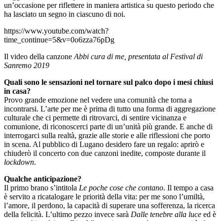
un’occasione per riflettere in maniera artistica su questo periodo che
ha lasciato un segno in ciascuno di noi.
https://www.youtube.com/watch?
time_continue=5&v=0o6zza76pDg
Il video della canzone
Abbi cura di me, presentata al Festival di
Sanremo 2019
Quali sono le sensazioni nel tornare sul palco dopo i mesi chiusi
in casa?
Provo grande emozione nel vedere una comunità che torna a
incontrarsi. L’arte per me è prima di tutto una forma di aggregazione
culturale che ci permette di ritrovarci, di sentire vicinanza e
comunione, di riconoscerci parte di un’unità più grande. E anche di
interrogarci sulla realtà, grazie alle storie e alle riflessioni che porto
in scena. Al pubblico di Lugano desidero fare un regalo: aprirò e
chiuderò il concerto con due canzoni inedite, composte durante il
lockdown
.
Qualche anticipazione?
Il primo brano s’intitola
Le poche cose che contano
. Il tempo a casa
è servito a ricatalogare le priorità della vita: per me sono l’umiltà,
l’amore, il perdono, la capacità di superare una sofferenza, la ricerca
della felicità. L’ultimo pezzo invece sarà
Dalle tenebre alla luce
ed è