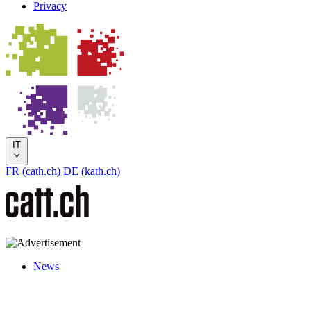
Privacy
IT
FR (cath.ch)
DE (kath.ch)
News