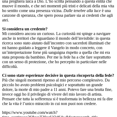
una preghiera laica a Dio. L’ho scritta pensando a questa entità che
muove il mondo, e che nei momenti più tristi e delicati della mia vita
ho sentito come una presenza vicina.
Dalle tenebre alla luce
è una
canzone di speranza, che spero possa parlare sia ai credenti che agli
atei.
Si considera un credente?
Mi considero ancora un curioso. La curiosità mi spinge a navigare
anche in territori che riguardano il mondo dell’invisibile: in questa
ricerca sono stato aiutato dall’incontro con sacerdoti illuminati che
mi hanno guidato a leggere il Vangelo in modo concreto, con
un’interpretazione forse più sanguigna rispetto a quella che mi era
stata proposta da bambino. Per me la fede ha a che fare soprattutto
con un senso di protezione, che ho percepito in particolare nelle
difficoltà.
Ci sono state esperienze decisive in questa riscoperta della fede?
Più che singoli momenti ripenso al mio percorso complessivo. Da
piccolo ho avuto problemi psicologici e soprattutto un grande
dolore, la morte di mio padre a 11 anni. Potevo fare una brutta fine,
invece oggi ho il privilegio di vivere del mio lavoro di artista.
Pensare che tutta la sofferenza si è trasformata in bellezza mi fa dire
che la vita è l’unico miracolo in cui non puoi non credere.
https://www.youtube.com/watch?