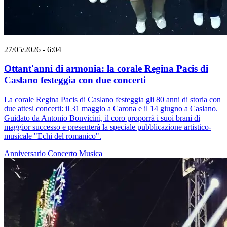
27/05/2026 - 6:04
Ottant'anni di armonia: la corale Regina Pacis di
Caslano festeggia con due concerti
La corale Regina Pacis di Caslano festeggia gli 80 anni di storia con
due attesi concerti: il 31 maggio a Carona e il 14 giugno a Caslano.
Guidato da Antonio Bonvicini, il coro proporrà i suoi brani di
maggior successo e presenterà la speciale pubblicazione artistico-
musicale "Echi del romanico".
Anniversario
Concerto
Musica