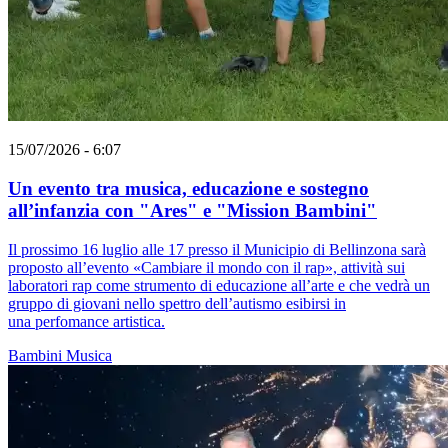
15/07/2026 - 6:07
Un evento tra musica, educazione e sostegno
all’infanzia con "Ares" e "Mission Bambini"
Il prossimo 16 luglio alle 17 presso il Municipio di Bellinzona sarà
proposto all’evento «Cambiare il mondo con il rap», attività sui
laboratori rap come strumento di educazione all’arte e che vedrà un
gruppo di giovani nello spettro dell’autismo esibirsi in
una perfomance artistica.
Bambini
Musica