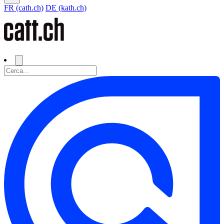
FR (cath.ch)
DE (kath.ch)