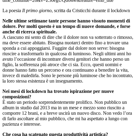
time_continue=26&v=Z30egUQd64w&feature=emb_title
La poesia
Il primo giorno
, scritta da Cristicchi durante il lockdown
Nelle ultime settimane tante persone hanno vissuto momenti di
dolore. Per molti questo è un tempo di nuove domande, e forse
anche di ricerca spirituale.
A ciascuno mi sento di dire che il dolore non va sotterrato o rimosso,
ma deve essere abitato. Bisogna nuotarci dentro fino a trovare una
sponda a cui appoggiarsi. Fuggire dal dolore non serve: bisogna
riuscire a trasformarlo in qualcosa di luminoso. Negli ultimi anni ho
avuto l’occasione di incontrare diversi genitori che hanno perso un
figlio, la sofferenza più atroce che ci sia. Ecco, questi uomini e
donne hanno fatto un percorso e ora continuano a benedire la vita,
invece di maledirla. Sono le persone più luminose che ho incontrato,
la loro stessa esistenza è un insegnamento.
Nei mesi di lockdown ha trovato ispirazione per nuove
composizioni?
È stato un periodo sorprendentemente prolifico. Non pubblico un
album in studio dal 2013 ma in un mese e mezzo sono riuscito a
comporre 12 brani, e a breve uscirà un nuovo disco. Non vedo l’ora
di farlo ascoltare al mio pubblico, che mi ha aspettato a lungo con
pazienza e interesse.
Che cosa ha scatenato questa produttività artistica?