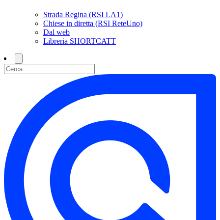
Strada Regina (RSI LA1)
Chiese in diretta (RSI ReteUno)
Dal web
Libreria SHORTCATT