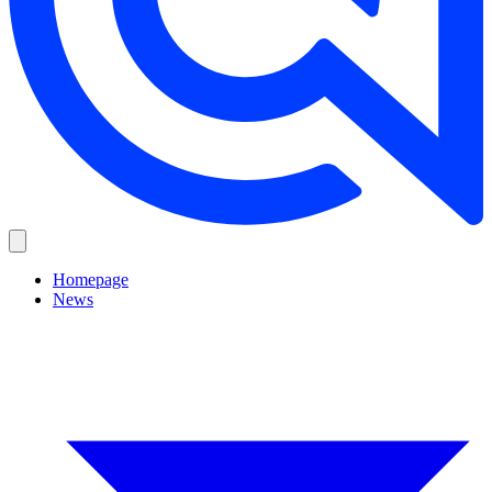
Homepage
News