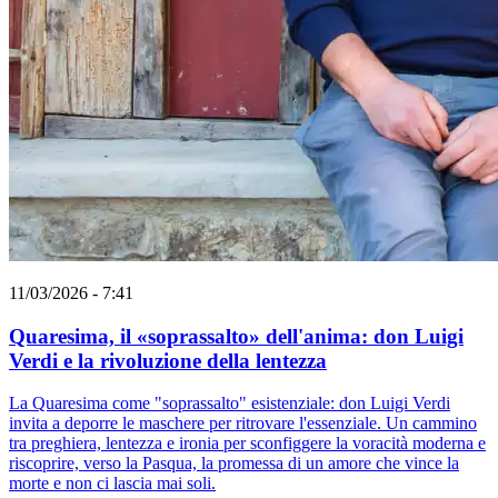
11/03/2026 - 7:41
Quaresima, il «soprassalto» dell'anima: don Luigi
Verdi e la rivoluzione della lentezza
La Quaresima come "soprassalto" esistenziale: don Luigi Verdi
invita a deporre le maschere per ritrovare l'essenziale. Un cammino
tra preghiera, lentezza e ironia per sconfiggere la voracità moderna e
riscoprire, verso la Pasqua, la promessa di un amore che vince la
morte e non ci lascia mai soli.