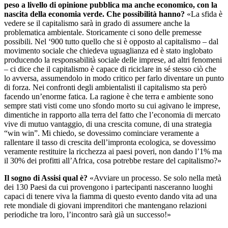
peso a livello di opinione pubblica ma anche economico, con la
nascita della economia verde. Che possibilità hanno?
«La sfida è
vedere se il capitalismo sarà in grado di assumere anche la
problematica ambientale. Storicamente ci sono delle premesse
possibili. Nel ‘900 tutto quello che si è opposto al capitalismo – dal
movimento sociale che chiedeva uguaglianza ed è stato inglobato
producendo la responsabilità sociale delle imprese, ad altri fenomeni
– ci dice che il capitalismo è capace di riciclare in sé stesso ciò che
lo avversa, assumendolo in modo critico per farlo diventare un punto
di forza. Nei confronti degli ambientalisti il capitalismo sta però
facendo un’enorme fatica. La ragione è che terra e ambiente sono
sempre stati visti come uno sfondo morto su cui agivano le imprese,
dimentiche in rapporto alla terra del fatto che l’economia di mercato
vive di mutuo vantaggio, di una crescita comune, di una strategia
“win win”. Mi chiedo, se dovessimo cominciare veramente a
rallentare il tasso di crescita dell’impronta ecologica, se dovessimo
veramente restituire la ricchezza ai paesi poveri, non dando l’1% ma
il 30% dei profitti all’Africa, cosa potrebbe restare del capitalismo?»
Il sogno di Assisi qual è?
«Avviare un processo. Se solo nella metà
dei 130 Paesi da cui provengono i partecipanti nasceranno luoghi
capaci di tenere viva la fiamma di questo evento dando vita ad una
rete mondiale di giovani imprenditori che mantengano relazioni
periodiche tra loro, l’incontro sarà già un successo!»