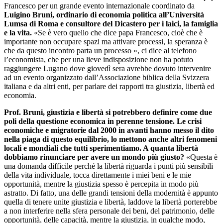
Francesco per un grande evento internazionale coordinato da
Luigino Bruni, ordinario di economia politica all’Università
Lumsa di Roma e consultore del Dicastero per i laici, la famiglia
e la vita.
«Se è vero quello che dice papa Francesco, cioè che è
importante non occupare spazi ma attivare processi, la speranza è
che da questo incontro parta un processo », ci dice al telefono
l’economista, che per una lieve indisposizione non ha potuto
raggiungere Lugano dove giovedì sera avrebbe dovuto intervenire
ad un evento organizzato dall’Associazione biblica della Svizzera
italiana e da altri enti, per parlare dei rapporti tra giustizia, libertà ed
economia.
Prof. Bruni, giustizia e libertà si potrebbero definire come due
poli della questione economica in perenne tensione. Le crisi
economiche e migratorie dal 2000 in avanti hanno messo il dito
nella piaga di questo equilibrio, lo mettono anche altri fenomeni
locali e mondiali che tutti sperimentiamo. A quanta libertà
dobbiamo rinunciare per avere un mondo più giusto?
«Questa è
una domanda difficile perché la libertà riguarda i punti più sensibili
della vita individuale, tocca direttamente i miei beni e le mie
opportunità, mentre la giustizia spesso è percepita in modo più
astratto. Di fatto, una delle grandi tensioni della modernità è appunto
quella di tenere unite giustizia e libertà, laddove la libertà porterebbe
a non interferire nella sfera personale dei beni, del patrimonio, delle
opportunità, delle capacità, mentre la giustizia, in qualche modo,