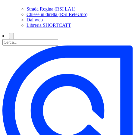
Strada Regina (RSI LA1)
Chiese in diretta (RSI ReteUno)
Dal web
Libreria SHORTCATT