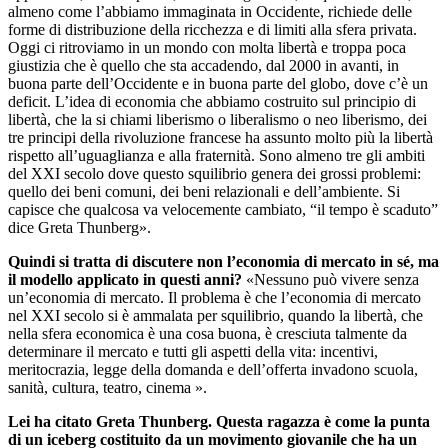
almeno come l’abbiamo immaginata in Occidente, richiede delle
forme di distribuzione della ricchezza e di limiti alla sfera privata.
Oggi ci ritroviamo in un mondo con molta libertà e troppa poca
giustizia che è quello che sta accadendo, dal 2000 in avanti, in
buona parte dell’Occidente e in buona parte del globo, dove c’è un
deficit. L’idea di economia che abbiamo costruito sul principio di
libertà, che la si chiami liberismo o liberalismo o neo liberismo, dei
tre principi della rivoluzione francese ha assunto molto più la libertà
rispetto all’uguaglianza e alla fraternità. Sono almeno tre gli ambiti
del XXI secolo dove questo squilibrio genera dei grossi problemi:
quello dei beni comuni, dei beni relazionali e dell’ambiente. Si
capisce che qualcosa va velocemente cambiato, “il tempo è scaduto”
dice Greta Thunberg».
Quindi si tratta di discutere non l’economia di mercato in sé, ma
il modello applicato in questi anni?
«Nessuno può vivere senza
un’economia di mercato. Il problema è che l’economia di mercato
nel XXI secolo si è ammalata per squilibrio, quando la libertà, che
nella sfera economica è una cosa buona, è cresciuta talmente da
determinare il mercato e tutti gli aspetti della vita: incentivi,
meritocrazia, legge della domanda e dell’offerta invadono scuola,
sanità, cultura, teatro, cinema ».
Lei ha citato Greta Thunberg. Questa ragazza è come la punta
di un iceberg costituito da un movimento giovanile che ha un