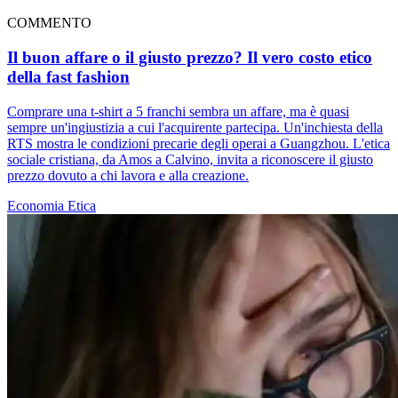
COMMENTO
Il buon affare o il giusto prezzo? Il vero costo etico
della fast fashion
Comprare una t-shirt a 5 franchi sembra un affare, ma è quasi
sempre un'ingiustizia a cui l'acquirente partecipa. Un'inchiesta della
RTS mostra le condizioni precarie degli operai a Guangzhou. L'etica
sociale cristiana, da Amos a Calvino, invita a riconoscere il giusto
prezzo dovuto a chi lavora e alla creazione.
Economia
Etica