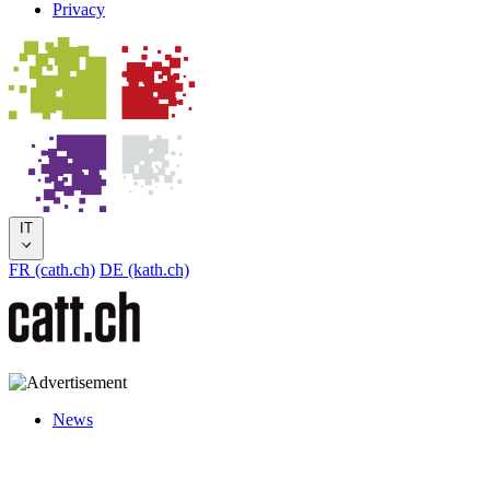
Privacy
IT
FR (cath.ch)
DE (kath.ch)
News