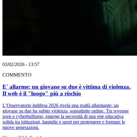
03/02/2026 - 13:57
COMMENTO
E' allarme: un giovane su due è vittima di violenza.
Il web è il "luogo" più a rischio
L’Osservatorio indifesa 2026 rivela una realtà allarmante: un
giovane su due ha subito violenza, soprattutto online. Tra revenge
porn e cyberbullismo, emerge la necessità di una rete educativa
solida tra istituzioni, famiglie e sport per proteggere e formare le
nuove generazioni.