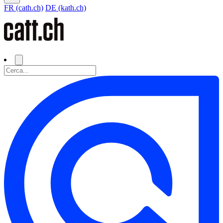
FR (cath.ch)
DE (kath.ch)