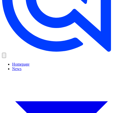
Homepage
News