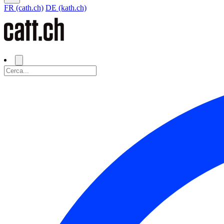
FR (cath.ch)
DE (kath.ch)