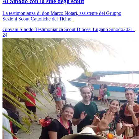
Al Sinodo con lo stile degli scout
La testimonianza di don Marco Notari, assistente del Gruppo
Sezioni Scout Cattoliche del Ticino.
Giovani
Sinodo
Testimonianza
Scout
Diocesi Lugano
Sinodo2021-
24