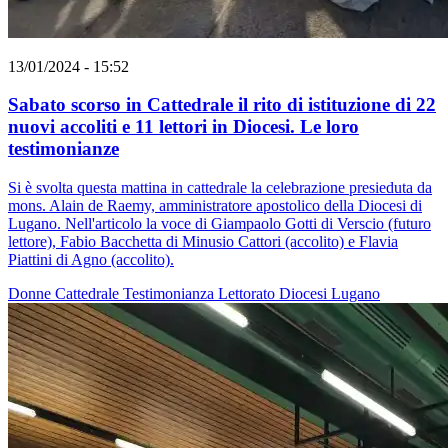
13/01/2024 - 15:52
Sabato scorso in Cattedrale il rito di istituzione di 22
nuovi accoliti e 11 lettori in Diocesi. Le loro
testimonianze
Si è svolta questa mattina in cattedrale la celebrazione presieduta da
mons. Alain de Raemy, amministratore apostolico della Diocesi di
Lugano. Nell'articolo la voce di Giampaolo Gotti di Verscio (futuro
lettore), Fabio Bacchetta di Minusio Cattori (accolito) e Flavia
Piattini di Agno (accolito).
Donne
Cattedrale
Testimonianza
Lettorato
Diocesi Lugano