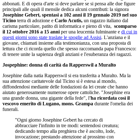
abbonati. E di opera d'arte si deve parlare se si pensa alle due figure
principali alle quali il mensile dedica alcuni contributi: la signora
Josephine Gebert,
spentasi a 102 anni il 19 gennaio 2019 nel suo
Ticino
terra di adozione e
Carlo Acutis,
un ragazzo italiano dal
carisma particolare, patito di informatica e pieno di vita,
scomparso
il 12 ottobre 2016 a 15 anni
per una leucemia fulminante e
di cui in
questi giorni sono state traslate le spoglie ad Assisi
. L'anziana e il
giovane, chiamati insieme alla testimonianza, con una proposta di
lettura che ci ricorda quello che spesso raccomanda papa Francesco:
di tenere unite la sapienza degli anziani e l'esuberanza dei ragazzi.
Jospephine: donna di carità da Rapperswil a Muralto
Josephine dalla natia Rapperswil si era trasferita a Muralto. Ma la
sua attenzione caritatevole dal Ticino si è estesa al mondo,
diffondendosi mediante delle fondazioni da lei create che hanno
aiutato generosamente numerose opere cattoliche. "Josephine era
una grande donna, una gigante della fede", l
'ha ricordata così il
vescovo emerito di Lugano, mons. Grampa
durante l'omelia dei
funerali.
"Ogni giorno Josephine Gebert ha cercato di
abbracciare l'infinito in tre modi: sentendosi creatura;
dedicando tempo alla preghiera che è ascolto, lode,
invocazione; prestando attenzione al prossimo con