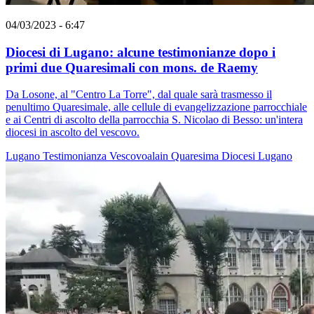
04/03/2023 - 6:47
Diocesi di Lugano: alcune testimonianze dopo i
primi due Quaresimali con mons. de Raemy
Da Losone, al "Centro La Torre", dal quale sarà trasmesso il
penultimo Quaresimale, alle cellule di evangelizzazione parrocchiale
e ai Centri di ascolto della parrocchia S. Nicolao di Besso: un'intera
diocesi in ascolto del vescovo.
Lugano
Testimonianza
Vescovoalain
Quaresima
Diocesi Lugano