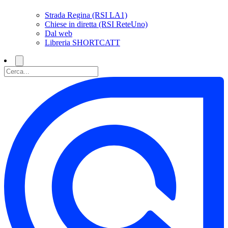
Strada Regina (RSI LA1)
Chiese in diretta (RSI ReteUno)
Dal web
Libreria SHORTCATT