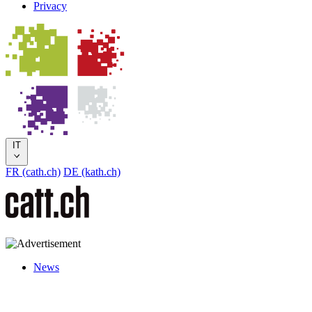
Privacy
IT
FR (cath.ch)
DE (kath.ch)
News