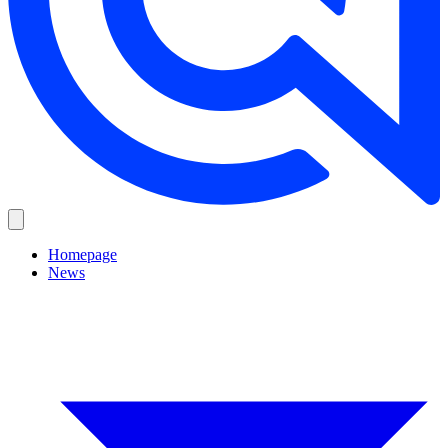
Homepage
News