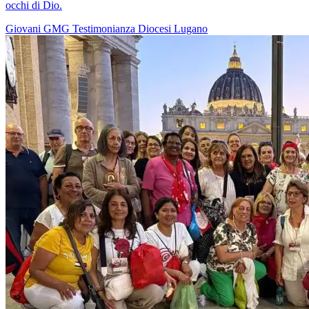
occhi di Dio.
Giovani
GMG
Testimonianza
Diocesi Lugano