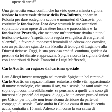
opere di carità".
Una generosità senza confini che ha visto questa minuta signora
fondare
la succursale ticinese della Pro-Infirm
is, andare in
Polonia per dare sostegno a scuole e monasteri di Cracovia, poi
costituire le
fondazione Joro
dove strutturò le sue attenzioni
soprattutto verso opere di carattere locale e parrocchiale e la
fondazione Praxedis,
che mantiene un'attenzione rivolta a tutto il
territorio svizzero "rispettando la regola evangelica di elargire nel
silenzio", a favore di monasteri femminili ed educazione cattolica,
con un particolare sguardo alla Facoltà di teologia di Lugano e alla
Diocesi ticinese. Oggi, la sua preziosa eredità continua, guidata da
persone da lei stimate e apprezzate. Spighe ricorda la signora Gebert
con i contributi di Paola Franscini e Luigi Maffezzoli,
Carlo Acutis: un ragazzo dal carisma speciale
Lara Allegri invece tratteggia nel mensile Spighe un bel ritratto di
Carlo Acutis,
un ragazzo italiano entusiasta delle vita, appassionato
di nuove tecnologie, che suona il sax, va a scuola, ha tanti amici ma
sopra ogni cosa, incredibilmente- se pensiamo a quelli che sono gli
interessi e le priorità dei ragazzi di oggi- ha un amore puro ed unico
per Cristo, per il quale non teme alcuna derisione da parte dei
compagni di scuola. Carlo andrà in Cielo a causa di una leucemia
acuta, contratta a 15 anni. Adesso è in corso la sua causa di