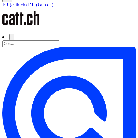
FR (cath.ch)
DE (kath.ch)