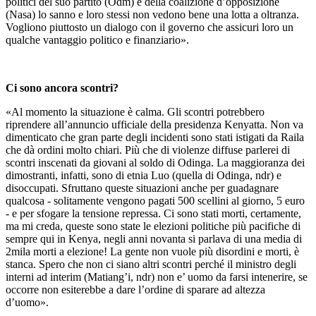
politici del suo partito (Odm) e della coalizione d’opposizione
(Nasa) lo sanno e loro stessi non vedono bene una lotta a oltranza.
Vogliono piuttosto un dialogo con il governo che assicuri loro un
qualche vantaggio politico e finanziario».
Ci sono ancora scontri?
«Al momento la situazione è calma. Gli scontri potrebbero
riprendere all’annuncio ufficiale della presidenza Kenyatta. Non va
dimenticato che gran parte degli incidenti sono stati istigati da Raila
che dà ordini molto chiari. Più che di violenze diffuse parlerei di
scontri inscenati da giovani al soldo di Odinga. La maggioranza dei
dimostranti, infatti, sono di etnia Luo (quella di Odinga, ndr) e
disoccupati. Sfruttano queste situazioni anche per guadagnare
qualcosa - solitamente vengono pagati 500 scellini al giorno, 5 euro
- e per sfogare la tensione repressa. Ci sono stati morti, certamente,
ma mi creda, queste sono state le elezioni politiche più pacifiche di
sempre qui in Kenya, negli anni novanta si parlava di una media di
2mila morti a elezione! La gente non vuole più disordini e morti, è
stanca. Spero che non ci siano altri scontri perché il ministro degli
interni ad interim (Matiang’i, ndr) non e’ uomo da farsi intenerire, se
occorre non esiterebbe a dare l’ordine di sparare ad altezza
d’uomo».