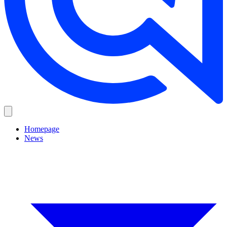
Homepage
News