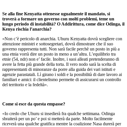
Se alla fine Kenyatta ottenesse ugualmente il mandato, si
troverà a formare un governo con molti problemi, teme un
lungo periodo di instabilità? O Addirittura, come dice Odinga, il
Kenya rischia l’anarchia?
«Non c’è pericolo di anarchia. Uhuru Kenyatta dovrà scegliere con
attenzione ministri e sottosegretari, dovrà dimostrare che il suo
governo rappresenta tutti. Non sarà facile perchè un posto in più a
una etnia vorrà dire un posto in meno a un’altra. L’equilibrio tra
etnie (54, ndr) non e’ facile. Inoltre, i suoi alleati pretenderanno di
avere la fetta più grande della torta. Il vero nodo sarà la scelta di
rappresentanti di minoranze da porre alla guida dei vari istituti e
agenzie parastatali. Lì girano i soldi e la possibilità di dare lavoro ai
familiari e amici: il clientelismo permette di assicurarsi un controllo
del territorio e la fedeltà».
Come si esce da questa empasse?
«Io credo che Uhuru si insedierà fra qualche settimana. Odinga
sbraiterà per un po’ e poi si metterà da parte. Molto facilmente
riceverà una qualche gratifica mentre la coalizione Nasa durerà per