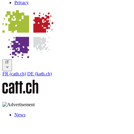
Privacy
IT
FR (cath.ch)
DE (kath.ch)
News