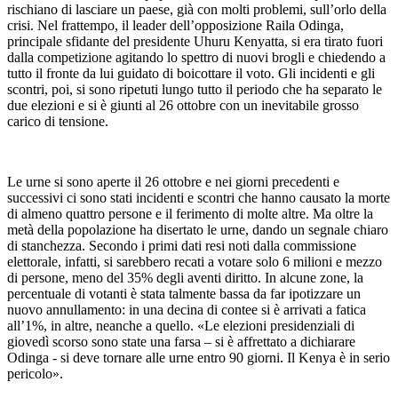
rischiano di lasciare un paese, già con molti problemi, sull’orlo della
crisi. Nel frattempo, il leader dell’opposizione Raila Odinga,
principale sfidante del presidente Uhuru Kenyatta, si era tirato fuori
dalla competizione agitando lo spettro di nuovi brogli e chiedendo a
tutto il fronte da lui guidato di boicottare il voto. Gli incidenti e gli
scontri, poi, si sono ripetuti lungo tutto il periodo che ha separato le
due elezioni e si è giunti al 26 ottobre con un inevitabile grosso
carico di tensione.
Le urne si sono aperte il 26 ottobre e nei giorni precedenti e
successivi ci sono stati incidenti e scontri che hanno causato la morte
di almeno quattro persone e il ferimento di molte altre. Ma oltre la
metà della popolazione ha disertato le urne, dando un segnale chiaro
di stanchezza. Secondo i primi dati resi noti dalla commissione
elettorale, infatti, si sarebbero recati a votare solo 6 milioni e mezzo
di persone, meno del 35% degli aventi diritto. In alcune zone, la
percentuale di votanti è stata talmente bassa da far ipotizzare un
nuovo annullamento: in una decina di contee si è arrivati a fatica
all’1%, in altre, neanche a quello. «Le elezioni presidenziali di
giovedì scorso sono state una farsa – si è affrettato a dichiarare
Odinga - si deve tornare alle urne entro 90 giorni. Il Kenya è in serio
pericolo».