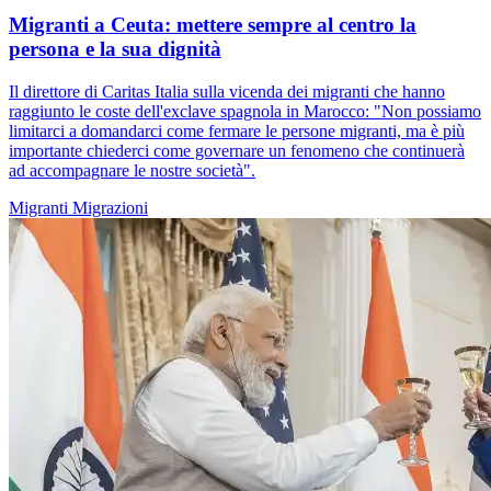
Migranti a Ceuta: mettere sempre al centro la
persona e la sua dignità
Il direttore di Caritas Italia sulla vicenda dei migranti che hanno
raggiunto le coste dell'exclave spagnola in Marocco: "Non possiamo
limitarci a domandarci come fermare le persone migranti, ma è più
importante chiederci come governare un fenomeno che continuerà
ad accompagnare le nostre società".
Migranti
Migrazioni