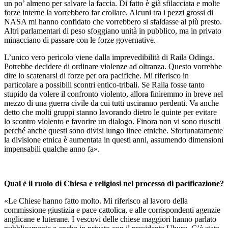
un po’ almeno per salvare la faccia. Di fatto è già sfilacciata e molte
forze interne la vorrebbero far crollare. Alcuni tra i pezzi grossi di
NASA mi hanno confidato che vorrebbero si sfaldasse al più presto.
Altri parlamentari di peso sfoggiano unità in pubblico, ma in privato
minacciano di passare con le forze governative.
L’unico vero pericolo viene dalla imprevedibilità di Raila Odinga.
Potrebbe decidere di ordinare violenze ad oltranza. Questo vorrebbe
dire lo scatenarsi di forze per ora pacifiche. Mi riferisco in
particolare a possibili scontri entico-tribali. Se Raila fosse tanto
stupido da volere il confronto violento, allora finiremmo in breve nel
mezzo di una guerra civile da cui tutti usciranno perdenti. Va anche
detto che molti gruppi stanno lavorando dietro le quinte per evitare
lo scontro violento e favorire un dialogo. Finora non vi sono riusciti
perché anche questi sono divisi lungo linee etniche. Sfortunatamente
la divisione etnica è aumentata in questi anni, assumendo dimensioni
impensabili qualche anno fa».
Qual è il ruolo di Chiesa e religiosi nel processo di pacificazione?
«Le Chiese hanno fatto molto. Mi riferisco al lavoro della
commissione giustizia e pace cattolica, e alle corrispondenti agenzie
anglicane e luterane. I vescovi delle chiese maggiori hanno parlato