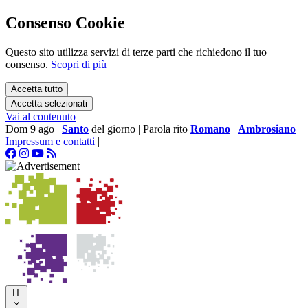
Consenso Cookie
Questo sito utilizza servizi di terze parti che richiedono il tuo
consenso.
Scopri di più
Accetta tutto
Accetta selezionati
Vai al contenuto
Dom 9 ago
|
Santo
del giorno
|
Parola rito
Romano
|
Ambrosiano
Impressum e contatti
|
IT