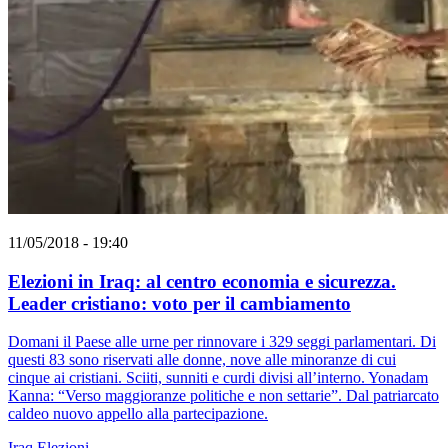
11/05/2018 - 19:40
Elezioni in Iraq: al centro economia e sicurezza.
Leader cristiano: voto per il cambiamento
Domani il Paese alle urne per rinnovare i 329 seggi parlamentari. Di
questi 83 sono riservati alle donne, nove alle minoranze di cui
cinque ai cristiani. Sciiti, sunniti e curdi divisi all’interno. Yonadam
Kanna: “Verso maggioranze politiche e non settarie”. Dal patriarcato
caldeo nuovo appello alla partecipazione.
Iraq
Elezioni