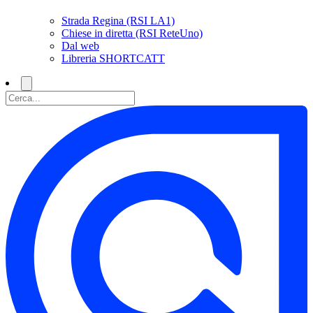
Strada Regina (RSI LA1)
Chiese in diretta (RSI ReteUno)
Dal web
Libreria SHORTCATT