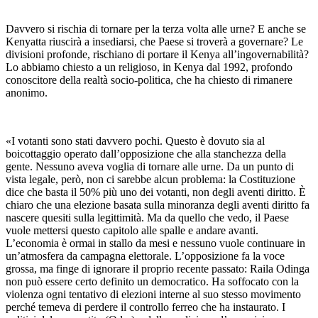
Davvero si rischia di tornare per la terza volta alle urne? E anche se
Kenyatta riuscirà a insediarsi, che Paese si troverà a governare? Le
divisioni profonde, rischiano di portare il Kenya all’ingovernabilità?
Lo abbiamo chiesto a un religioso, in Kenya dal 1992, profondo
conoscitore della realtà socio-politica, che ha chiesto di rimanere
anonimo.
«I votanti sono stati davvero pochi. Questo è dovuto sia al
boicottaggio operato dall’opposizione che alla stanchezza della
gente. Nessuno aveva voglia di tornare alle urne. Da un punto di
vista legale, però, non ci sarebbe alcun problema: la Costituzione
dice che basta il 50% più uno dei votanti, non degli aventi diritto. È
chiaro che una elezione basata sulla minoranza degli aventi diritto fa
nascere quesiti sulla legittimità. Ma da quello che vedo, il Paese
vuole mettersi questo capitolo alle spalle e andare avanti.
L’economia è ormai in stallo da mesi e nessuno vuole continuare in
un’atmosfera da campagna elettorale. L’opposizione fa la voce
grossa, ma finge di ignorare il proprio recente passato: Raila Odinga
non può essere certo definito un democratico. Ha soffocato con la
violenza ogni tentativo di elezioni interne al suo stesso movimento
perché temeva di perdere il controllo ferreo che ha instaurato. I