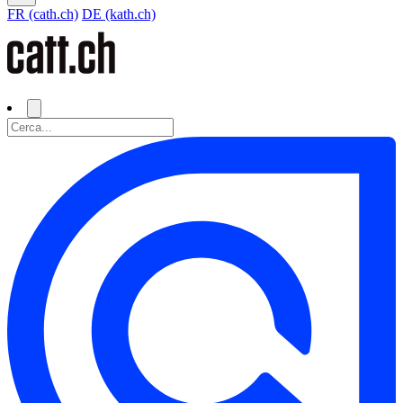
FR (cath.ch)
DE (kath.ch)