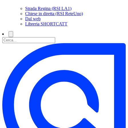
Strada Regina (RSI LA1)
Chiese in diretta (RSI ReteUno)
Dal web
Libreria SHORTCATT