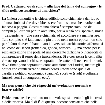
Prof. Cattaneo, quali sono – alla luce del tema del convegno - le
sfide nella costruzione di una chiesa?
La Chiesa comunità e la chiesa edificio sono chiamate a dar luogo
ad una simbiosi che dovrebbe essere fruttuosa, ma che a volte risulta
faticosa o peggio. Costruire una chiesa è sempre stato uno dei
compiti più difficili per un architetto, per la realtà così speciale, unica
– trascendente – che essa è chiamata ad accogliere e a manifestare.
Tale compito si è fatto ancora più arduo nella nostra epoca, non solo
per il fatto di aver abbandonato i diversi stili architettonici affermatisi
nel corso dei secoli (romanico, gotico, barocco…), ma anche per la
secolarizzazione che porta ad una crescente difficoltà o incapacità di
comprendere il senso della trascendenza. Si è così persa la centralità
che occupavano le chiese e soprattutto le cattedrali nei centri urbani,
dove rimangono soprattutto come attrazione per i turisti, mentre gli
edifici che caratterizzano i nuovi centri urbani sono quelli di
carattere politico, economico (banche), sportivo (stadi) e culturale
(musei, centri di congressi, ecc.).
Ma non pensa che ciò rispecchi un’evoluzione normale e
inarrestabile?
Evidentemente si è prodotto un notevole spostamento degli interessi
e delle priorità. Ma al di là di questo, occorre constatare che nella