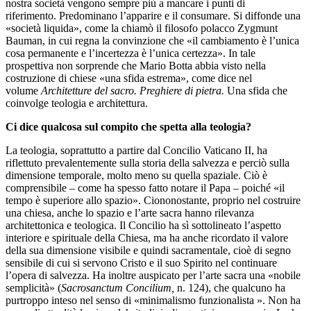
nostra società vengono sempre più a mancare i punti di
riferimento. Predominano l’apparire e il consumare. Si diffonde una
«società liquida», come la chiamò il filosofo polacco Zygmunt
Bauman, in cui regna la convinzione che «il cambiamento è l’unica
cosa permanente e l’incertezza è l’unica certezza». In tale
prospettiva non sorprende che Mario Botta abbia visto nella
costruzione di chiese «una sfida estrema», come dice nel
volume
Architetture del sacro. Preghiere di pietra.
Una sfida che
coinvolge teologia e architettura.
Ci dice qualcosa sul compito che spetta alla teologia?
La teologia, soprattutto a partire dal Concilio Vaticano II, ha
riflettuto prevalentemente sulla storia della salvezza e perciò sulla
dimensione temporale, molto meno su quella spaziale. Ciò è
comprensibile – come ha spesso fatto notare il Papa – poiché «il
tempo è superiore allo spazio». Ciononostante, proprio nel costruire
una chiesa, anche lo spazio e l’arte sacra hanno rilevanza
architettonica e teologica. Il Concilio ha sì sottolineato l’aspetto
interiore e spirituale della Chiesa, ma ha anche ricordato il valore
della sua dimensione visibile e quindi sacramentale, cioè di segno
sensibile di cui si servono Cristo e il suo Spirito nel continuare
l’opera di salvezza. Ha inoltre auspicato per l’arte sacra una «nobile
semplicità» (
Sacrosanctum Concilium,
n. 124), che qualcuno ha
purtroppo inteso nel senso di «minimalismo funzionalista ». Non ha