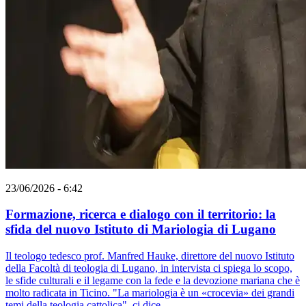
23/06/2026 - 6:42
Formazione, ricerca e dialogo con il territorio: la
sfida del nuovo Istituto di Mariologia di Lugano
Il teologo tedesco prof. Manfred Hauke, direttore del nuovo Istituto
della Facoltà di teologia di Lugano, in intervista ci spiega lo scopo,
le sfide culturali e il legame con la fede e la devozione mariana che è
molto radicata in Ticino. "La mariologia è un «crocevia» dei grandi
temi della teologia cattolica", ci dice.