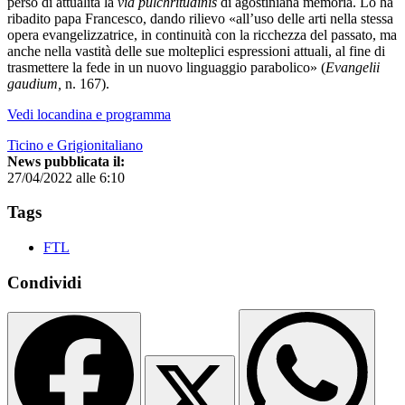
perso di attualità la
via pulchritudinis
di agostiniana memoria. Lo ha
ribadito papa Francesco, dando rilievo «all’uso delle arti nella stessa
opera evangelizzatrice, in continuità con la ricchezza del passato, ma
anche nella vastità delle sue molteplici espressioni attuali, al fine di
trasmettere la fede in un nuovo linguaggio parabolico» (
Evangelii
gaudium,
n. 167).
Vedi locandina e programma
Ticino e Grigionitaliano
News pubblicata il:
27/04/2022 alle 6:10
Tags
FTL
Condividi