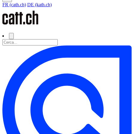
FR (cath.ch)
DE (kath.ch)