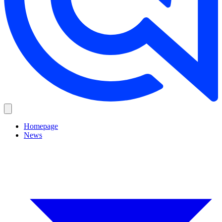
Homepage
News