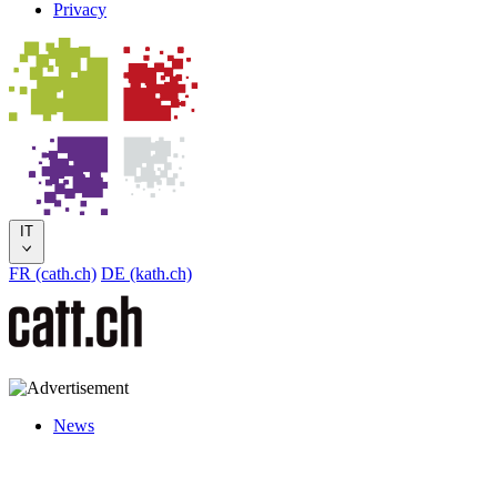
Privacy
IT
FR (cath.ch)
DE (kath.ch)
News