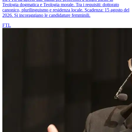
Teologia dogmatica e Teologia morale. Tra i requisiti: dottorato
canonico, plurilinguismo e residenza locale. Scadenza: 15 agosto del
2026. Si incoraggiano le candidature femminili.
FTL