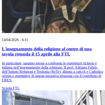
14/04/2026 - 6:11
L'insegnamento della religione al centro di una
tavola rotonda il 15 aprile alla FTL
In particolare, saranno messe a confronto le esperienze ticinese e
italiana nell’insegnamento della religione. Il prof. Adriano Fabris,
dell’Istituto Religioni e Teologia (ReTe), illustra a catt.ch e Catholica
origini e aspettative di questa iniziativa proposta con il contributo di
ERES.
Scuola
FTL