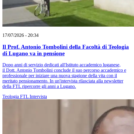
17/07/2026 - 20:34
Il Prof. Antonio Tombolini della Facoltà di Teologia
di Lugano va in pensione
Dopo anni di servizio dedicati all'Istituto accademico luganese,
il Dott. Antonio Tombolini conclude il suo percorso accademico e
professionale per iniziare una nuova stagione della vita con il
meritato pensionamento. In un'intervista rilasciata alla newsletter
della FTL ripercorre gli anni a Lugano.
Teologia
FTL
Intervista