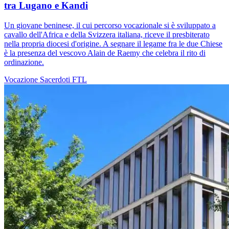
tra Lugano e Kandi
Un giovane beninese, il cui percorso vocazionale si è sviluppato a
cavallo dell'Africa e della Svizzera italiana, riceve il presbiterato
nella propria diocesi d'origine. A segnare il legame fra le due Chiese
è la presenza del vescovo Alain de Raemy che celebra il rito di
ordinazione.
Vocazione
Sacerdoti
FTL