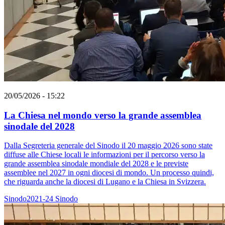
20/05/2026 - 15:22
La Chiesa nel mondo verso la grande assemblea
sinodale del 2028
Dalla Segreteria generale del Sinodo il 20 maggio 2026 sono state
diffuse alle Chiese locali le informazioni per il percorso verso la
grande assemblea sinodale mondiale del 2028 e le previste
assemblee nel 2027 in ogni diocesi di mondo. Un processo quindi,
che riguarda anche la diocesi di Lugano e la Chiesa in Svizzera.
Sinodo2021-24
Sinodo