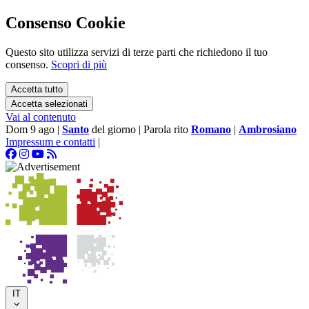
Consenso Cookie
Questo sito utilizza servizi di terze parti che richiedono il tuo
consenso.
Scopri di più
Accetta tutto
Accetta selezionati
Vai al contenuto
Dom 9 ago
|
Santo
del giorno
|
Parola rito
Romano
|
Ambrosiano
Impressum e contatti
|
IT