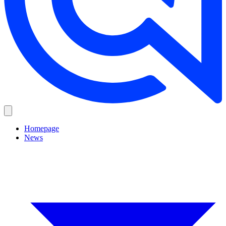
Homepage
News