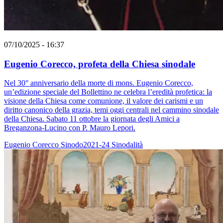
07/10/2025 - 16:37
Eugenio Corecco, profeta della Chiesa sinodale
Nel 30° anniversario della morte di mons. Eugenio Corecco,
un’edizione speciale del Bollettino ne celebra l’eredità profetica: la
visione della Chiesa come comunione, il valore dei carismi e un
diritto canonico della grazia, temi oggi centrali nel cammino sinodale
della Chiesa. Sabato 11 ottobre la giornata degli Amici a
Breganzona-Lucino con P. Mauro Lepori.
Eugenio Corecco
Sinodo2021-24
Sinodalità