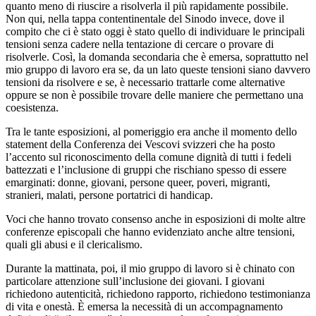
quanto meno di riuscire a risolverla il più rapidamente possibile.
Non qui, nella tappa contentinentale del Sinodo invece, dove il
compito che ci è stato oggi è stato quello di individuare le principali
tensioni senza cadere nella tentazione di cercare o provare di
risolverle. Così, la domanda secondaria che è emersa, soprattutto nel
mio gruppo di lavoro era se, da un lato queste tensioni siano davvero
tensioni da risolvere e se, è necessario trattarle come alternative
oppure se non è possibile trovare delle maniere che permettano una
coesistenza.
Tra le tante esposizioni, al pomeriggio era anche il momento dello
statement della Conferenza dei Vescovi svizzeri che ha posto
l’accento sul riconoscimento della comune dignità di tutti i fedeli
battezzati e l’inclusione di gruppi che rischiano spesso di essere
emarginati: donne, giovani, persone queer, poveri, migranti,
stranieri, malati, persone portatrici di handicap.
Voci che hanno trovato consenso anche in esposizioni di molte altre
conferenze episcopali che hanno evidenziato anche altre tensioni,
quali gli abusi e il clericalismo.
Durante la mattinata, poi, il mio gruppo di lavoro si è chinato con
particolare attenzione sull’inclusione dei giovani. I giovani
richiedono autenticità, richiedono rapporto, richiedono testimonianza
di vita e onestà. È emersa la necessità di un accompagnamento