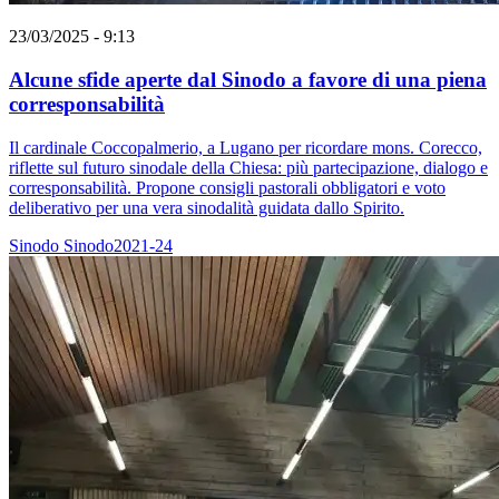
23/03/2025 - 9:13
Alcune sfide aperte dal Sinodo a favore di una piena
corresponsabilità
Il cardinale Coccopalmerio, a Lugano per ricordare mons. Corecco,
riflette sul futuro sinodale della Chiesa: più partecipazione, dialogo e
corresponsabilità. Propone consigli pastorali obbligatori e voto
deliberativo per una vera sinodalità guidata dallo Spirito.
Sinodo
Sinodo2021-24