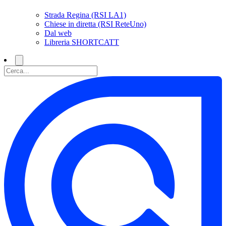
Strada Regina (RSI LA1)
Chiese in diretta (RSI ReteUno)
Dal web
Libreria SHORTCATT