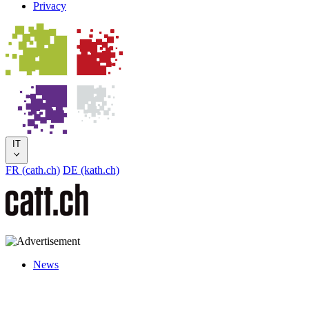
Privacy
IT
FR (cath.ch)
DE (kath.ch)
News