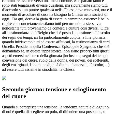
camminare assieme verso una meta comune. Si è parlato tanto e
sono stati tematizzati diverse questioni, ma sicuramente siamo tutti
d’accordo su un punto: qualcosa nella Chiesa deve muoversi, ora è il
momento di ascoltare di cosa ha bisogno la Chiesa nella società di
oggi. Da qui, deriva la gioia di essere in cammino assieme: è bello
capire che concretamente stiamo tutti percorrendo la stessa via
nonostante tutti proveniamo da contesti e culture così diversi. Oltre
alla testimonianza del Belgio che si è posto la questione sull’ascolto
dei segni dei tempi, mi ha particolarmente colpita, a fine giornata,
quando iniziavamo tutti ad essere affaticati, la testimonianza di card.
Omella, Presidente della Conferenza Episcopale Spagnola, che si è
domandato se, in questa tappa storica, non siano proprio tutti questi
aspetti emersi nel corso della giornata (inclusione, segni dei tempi,
conversione del cuore, ruolo della donna, dei poveri, dei sofferenti,
degli emarginati, la comune dignità di tutti i battezzati, l’ascolto,…)
ad essere tutti assieme in sinodalità, la Chiesa.
Secondo giorno: tensione e scioglimento
del cuore
Quando si percepisce una tensione, la tendenza naturale di ognuno
di noi è quella di scegliere un polo, di difendere una posizione, o