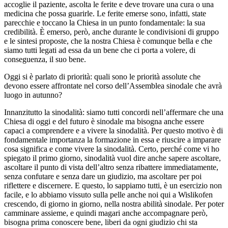
accoglie il paziente, ascolta le ferite e deve trovare una cura o una
medicina che possa guarirle. Le ferite emerse sono, infatti, state
parecchie e toccano la Chiesa in un punto fondamentale: la sua
credibilità. È emerso, però, anche durante le condivisioni di gruppo
e le sintesi proposte, che la nostra Chiesa è comunque bella e che
siamo tutti legati ad essa da un bene che ci porta a volere, di
conseguenza, il suo bene.
Oggi si è parlato di priorità: quali sono le priorità assolute che
devono essere affrontate nel corso dell’Assemblea sinodale che avrà
luogo in autunno?
Innanzitutto la sinodalità: siamo tutti concordi nell’affermare che una
Chiesa di oggi e del futuro è sinodale ma bisogna anche essere
capaci a comprendere e a vivere la sinodalità. Per questo motivo è di
fondamentale importanza la formazione in essa e riuscire a imparare
cosa significa e come vivere la sinodalità. Certo, perché come vi ho
spiegato il primo giorno, sinodalità vuol dire anche sapere ascoltare,
ascoltare il punto di vista dell’altro senza ribattere immediatamente,
senza confutare e senza dare un giudizio, ma ascoltare per poi
riflettere e discernere. E questo, lo sappiamo tutti, è un esercizio non
facile, e lo abbiamo vissuto sulla pelle anche noi qui a Wislikofen
crescendo, di giorno in giorno, nella nostra abilità sinodale. Per poter
camminare assieme, e quindi magari anche accompagnare però,
bisogna prima conoscere bene, liberi da ogni giudizio chi sta