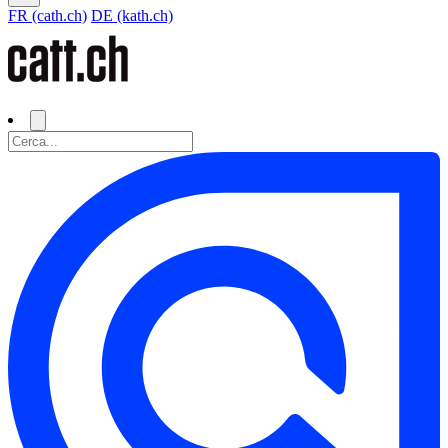
FR (cath.ch)
DE (kath.ch)