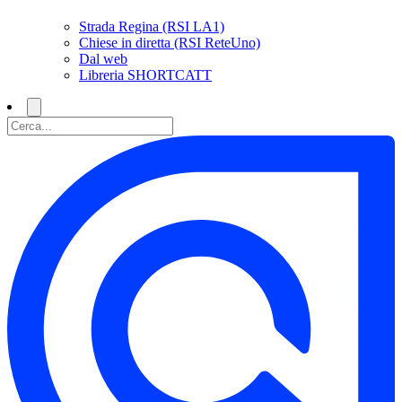
Strada Regina (RSI LA1)
Chiese in diretta (RSI ReteUno)
Dal web
Libreria SHORTCATT