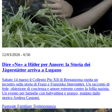
12/03/2026 - 6:56
Dire «No» a Hitler per Amore: la Storia dei
Jägerstätter arriva a Lugano
Sabato 14 marzo il Collegio Pio XII di Breganzona ospita un
incontro sulla storia di Franz e Franziska Jägerstätter. Un racconto di
fede, obiezione di coscienza e amore estremo contro la follia nazista.
Un evento per famiglie con babysitting e pranzo, guidato dallo
storico Andrea Caspani.
Pastorale Familiare
Testimonianza