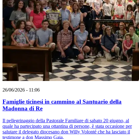
26/06/2026 - 11:06
Famiglie ticinesi in cammino al Santuario della
Madonna di Re
Il pellegrinaggio della Pastorale Familiare di sabato 20 giugno, al
quale ha partecipato una ottantina di persone, è stata occasione per
salutare il delegato diocesano don Willy Volonté che ha lasciato il
testimone a don Massimo Gaia.