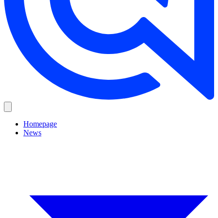
Homepage
News