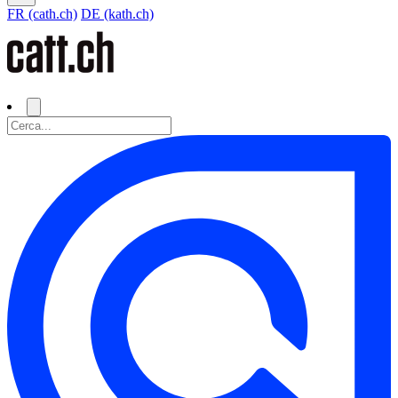
FR (cath.ch)
DE (kath.ch)