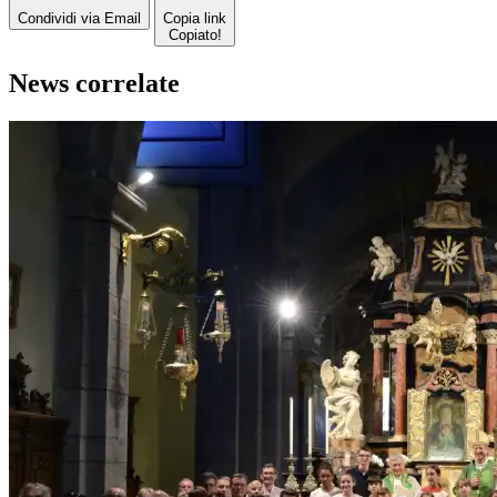
Condividi via Email
Copia link
Copiato!
News correlate