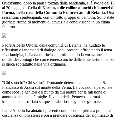
Quest’anno, dopo la pausa forzata dalla pandemia, si è svolta dal 18
al 20 maggio a
Cella di Noceto, sulle colline a pochi chilometri da
Parma, nella casa della Comunità Francescana di Betania
. Una
sessantina i partecipanti, con un folto gruppo di bambini. Sono state
giornate ricche di momenti di amicizia e condivisione in un clima
fraterno.
Padre Alberto Onofri, della comunità di Betania, ha guidato le
riflessioni e i momenti di dialogo con i presenti affrontando il tema
«La famiglia, bella da morire!» approfondendo la vocazione alla
santità dei coniugi che come emerso anche dalle tante testimonianze
si gioca soprattutto nella vita ordinaria.
"Chi sono io? Chi sei tu?" Domande determinanti anche per S.
Francesco di Assisi sul monte della Verna. La vocazione personale
come sposi e genitori è il punto da cui partire per la missione di
annuncio a tutte le famiglie. Il vento della Pentecoste ormai
imminente ha soffiato su queste laboriose e gioiose giornate.
Padre Alberto ha aiutato i presenti conducendoli prima a prendere
coscienza di loro stessi e poi a prendere coscienza del significato di