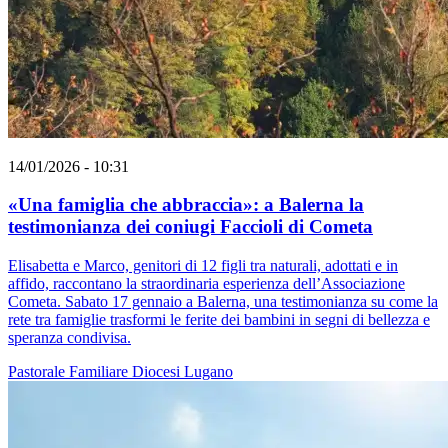
14/01/2026 - 10:31
«Una famiglia che abbraccia»: a Balerna la
testimonianza dei coniugi Faccioli di Cometa
Elisabetta e Marco, genitori di 12 figli tra naturali, adottati e in
affido, raccontano la straordinaria esperienza dell’Associazione
Cometa. Sabato 17 gennaio a Balerna, una testimonianza su come la
rete tra famiglie trasformi le ferite dei bambini in segni di bellezza e
speranza condivisa.
Pastorale Familiare
Diocesi Lugano