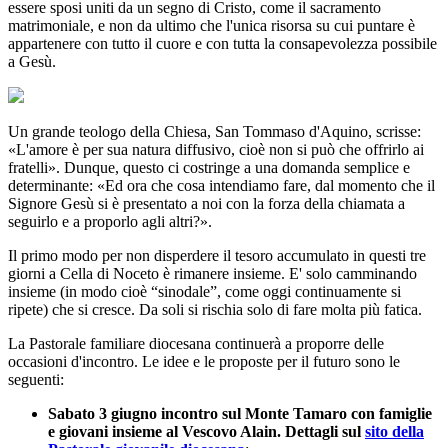
essere sposi uniti da un segno di Cristo, come il sacramento
matrimoniale, e non da ultimo che l'unica risorsa su cui puntare è
appartenere con tutto il cuore e con tutta la consapevolezza possibile
a Gesù.
Un grande teologo della Chiesa, San Tommaso d'Aquino, scrisse:
«L'amore è per sua natura diffusivo, cioè non si può che offrirlo ai
fratelli». Dunque, questo ci costringe a una domanda semplice e
determinante: «Ed ora che cosa intendiamo fare, dal momento che il
Signore Gesù si è presentato a noi con la forza della chiamata a
seguirlo e a proporlo agli altri?».
Il primo modo per non disperdere il tesoro accumulato in questi tre
giorni a Cella di Noceto è rimanere insieme. E' solo camminando
insieme (in modo cioè “sinodale”, come oggi continuamente si
ripete) che si cresce. Da soli si rischia solo di fare molta più fatica.
La Pastorale familiare diocesana continuerà a proporre delle
occasioni d'incontro. Le idee e le proposte per il futuro sono le
seguenti:
Sabato 3 giugno incontro sul Monte Tamaro con famiglie
e giovani insieme al Vescovo Alain. Dettagli sul
sito della