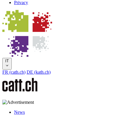
Privacy
IT
FR (cath.ch)
DE (kath.ch)
News