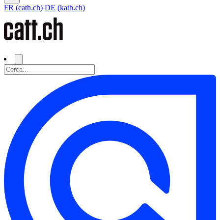
FR (cath.ch)
DE (kath.ch)