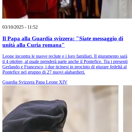
03/10/2025 - 11:52
Il Papa alla Guardia svizzera: "Siate messaggio di
unità alla Curia romana"
Leone incontra le nuove reclute e i loro familiari. Il giuramento sarà
il 4 ottobre, al quale prenderà parte anche il Pontefice. Tra i presenti
Gerlando e Francesco, i due ticinesi in procinto di giurare fedeltà al
Pontefice nel gruppo di 27 nuovi alabardieri.
Guardia Svizzera
Papa Leone XIV