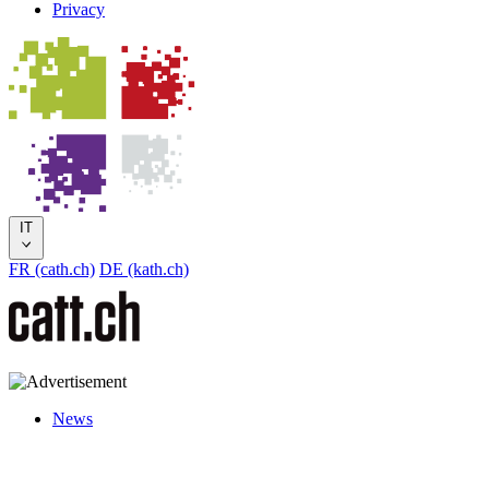
Privacy
IT
FR (cath.ch)
DE (kath.ch)
News