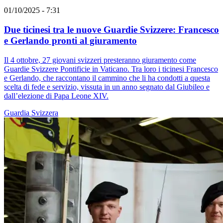
01/10/2025 - 7:31
Due ticinesi tra le nuove Guardie Svizzere: Francesco
e Gerlando pronti al giuramento
Il 4 ottobre, 27 giovani svizzeri presteranno giuramento come
Guardie Svizzere Pontificie in Vaticano. Tra loro i ticinesi Francesco
e Gerlando, che raccontano il cammino che li ha condotti a questa
scelta di fede e servizio, vissuta in un anno segnato dal Giubileo e
dall’elezione di Papa Leone XIV.
Guardia Svizzera