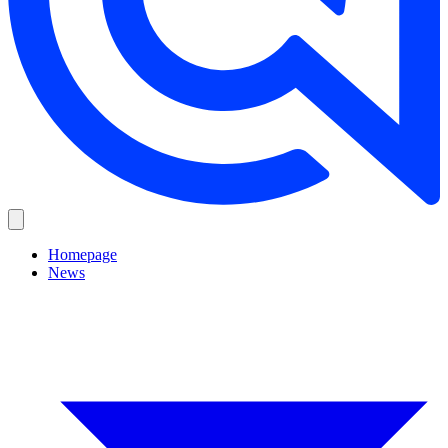
Homepage
News