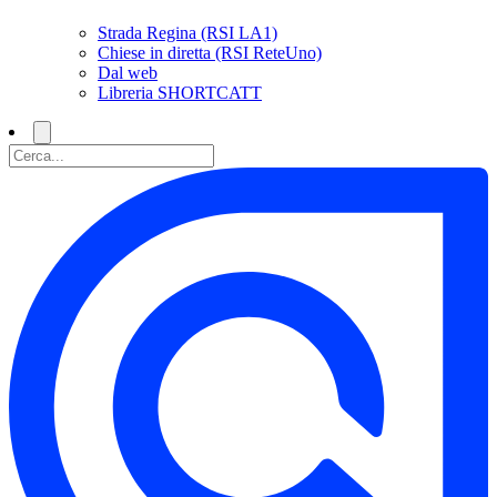
Strada Regina (RSI LA1)
Chiese in diretta (RSI ReteUno)
Dal web
Libreria SHORTCATT