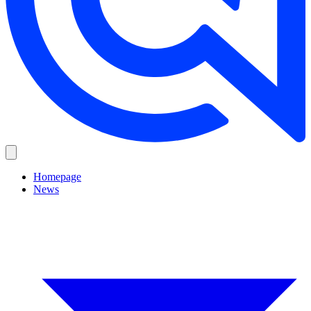
Homepage
News