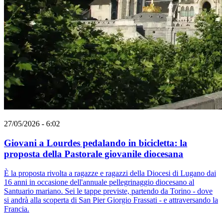
27/05/2026 - 6:02
Giovani a Lourdes pedalando in bicicletta: la
proposta della Pastorale giovanile diocesana
È la proposta rivolta a ragazze e ragazzi della Diocesi di Lugano dai
16 anni in occasione dell'annuale pellegrinaggio diocesano al
Santuario mariano. Sei le tappe previste, partendo da Torino - dove
si andrà alla scoperta di San Pier Giorgio Frassati - e attraversando la
Francia.