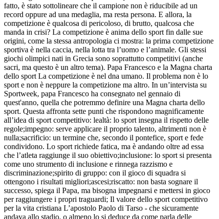
fatto, è stato sottolineare che il campione non è riducibile ad un
record oppure ad una medaglia, ma resta persona. E allora, la
competizione è qualcosa di pericoloso, di brutto, qualcosa che
manda in crisi? La competizione è anima dello sport fin dalle sue
origini, come la stessa antropologia ci mostra: la prima competizione
sportiva è nella caccia, nella lotta tra l’uomo e l’animale. Gli stessi
giochi olimpici nati in Grecia sono soprattutto competitivi (anche
sacri, ma questo è un altro tema). Papa Francesco e la Magna charta
dello sport La competizione è nel dna umano. Il problema non è lo
sport e non è neppure la competizione ma altro. In un’intervista su
Sportweek, papa Francesco ha consegnato nel gennaio di
quest'anno, quella che potremmo definire una Magna charta dello
sport. Questa affronta sette punti che rispondono magnificamente
all’idea di sport competitivo: lealtà: lo sport insegna il rispetto delle
regole;impegno: serve applicare il proprio talento, altrimenti non è
nulla;sacrificio: un termine che, secondo il pontefice, sport e fede
condividono. Lo sport richiede fatica, ma è andando oltre ad essa
che l’atleta raggiunge il suo obiettivo;inclusione: lo sport si presenta
come uno strumento di inclusione e rinnega razzismo e
discriminazione;spirito di gruppo: con il gioco di squadra si
ottengono i risultati migliori;ascesi;riscatto: non basta sognare il
successo, spiega il Papa, ma bisogna impegnarsi e mettersi in gioco
per raggiungere i propri traguardi; Il valore dello sport competitivo
per la vita cristiana L’apostolo Paolo di Tarso - che sicuramente
andava allo stadio, o almeno lo si deduce da come parla delle