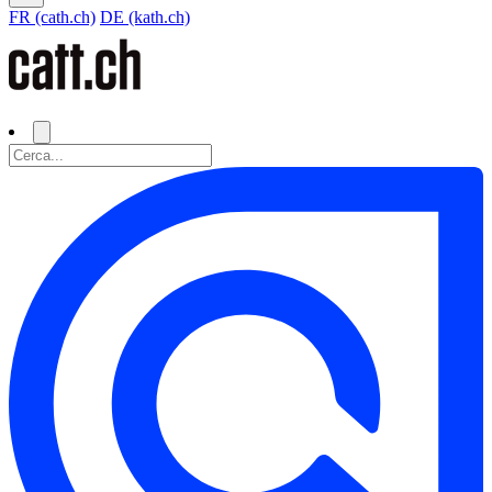
FR (cath.ch)
DE (kath.ch)