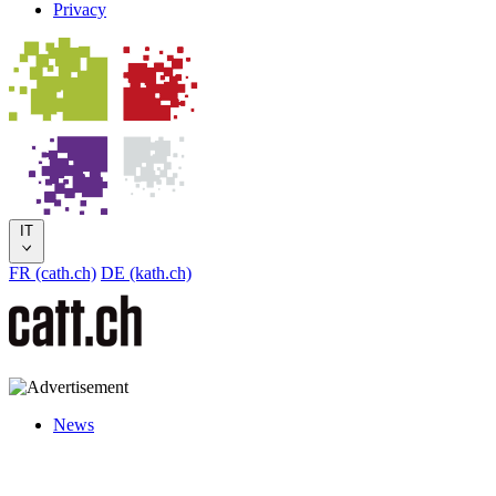
Privacy
IT
FR (cath.ch)
DE (kath.ch)
News