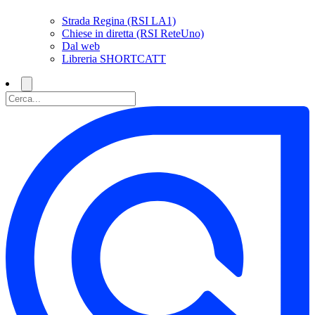
Strada Regina (RSI LA1)
Chiese in diretta (RSI ReteUno)
Dal web
Libreria SHORTCATT