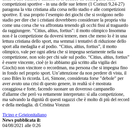
competizioni sportive - in una delle sue lettere (1 Corinzi 9,24-27)
paragona la vita cristiana alla corsa nello stadio e alle competizioni
sportive. E usa proprio l’esempio dei giochi che si svolgono nello
stadio per dire che i cristiani dovrebbero considerare la propria vita
come una corsa che va affrontata tenendo gli occhi fissi al traguardo
da raggiungere. "Citius, altius, fortius": il motto olimpico Insomma
non è la competizione da doversi temere, men che meno lo è in una
lettura cristiana dello sport, ma semmai i tentativi di riduzione dello
sport alla medaglia e al podio. “Citius, altius, fortius”, il motto
olimpico, vale per ogni atleta che si impegna seriamente nella sua
competizione, non solo per chi sale sul podio. “Citius, altius, fortius”
è essere vincente, cioè (e lo abbiamo già scritto alla vigilia dei
Giochi) non vincitore o recordman, ma persona che si impegna fino
in fondo nel proprio sport. Un’attenzione da non perdere di vista, il
caso Biles lo ricorda. Lei, Simone, considerata forse "debole" per
aver avuto una crisi di questo genere, in realtà si è mostrata
coraggiosa e forte, facendo suonare un doveroso campanello
d'allarme che però va rettamente interpretato: sì alla competizione,
ma salvando la dignità di questi ragazzi che è molto di più del record
e della medaglia. di Cristina Vonzun
Ticino e Grigionitaliano
News pubblicata il:
04/08/2021 alle 0:26