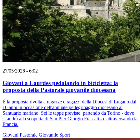
27/05/2026 - 6:02
Giovani a Lourdes pedalando in bicicletta: la
proposta della Pastorale giovanile diocesana
È la proposta rivolta a ragazze e ragazzi della Diocesi di Lugano dai
16 anni in occasione dell'annuale pellegrinaggio diocesano al
Santuario mariano. Sei le tappe previste, partendo da Torino - dove
si andrà alla scoperta di San Pier Giorgio Frassati - e attraversando la
Francia.
Giovani
Pastorale Giovanile
Sport