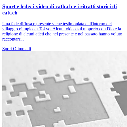
Sport e fede: i video di cath.ch e i ritratti storici di
catt.ch
Una fede diffusa e presente viene testimoniata dall'interno del
villaggio olimpico a Tokyo. Alcuni video sul rapporto con Dio e la
religione di alcuni atleti che nel presente e nel passato hanno voluto
raccontarsi..
Sport
Olimpiadi