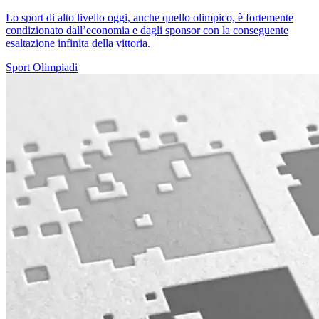
Lo sport di alto livello oggi, anche quello olimpico, è fortemente
condizionato dall’economia e dagli sponsor con la conseguente
esaltazione infinita della vittoria.
Sport
Olimpiadi