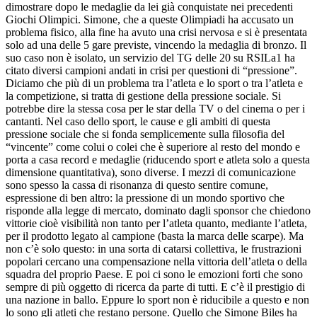
dimostrare dopo le medaglie da lei già conquistate nei precedenti
Giochi Olimpici. Simone, che a queste Olimpiadi ha accusato un
problema fisico, alla fine ha avuto una crisi nervosa e si è presentata
solo ad una delle 5 gare previste, vincendo la medaglia di bronzo. Il
suo caso non è isolato, un servizio del TG delle 20 su RSILa1 ha
citato diversi campioni andati in crisi per questioni di “pressione”.
Diciamo che più di un problema tra l’atleta e lo sport o tra l’atleta e
la competizione, si tratta di gestione della pressione sociale. Si
potrebbe dire la stessa cosa per le star della TV o del cinema o per i
cantanti. Nel caso dello sport, le cause e gli ambiti di questa
pressione sociale che si fonda semplicemente sulla filosofia del
“vincente” come colui o colei che è superiore al resto del mondo e
porta a casa record e medaglie (riducendo sport e atleta solo a questa
dimensione quantitativa), sono diverse. I mezzi di comunicazione
sono spesso la cassa di risonanza di questo sentire comune,
espressione di ben altro: la pressione di un mondo sportivo che
risponde alla legge di mercato, dominato dagli sponsor che chiedono
vittorie cioè visibilità non tanto per l’atleta quanto, mediante l’atleta,
per il prodotto legato al campione (basta la marca delle scarpe). Ma
non c’è solo questo: in una sorta di catarsi collettiva, le frustrazioni
popolari cercano una compensazione nella vittoria dell’atleta o della
squadra del proprio Paese. E poi ci sono le emozioni forti che sono
sempre di più oggetto di ricerca da parte di tutti. E c’è il prestigio di
una nazione in ballo. Eppure lo sport non è riducibile a questo e non
lo sono gli atleti che restano persone. Quello che Simone Biles ha